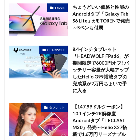
ちょうどいい価格と性能の
Etoren
Androidタブ「Galaxy Tab
S6 Lite」がETORENで発売
～Sペンも付属
8.4インチタブレット
HEADWOLF
「HEADWOLF FPad6」が
期間限定で6000円オフ! バ
ッテリー容量が大幅アップ
したHelio G99搭載タブの
完成系が2万円ちょいで手
に入る
【147.99ドルクーポン】
タブレット
10.1インチ2K解像度
Androidタブ「TECLAST
M30」発売～Helio X27搭
載で1.6万円リーズナブル