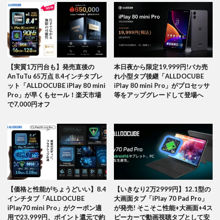
【実質1万円台も】発売直後の
本日夜から限定19,999円!バカ売
AnTuTu 65万点 8.4インチタブレ
れ小型タブ後継「ALLDOCUBE
ット「ALLDOCUBE iPlay 80 mini
iPlay 80 mini Pro」がプロセッサ
Pro」が早くもセール！楽天市場
等をアップグレードして登場へ
で7,000円オフ
【価格と性能がちょうどいい】8.4
【いきなり2万2999円】12.1型の
インチタブ「ALLDOCUBE
大画面タブ「iPlay 70 Pad Pro」
iPlay70 mini Pro」がクーポン適
が発売! そこそこ性能+大画面+4ス
用で23,999円、ポイント還元で約
ピーカーで動画視聴タブとして安