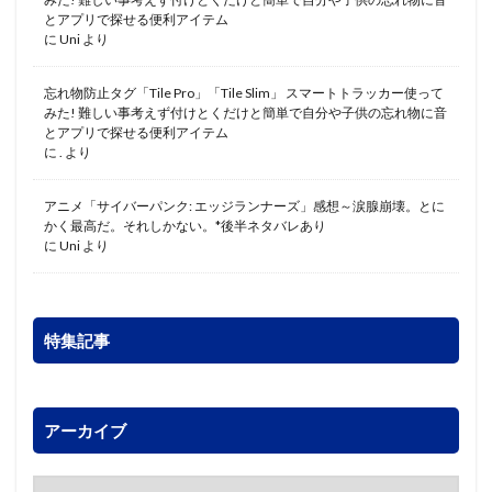
とアプリで探せる便利アイテム
に
Uni
より
忘れ物防止タグ「Tile Pro」「Tile Slim」 スマートトラッカー使って
みた! 難しい事考えず付けとくだけと簡単で自分や子供の忘れ物に音
とアプリで探せる便利アイテム
に
.
より
アニメ「サイバーパンク: エッジランナーズ」感想～涙腺崩壊。とに
かく最高だ。それしかない。*後半ネタバレあり
に
Uni
より
特集記事
アーカイブ