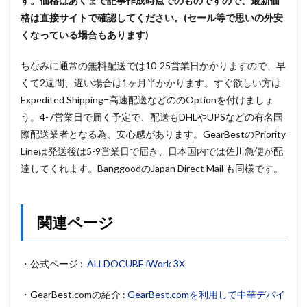
す。
価格はあくまで記事作成時点でのものですので、最新価
格は直接サイトで確認してください。(セール等で思いの外安
くなっている場合もあります)
ちなみに通常の無料配送では10-25営業日かかりますので、早
くて2週間、遅い場合は1ヶ月半かかります。すぐ欲しい方は
Expedited Shipping=高速配送などののOptionを付けましょ
う。4-7営業日で届く予定で、配送もDHLやUPSなどの有名国
際配送業者となる為、安心感があります。GearBestのPriority
Lineは発送後は5-9営業日で届き、日本国内では佐川急便が配
達してくれます。BanggoodのJapan Direct Mail も同様です。
関連ページ
・公式ページ :
ALLDOCUBE iWork 3X
・GearBest.comの紹介 :
GearBest.comを利用して中華デバイ