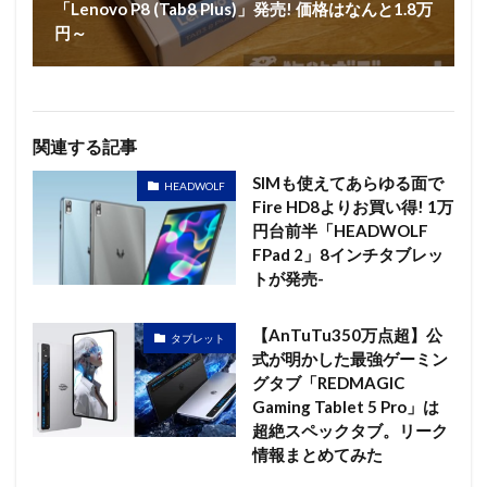
「Lenovo P8 (Tab8 Plus)」発売! 価格はなんと1.8万
円～
関連する記事
SIMも使えてあらゆる面で
HEADWOLF
Fire HD8よりお買い得! 1万
円台前半「HEADWOLF
FPad 2」8インチタブレッ
トが発売-
【AnTuTu350万点超】公
タブレット
式が明かした最強ゲーミン
グタブ「REDMAGIC
Gaming Tablet 5 Pro」は
超絶スペックタブ。リーク
情報まとめてみた