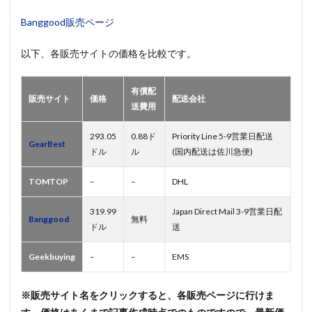
Banggood販売ページ
以下、各販売サイトの価格を比較です。
有償配
販売サイト
価格
配送会社
送費用
293.05
0.88ド
Priority Line 5-9営業日配送
GearBest
ドル
ル
(国内配送は佐川急便)
TOMTOP
–
–
DHL
319.99
Japan Direct Mail 3-9営業日配
Banggood
無料
ドル
送
Geekbuying
–
–
EMS
※販売サイト名をクリックすると、各販売ページに行けま