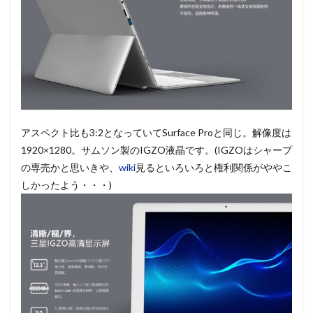
アスペクト比も3:2となっていてSurface Proと同じ。解像度は
1920×1280。サムソン製のIGZO液晶です。(IGZOはシャープ
の専売かと思いきや、
wiki
見るといろいろと権利関係がややこ
しかったよう・・・)