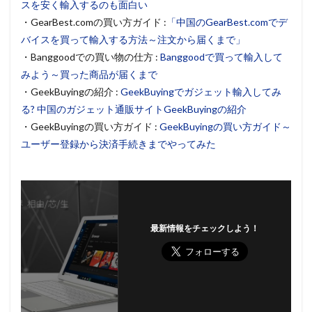
スを安く輸入するのも面白い
・GearBest.comの買い方ガイド :
「中国のGearBest.comでデ
バイスを買って輸入する方法～注文から届くまで」
・Banggoodでの買い物の仕方 :
Banggoodで買って輸入して
みよう～買った商品が届くまで
・GeekBuyingの紹介 :
GeekBuyingでガジェット輸入してみ
る? 中国のガジェット通販サイトGeekBuyingの紹介
・GeekBuyingの買い方ガイド :
GeekBuyingの買い方ガイド～
ユーザー登録から決済手続きまでやってみた
最新情報をチェックしよう！