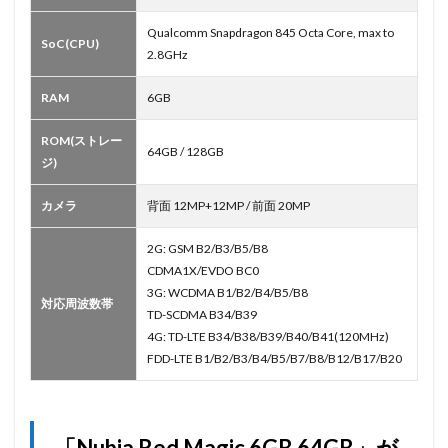
Qualcomm Snapdragon 845 Octa Core, max to
SoC(CPU)
2.8GHz
RAM
6GB
ROM(ストレー
64GB / 128GB
ジ)
カメラ
背面 12MP+12MP / 前面 20MP
2G: GSM B2/B3/B5/B8
CDMA1X/EVDO BC0
3G: WCDMA B1/B2/B4/B5/B8
対応周波数帯
TD-SCDMA B34/B39
4G: TD-LTE B34/B38/B39/B40/B41(120MHz)
FDD-LTE B1/B2/B3/B4/B5/B7/B8/B12/B17/B20
「Nubia Red Magic 6GB 64GB」が