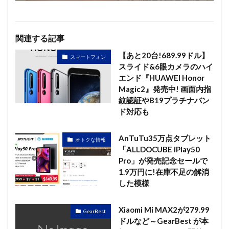
関連する記事
【あと20台!689.99ドル】
スマートフォン
スライド&6眼カメラのハイ
エンド『HUAWEI Honor
Magic2』発売中! 画面内指
紋認証やB19プラチナバン
ド対応も
AnTuTu35万点タブレット
オトクな情報
「ALLDOCUBE iPlay50
Pro」が発売記念セールで
1.9万円に!在庫不足の解消
した模様
Xiaomi Mi MAX2が279.99
GearBest
ドルなど～GearBest が本