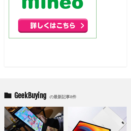
GeekBuying
の最新記事8件