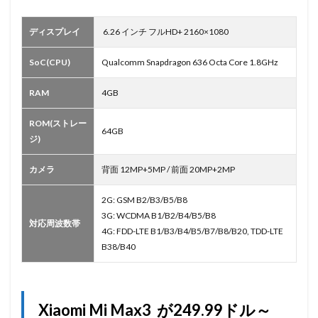
ディスプレイ
6.26 インチ フルHD+ 2160×1080
SoC(CPU)
Qualcomm Snapdragon 636 Octa Core 1.8GHz
RAM
4GB
ROM(ストレー
64GB
ジ)
カメラ
背面 12MP+5MP / 前面 20MP+2MP
2G: GSM B2/B3/B5/B8
3G: WCDMA B1/B2/B4/B5/B8
対応周波数帯
4G: FDD-LTE B1/B3/B4/B5/B7/B8/B20, TDD-LTE
B38/B40
Xiaomi Mi Max3 が249.99ドル～