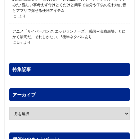
みた! 難しい事考えず付けとくだけと簡単で自分や子供の忘れ物に音
とアプリで探せる便利アイテム
に
.
より
アニメ「サイバーパンク: エッジランナーズ」感想～涙腺崩壊。とに
かく最高だ。それしかない。*後半ネタバレあり
に
Uni
より
特集記事
アーカイブ
開催中のキャンペーン