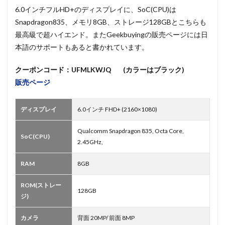
6.0インチフルHD+のディスプレイに、SoC(CPU)は
Snapdragon835、メモリ8GB、ストレージ128GBとこちらも
最高級で超ハイエンド。またGeekbuyingの販売ページには日
本語のサポートもあると書かれています。
クーポンコード：UFMLKWJQ (カラーはブラック)
販売ページ
ディスプレイ
6.0インチ FHD+ (2160×1080)
Qualcomm Snapdragon 835, Octa Core,
SoC(CPU)
2.45GHz,
RAM
8GB
ROM(ストレー
128GB
ジ)
カメラ
背面 20MP/ 前面 8MP