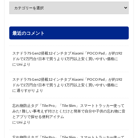
最近のコメント
スナドラ7S Gen2搭載12インチタブ Xiaomi「POCO Pad」が約192
ドルで2万円台!日本で買うより1万円以上安く買いやすい価格に
に
Uni
より
スナドラ7S Gen2搭載12インチタブ Xiaomi「POCO Pad」が約192
ドルで2万円台!日本で買うより1万円以上安く買いやすい価格に
に
通りすがり
より
忘れ物防止タグ「Tile Pro」「Tile Slim」 スマートトラッカー使って
みた! 難しい事考えず付けとくだけと簡単で自分や子供の忘れ物に音
とアプリで探せる便利アイテム
に
Uni
より
忘れ物防止タグ「Tile Pro」「Tile Slim」 スマートトラッカー使って