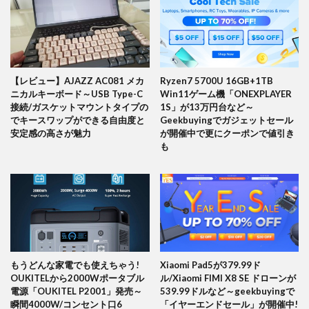
【レビュー】AJAZZ AC081 メカ
Ryzen7 5700U 16GB+1TB
ニカルキーボード～USB Type-C
Win11ゲーム機「ONEXPLAYER
接続/ガスケットマウントタイプの
1S」が13万円台など～
でキースワップができる自由度と
Geekbuyingでガジェットセール
安定感の高さが魅力
が開催中で更にクーポンで値引き
も
もうどんな家電でも使えちゃう!
Xiaomi Pad5が379.99ド
OUKITELから2000Wポータブル
ル/Xiaomi FIMI X8 SE ドローンが
電源「OUKITEL P2001」発売～
539.99ドルなど～geekbuyingで
瞬間4000W/コンセント口6
「イヤーエンドセール」が開催中!