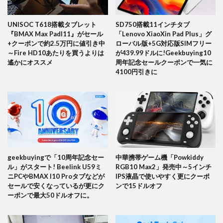
UNISOC T618搭載タブレット
SD750搭載11インチタブ
『BMAX Max PadI11』がセール
「Lenovo XiaoXin Pad Plus」グ
+クーポンで約2.5万円に値引き中
ローバル版+5G対応版SIMフリー
～Fire HD10あたりを買うよりは
が439.99ドルに!Geekbuying10
遙かにオススメ
周年記念セールクーポンで一気に
4100円引きに
geekbuyingで「10周年記念セー
中華携帯ゲーム機「Powkiddy
ル」がスタート! Beelink U59ミ
RGB10 Max2」発売中～5インチ
ニPCやBMAX I10 Proタブなどが
IPS液晶で使いやすく更にクーポ
セールで安くなっているが更にク
ンで15ドルオフ
ーポンで最大50ドルオフに。