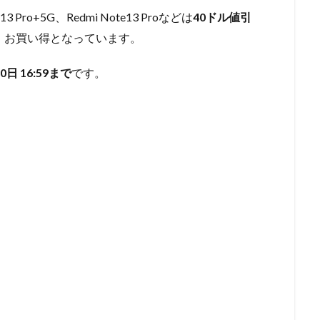
ro+5G、Redmi Note13 Proなどは
40ドル値引
、お買い得となっています。
 16:59まで
です。