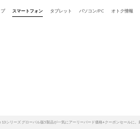
ップ
スマートフォン
タブレット
パソコン/PC
オトク情報
検索
 Note 13シリーズ グローバル版5製品が一気にアーリーバード価格+クーポンセールに