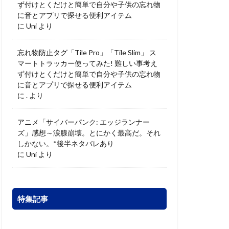
ず付けとくだけと簡単で自分や子供の忘れ物
に音とアプリで探せる便利アイテム
に
Uni
より
忘れ物防止タグ「Tile Pro」「Tile Slim」 ス
マートトラッカー使ってみた! 難しい事考え
ず付けとくだけと簡単で自分や子供の忘れ物
に音とアプリで探せる便利アイテム
に
.
より
アニメ「サイバーパンク: エッジランナー
ズ」感想～涙腺崩壊。とにかく最高だ。それ
しかない。*後半ネタバレあり
に
Uni
より
特集記事