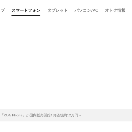
ップ
スマートフォン
タブレット
パソコン/PC
オトク情報
検索
「ROG Phone」が国内販売開始! お値段約12万円～