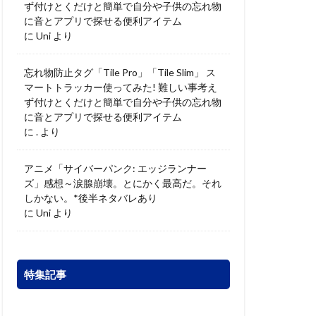
ず付けとくだけと簡単で自分や子供の忘れ物
に音とアプリで探せる便利アイテム
に
Uni
より
忘れ物防止タグ「Tile Pro」「Tile Slim」 ス
マートトラッカー使ってみた! 難しい事考え
ず付けとくだけと簡単で自分や子供の忘れ物
に音とアプリで探せる便利アイテム
に
.
より
アニメ「サイバーパンク: エッジランナー
ズ」感想～涙腺崩壊。とにかく最高だ。それ
しかない。*後半ネタバレあり
に
Uni
より
特集記事