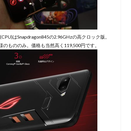
)はSnapdragon845の2.96GHzの高クロック版。
1仕様のもののみ。価格も当然高く119,500円です。