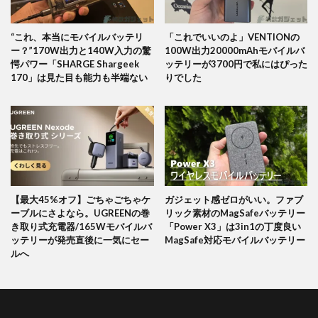
“これ、本当にモバイルバッテリ
「これでいいのよ」VENTIONの
ー？”170W出力と140W入力の驚
100W出力20000mAhモバイルバ
愕パワー「SHARGE Shargeek
ッテリーが3700円で私にはぴった
170」は見た目も能力も半端ない
りでした
【最大45%オフ】ごちゃごちゃケ
ガジェット感ゼロがいい。ファブ
ーブルにさよなら。UGREENの巻
リック素材のMagSafeバッテリー
き取り式充電器/165Wモバイルバ
「Power X3」は3in1の丁度良い
ッテリーが発売直後に一気にセー
MagSafe対応モバイルバッテリー
ルへ