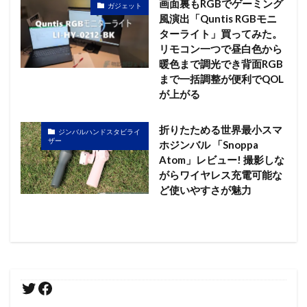
画面裏もRGBでゲーミング
ガジェット
風演出「Quntis RGBモニ
ターライト」買ってみた。
リモコン一つで昼白色から
暖色まで調光でき背面RGB
まで一括調整が便利でQOL
が上がる
折りたためる世界最小スマ
ジンバルハンドスタビライ
ザー
ホジンバル 「Snoppa
Atom」レビュー! 撮影しな
がらワイヤレス充電可能な
ど使いやすさが魅力