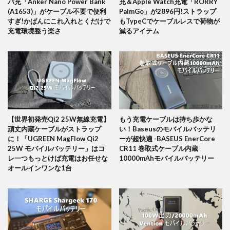
バ充「Anker Nano Power Bank
充＆Apple Watch充電「RORRY
(A1653)」がケーブル不要で便利
PalmGo」が2896円!ストラップ
すぎ!かばんにこれ入れとくだけで
もTypeCでケーブルレスで荷物が
充電環境整う楽さ
減るアイテム
【世界初発売Qi2 25W無線充電】
もう充電ケーブルは持ち歩かな
頑丈内蔵ケーブルがストラップ
い！Baseusのモバイルバッテリ
に！「UGREEN MagFlow Qi2
ーが超快適 -BASEUS EnerCore
25W モバイルバッテリー」はコ
CR11 巻取式ケーブル内蔵
レ一つもっとけば充電はお任せな
10000mAhモバイルバッテリー
オールインワンな1台