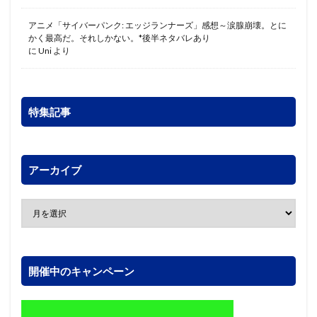
アニメ「サイバーパンク: エッジランナーズ」感想～涙腺崩壊。とに
かく最高だ。それしかない。*後半ネタバレあり
に
Uni
より
特集記事
アーカイブ
開催中のキャンペーン