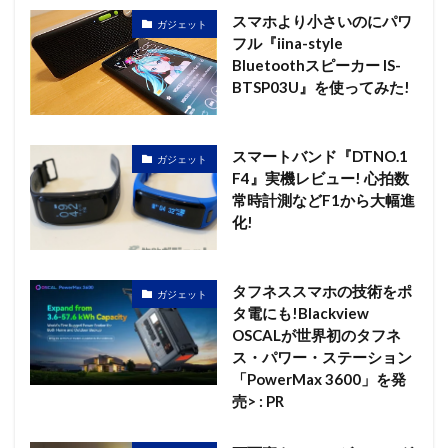
スマホより小さいのにパワ
ガジェット
フル『iina-style
Bluetoothスピーカー IS-
BTSP03U』を使ってみた!
スマートバンド『DTNO.1
ガジェット
F4』実機レビュー! 心拍数
常時計測などF1から大幅進
化!
タフネススマホの技術をポ
ガジェット
タ電にも!Blackview
OSCALが世界初のタフネ
ス・パワー・ステーション
「PowerMax 3600」を発
売> : PR