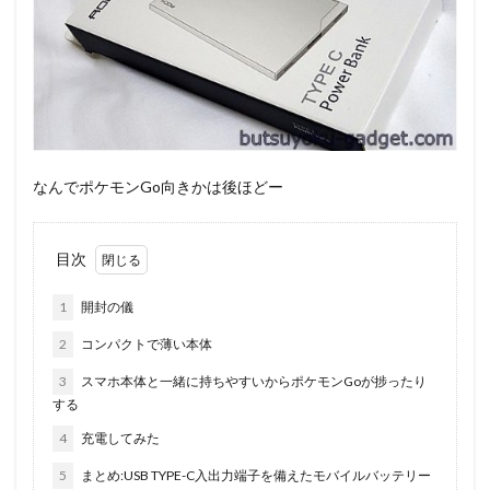
なんでポケモンGo向きかは後ほどー
目次
1
開封の儀
2
コンパクトで薄い本体
3
スマホ本体と一緒に持ちやすいからポケモンGoが捗ったり
する
4
充電してみた
5
まとめ:USB TYPE-C入出力端子を備えたモバイルバッテリー