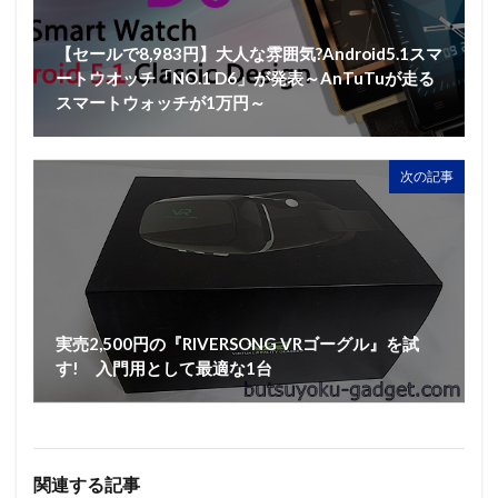
【セールで8,983円】大人な雰囲気?Android5.1スマ
ートウオッチ「NO.1 D6」が発表～AnTuTuが走る
スマートウォッチが1万円～
次の記事
実売2,500円の『RIVERSONG VRゴーグル』を試
す! 入門用として最適な1台
関連する記事