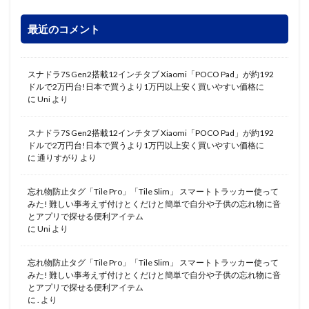
最近のコメント
スナドラ7S Gen2搭載12インチタブ Xiaomi「POCO Pad」が約192
ドルで2万円台!日本で買うより1万円以上安く買いやすい価格に
に
Uni
より
スナドラ7S Gen2搭載12インチタブ Xiaomi「POCO Pad」が約192
ドルで2万円台!日本で買うより1万円以上安く買いやすい価格に
に
通りすがり
より
忘れ物防止タグ「Tile Pro」「Tile Slim」 スマートトラッカー使って
みた! 難しい事考えず付けとくだけと簡単で自分や子供の忘れ物に音
とアプリで探せる便利アイテム
に
Uni
より
忘れ物防止タグ「Tile Pro」「Tile Slim」 スマートトラッカー使って
みた! 難しい事考えず付けとくだけと簡単で自分や子供の忘れ物に音
とアプリで探せる便利アイテム
に
.
より