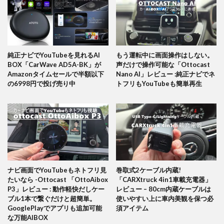
純正ナビでYouTubeを見れるAI
もう運転中に画面操作はしない。
BOX「CarWave AD5A-BK」が
声だけで操作可能な「Ottocast
Amazonタイムセールで半額以下
Nano AI」レビュー :純正ナビでネ
の6998円で投げ売り中
トフリもYouTubeも簡単再生
ナビ画面でYouTubeもネトフリ見
巻取式2ケーブル内蔵!
たいなら -Ottocast 「OttoAibox
「CARXtruck 4in1車載充電器」
P3」レビュー : 動作軽快だしケー
レビュー – 80cm内蔵ケーブルは
ブル1本で繋ぐだけと超簡単。
使いやすい上に車内美観を保つ必
GooglePlayでアプリも追加可能
須アイテム
な万能AIBOX