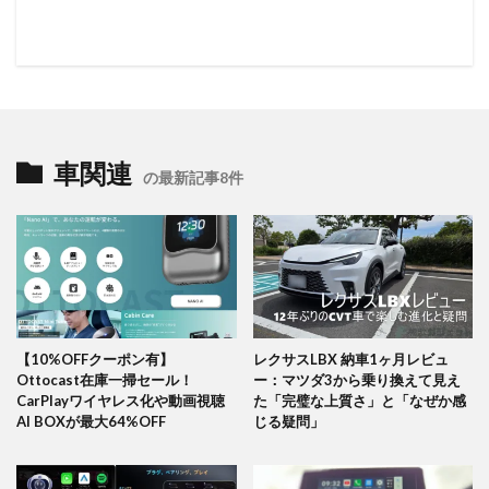
車関連
の最新記事8件
【10%OFFクーポン有】
レクサスLBX 納車1ヶ月レビュ
Ottocast在庫一掃セール！
ー：マツダ3から乗り換えて見え
CarPlayワイヤレス化や動画視聴
た「完璧な上質さ」と「なぜか感
AI BOXが最大64%OFF
じる疑問」