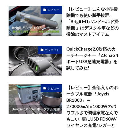
【レビュー】こんな小型掃
レビュー
除機でも使い勝手抜群!
「Brigii M1ハンドヘルド掃
除機 」はデスクや車などの
掃除のマストアイテム
QuickCharge2.0対応のカ
ガジェット
ーチャージャー『ZJchao 4
ポートUSB急速充電器』を
試してみた!
【レビュー】全部入りのポ
レビュー
ータブル電源 「Joyzis
BR1000」～
270000mAh/1000Wのパ
ワフルさで調理家電なんで
もこい! 更にUSD PD60W/
ワイヤレス充電/シガーと