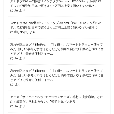
スナドラ7S Gen2搭載12インチタブ Xiaomi「POCO Pad」が約192
ドルで2万円台!日本で買うより1万円以上安く買いやすい価格に
に
Uni
より
スナドラ7S Gen2搭載12インチタブ Xiaomi「POCO Pad」が約192
ドルで2万円台!日本で買うより1万円以上安く買いやすい価格に
に
通りすがり
より
忘れ物防止タグ「Tile Pro」「Tile Slim」 スマートトラッカー使って
みた! 難しい事考えず付けとくだけと簡単で自分や子供の忘れ物に音
とアプリで探せる便利アイテム
に
Uni
より
忘れ物防止タグ「Tile Pro」「Tile Slim」 スマートトラッカー使って
みた! 難しい事考えず付けとくだけと簡単で自分や子供の忘れ物に音
とアプリで探せる便利アイテム
に
.
より
アニメ「サイバーパンク: エッジランナーズ」感想～涙腺崩壊。とに
かく最高だ。それしかない。*後半ネタバレあり
に
Uni
より