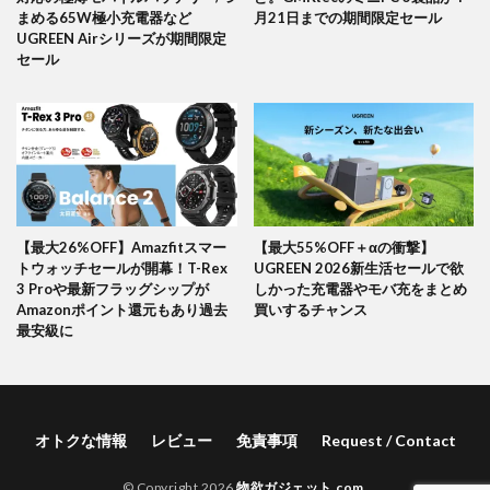
まめる65W極小充電器など
月21日までの期間限定セール
UGREEN Airシリーズが期間限定
セール
【最大26%OFF】Amazfitスマー
【最大55%OFF＋αの衝撃】
トウォッチセールが開幕！T-Rex
UGREEN 2026新生活セールで欲
3 Proや最新フラッグシップが
しかった充電器やモバ充をまとめ
Amazonポイント還元もあり過去
買いするチャンス
最安級に
オトクな情報
レビュー
免責事項
Request / Contact
© Copyright 2026
物欲ガジェット.com
.