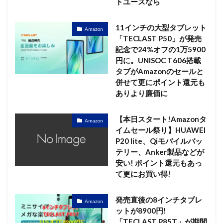
トユースなら
11インチの大型タブレット
Amazon
「TECLAST P50」が発売
記念で24%オフの1万5900
円に。UNISOC T606搭載
タブがAmazonのセールと
併せて更にポイント還元も
ありより廉価に
【本日スタート!Amazonタ
Amazon
イムセール祭り】HUAWEI
P20 lite、Qiモバイルバッ
テリー、Anker製品などが
安い! ポイント還元もあっ
て更にお買い得!
発売直後の8インチタブレ
Amazon
ットが8900円!
「TECLAST P85T」が期間