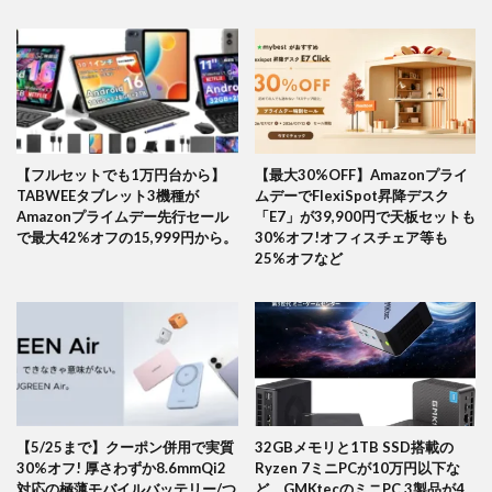
【フルセットでも1万円台から】
【最大30%OFF】Amazonプライ
TABWEEタブレット3機種が
ムデーでFlexiSpot昇降デスク
Amazonプライムデー先行セール
「E7」が39,900円で天板セットも
で最大42%オフの15,999円から。
30%オフ!オフィスチェア等も
25%オフなど
【5/25まで】クーポン併用で実質
32GBメモリと1TB SSD搭載の
30%オフ! 厚さわずか8.6mmQi2
Ryzen 7ミニPCが10万円以下な
対応の極薄モバイルバッテリー/つ
ど。GMKtecのミニPC 3製品が4