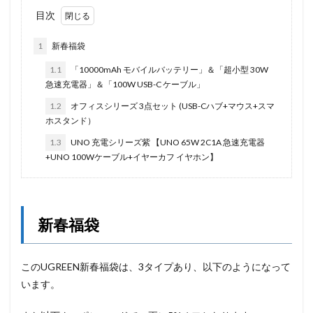
目次
1
新春福袋
1.1
「10000mAh モバイルバッテリー」＆「超小型 30W
急速充電器」＆「100W USB-C ケーブル」
1.2
オフィスシリーズ 3点セット (USB-Cハブ+マウス+スマ
ホスタンド）
1.3
UNO 充電シリーズ紫 【UNO 65W 2C1A 急速充電器
+UNO 100Wケーブル+イヤーカフ イヤホン】
新春福袋
このUGREEN新春福袋は、3タイプあり、以下のようになって
います。