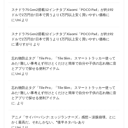
スナドラ7S Gen2搭載12インチタブ Xiaomi「POCO Pad」が約192
ドルで2万円台!日本で買うより1万円以上安く買いやすい価格に
に
Uni
より
スナドラ7S Gen2搭載12インチタブ Xiaomi「POCO Pad」が約192
ドルで2万円台!日本で買うより1万円以上安く買いやすい価格に
に
通りすがり
より
忘れ物防止タグ「Tile Pro」「Tile Slim」 スマートトラッカー使って
みた! 難しい事考えず付けとくだけと簡単で自分や子供の忘れ物に音
とアプリで探せる便利アイテム
に
Uni
より
忘れ物防止タグ「Tile Pro」「Tile Slim」 スマートトラッカー使って
みた! 難しい事考えず付けとくだけと簡単で自分や子供の忘れ物に音
とアプリで探せる便利アイテム
に
.
より
アニメ「サイバーパンク: エッジランナーズ」感想～涙腺崩壊。とに
かく最高だ。それしかない。*後半ネタバレあり
に
Uni
より