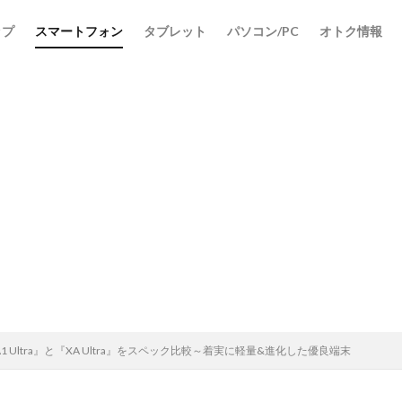
ップ
スマートフォン
タブレット
パソコン/PC
オトク情報
XA1 Ultra』と『XA Ultra』をスペック比較～着実に軽量&進化した優良端末