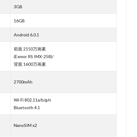
3GB
16GB
Android 6.0.1
前面 2150万画素
(Exmor RS IMX-258)/
背面 1600万画素
2700mAh
Wi-Fi 802.11a/b/g/n
Bluetooth 4.1
NanoSIM x2