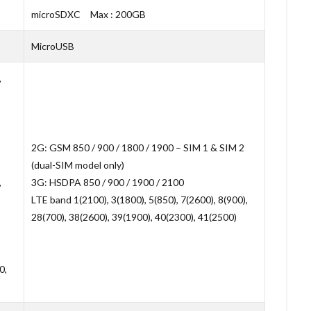
microSDXC Max : 200GB
MicroUSB
,
2G: GSM 850 / 900 / 1800 / 1900 – SIM 1 & SIM 2
(dual-SIM model only)
,
3G: HSDPA 850 / 900 / 1900 / 2100
LTE band 1(2100), 3(1800), 5(850), 7(2600), 8(900),
28(700), 38(2600), 39(1900), 40(2300), 41(2500)
0,