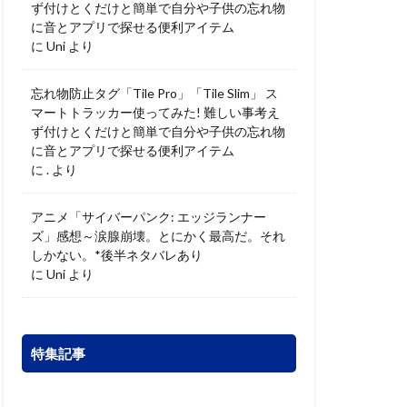
ず付けとくだけと簡単で自分や子供の忘れ物
に音とアプリで探せる便利アイテム
に
Uni
より
忘れ物防止タグ「Tile Pro」「Tile Slim」 ス
マートトラッカー使ってみた! 難しい事考え
ず付けとくだけと簡単で自分や子供の忘れ物
に音とアプリで探せる便利アイテム
に
.
より
アニメ「サイバーパンク: エッジランナー
ズ」感想～涙腺崩壊。とにかく最高だ。それ
しかない。*後半ネタバレあり
に
Uni
より
特集記事