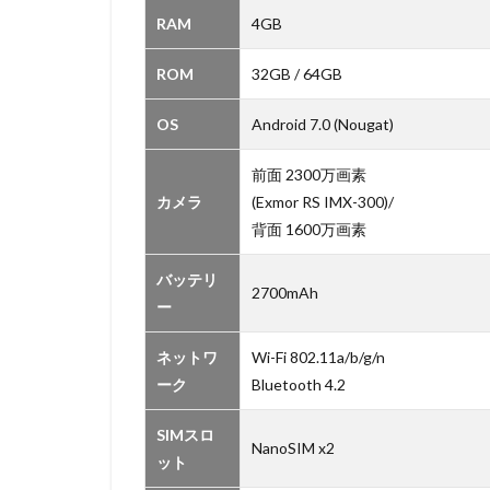
RAM
4GB
ROM
32GB / 64GB
OS
Android 7.0 (Nougat)
前面 2300万画素
カメラ
(Exmor RS IMX-300)/
背面 1600万画素
バッテリ
2700mAh
ー
ネットワ
Wi-Fi 802.11a/b/g/n
ーク
Bluetooth 4.2
SIMスロ
NanoSIM x2
ット