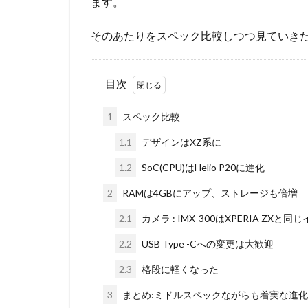
ます。
そのあたりをスペック比較しつつ見ていき
目次
1
スペック比較
1.1
デザインはXZ系に
1.2
SoC(CPU)はHelio P20に進化
2
RAMは4GBにアップ、ストレージも倍増
2.1
カメラ : IMX-300はXPERIA ZX
2.2
USB Type -Cへの変更は大歓迎
2.3
格段に軽くなった
3
まとめ:ミドルスペックながらも着実な進化