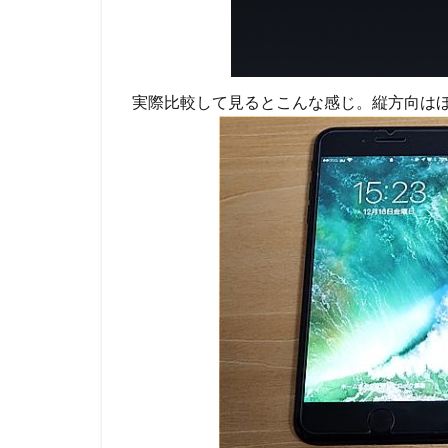
実際比較して見るとこんな感じ。縦方向は