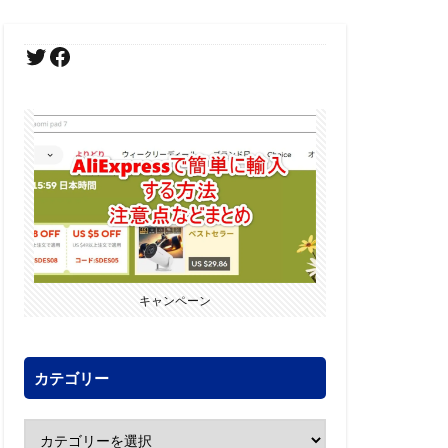
キャンペーン
カテゴリー