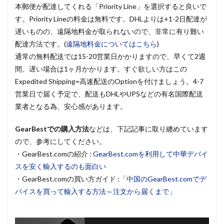
本郵便が配達してくれる「Priority Line」を選択すると良いで
す。Priority Lineの料金は無料です。DHLよりは+1-2日配達が
遅いものの、遠隔地料金が取られないので、非常に有り難い
配達方法です。(
遠隔地料金についてはこちら
)
通常の無料配送では15-20営業日かかりますので、早くて2週
間、遅い場合は1ヶ月かかります。すぐ欲しい方はこの
Expedited Shipping=高速配送のOptionを付けましょう。4-7
営業日で届く予定で、配送もDHLやUPSなどの有名国際配送
業者となる為、安心感があります。
GearBestでの購入方法
などは、下記記事に取り纏めています
ので、参考にしてください。
・GearBest.comの紹介 :
GearBest.comを利用して中華デバイ
スを安く輸入するのも面白い
・GearBest.comの買い方ガイド :
「中国のGearBest.comでデ
バイスを買って輸入する方法～注文から届くまで」