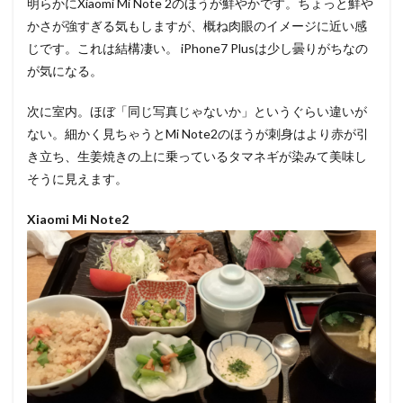
明らかにXiaomi Mi Note 2のほうが鮮やかです。ちょっと鮮や
かさが強すぎる気もしますが、概ね肉眼のイメージに近い感
じです。これは結構凄い。 iPhone7 Plusは少し曇りがちなの
が気になる。
次に室内。ほぼ「同じ写真じゃないか」というぐらい違いが
ない。細かく見ちゃうとMi Note2のほうが刺身はより赤が引
き立ち、生姜焼きの上に乗っているタマネギが染みて美味し
そうに見えます。
Xiaomi Mi Note2