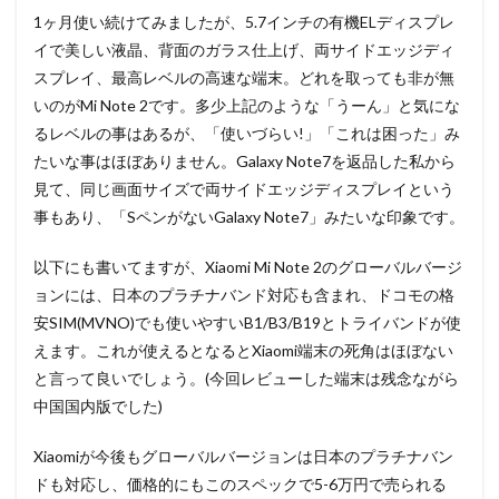
1ヶ月使い続けてみましたが、5.7インチの有機ELディスプレ
イで美しい液晶、背面のガラス仕上げ、両サイドエッジディ
スプレイ、最高レベルの高速な端末。どれを取っても非が無
いのがMi Note 2です。多少上記のような「うーん」と気にな
るレベルの事はあるが、「使いづらい!」「これは困った」み
たいな事はほぼありません。Galaxy Note7を返品した私から
見て、同じ画面サイズで両サイドエッジディスプレイという
事もあり、「SペンがないGalaxy Note7」みたいな印象です。
以下にも書いてますが、Xiaomi Mi Note 2のグローバルバージ
ョンには、日本のプラチナバンド対応も含まれ、ドコモの格
安SIM(MVNO)でも使いやすいB1/B3/B19とトライバンドが使
えます。これが使えるとなるとXiaomi端末の死角はほぼない
と言って良いでしょう。(今回レビューした端末は残念ながら
中国国内版でした)
Xiaomiが今後もグローバルバージョンは日本のプラチナバン
ドも対応し、価格的にもこのスペックで5-6万円で売られる