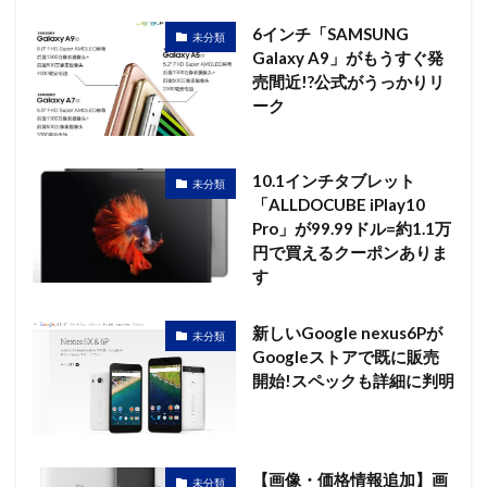
6インチ「SAMSUNG
未分類
Galaxy A9」がもうすぐ発
売間近!?公式がうっかりリ
ーク
10.1インチタブレット
未分類
「ALLDOCUBE iPlay10
Pro」が99.99ドル=約1.1万
円で買えるクーポンありま
す
新しいGoogle nexus6Pが
未分類
Googleストアで既に販売
開始!スペックも詳細に判明
【画像・価格情報追加】画
未分類