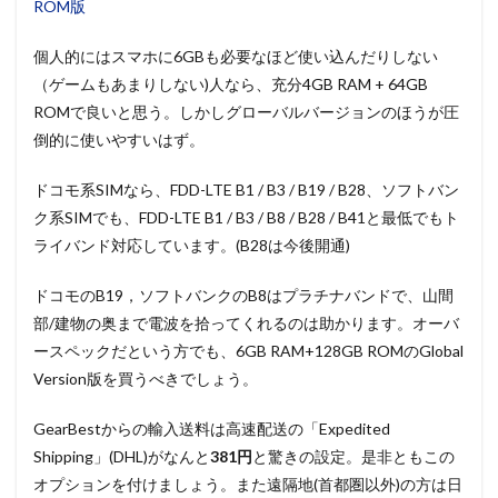
ROM版
個人的にはスマホに6GBも必要なほど使い込んだりしない
（ゲームもあまりしない)人なら、充分4GB RAM + 64GB
ROMで良いと思う。しかしグローバルバージョンのほうが圧
倒的に使いやすいはず。
ドコモ系SIMなら、FDD-LTE B1 / B3 / B19 / B28、ソフトバン
ク系SIMでも、FDD-LTE B1 / B3 / B8 / B28 / B41と最低でもト
ライバンド対応しています。(B28は今後開通)
ドコモのB19，ソフトバンクのB8はプラチナバンドで、山間
部/建物の奥まで電波を拾ってくれるのは助かります。オーバ
ースペックだという方でも、6GB RAM+128GB ROMのGlobal
Version版を買うべきでしょう。
GearBestからの輸入送料は高速配送の「Expedited
Shipping」(DHL)がなんと
381円
と驚きの設定。是非ともこの
オプションを付けましょう。また遠隔地(首都圏以外)の方は日