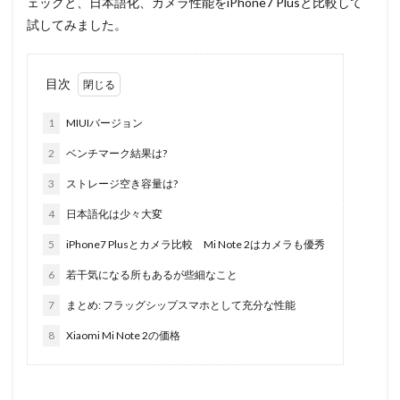
ェックと、日本語化、カメラ性能をiPhone7 Plusと比較して
試してみました。
目次
1
MIUIバージョン
2
ベンチマーク結果は?
3
ストレージ空き容量は?
4
日本語化は少々大変
5
iPhone7 Plusとカメラ比較 Mi Note 2はカメラも優秀
6
若干気になる所もあるが些細なこと
7
まとめ: フラッグシップスマホとして充分な性能
8
Xiaomi Mi Note 2の価格