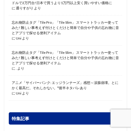
ドルで2万円台!日本で買うより1万円以上安く買いやすい価格に
に
通りすがり
より
忘れ物防止タグ「Tile Pro」「Tile Slim」 スマートトラッカー使って
みた! 難しい事考えず付けとくだけと簡単で自分や子供の忘れ物に音
とアプリで探せる便利アイテム
に
Uni
より
忘れ物防止タグ「Tile Pro」「Tile Slim」 スマートトラッカー使って
みた! 難しい事考えず付けとくだけと簡単で自分や子供の忘れ物に音
とアプリで探せる便利アイテム
に
.
より
アニメ「サイバーパンク: エッジランナーズ」感想～涙腺崩壊。とに
かく最高だ。それしかない。*後半ネタバレあり
に
Uni
より
特集記事