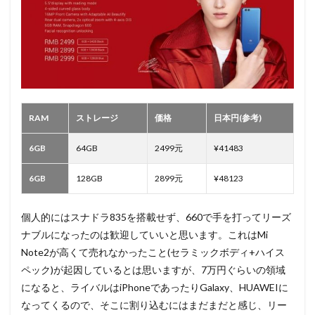
RAM
ストレージ
価格
日本円(参考)
6GB
64GB
2499元
¥41483
6GB
128GB
2899元
¥48123
個人的にはスナドラ835を搭載せず、660で手を打ってリーズ
ナブルになったのは歓迎していいと思います。これはMi
Note2が高くて売れなかったこと(セラミックボディ+ハイス
ペック)が起因しているとは思いますが、7万円ぐらいの領域
になると、ライバルはiPhoneであったりGalaxy、HUAWEIに
なってくるので、そこに割り込むにはまだまだと感じ、リー