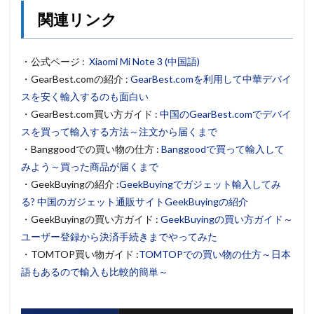
関連リンク
・公式ページ :
Xiaomi Mi Note 3 (中国語)
・GearBest.comの紹介 :
GearBest.comを利用して中華デバイ
スを安く輸入するのも面白い
・GearBest.com買い方ガイド :
中国のGearBest.comでデバイ
スを買って輸入する方法～注文から届くまで
・Banggoodでの買い物の仕方 :
Banggoodで買って輸入して
みよう～買った商品が届くまで
・GeekBuyingの紹介 :
GeekBuyingでガジェット輸入してみ
る? 中国のガジェット通販サイトGeekBuyingの紹介
・GeekBuyingの買い方ガイド :
GeekBuyingの買い方ガイド～
ユーザー登録から決済手続きまでやってみた
・TOMTOP買い物ガイド :
TOMTOPでの買い物の仕方～日本
語もあるので輸入も比較的簡単～