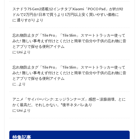
スナドラ7S Gen2搭載12インチタブ Xiaomi「POCO Pad」が約192
ドルで2万円台!日本で買うより1万円以上安く買いやすい価格に
に
通りすがり
より
忘れ物防止タグ「Tile Pro」「Tile Slim」 スマートトラッカー使って
みた! 難しい事考えず付けとくだけと簡単で自分や子供の忘れ物に音
とアプリで探せる便利アイテム
に
Uni
より
忘れ物防止タグ「Tile Pro」「Tile Slim」 スマートトラッカー使って
みた! 難しい事考えず付けとくだけと簡単で自分や子供の忘れ物に音
とアプリで探せる便利アイテム
に
.
より
アニメ「サイバーパンク: エッジランナーズ」感想～涙腺崩壊。とに
かく最高だ。それしかない。*後半ネタバレあり
に
Uni
より
特集記事