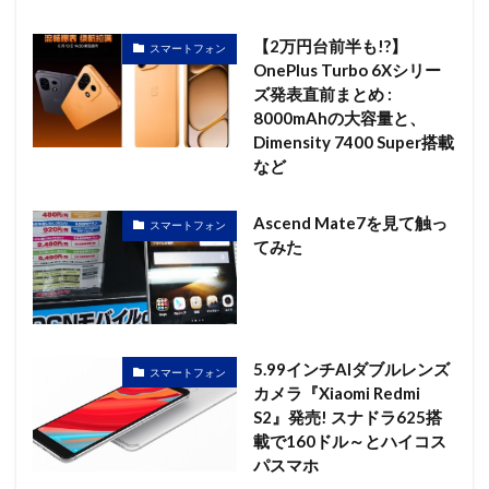
【2万円台前半も!?】
スマートフォン
OnePlus Turbo 6Xシリー
ズ発表直前まとめ :
8000mAhの大容量と、
Dimensity 7400 Super搭載
など
Ascend Mate7を見て触っ
スマートフォン
てみた
5.99インチAIダブルレンズ
スマートフォン
カメラ『Xiaomi Redmi
S2』発売! スナドラ625搭
載で160ドル～とハイコス
パスマホ