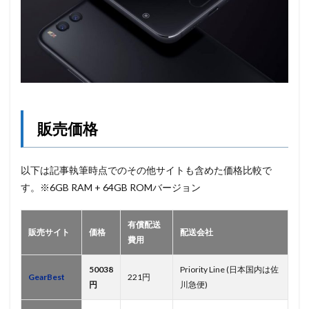
販売価格
以下は記事執筆時点でのその他サイトも含めた価格比較で
す。※6GB RAM + 64GB ROMバージョン
有償配送
販売サイト
価格
配送会社
費用
50038
Priority Line (日本国内は佐
GearBest
221円
円
川急便)