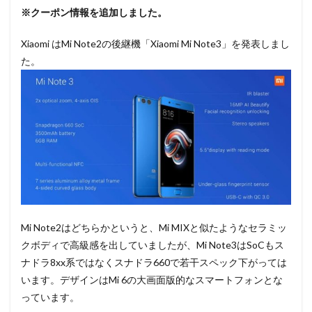
※クーポン情報を追加しました。
Xiaomi はMi Note2の後継機「Xiaomi Mi Note3」を発表しまし
た。
Mi Note2はどちらかというと、Mi MIXと似たようなセラミッ
クボディで高級感を出していましたが、Mi Note3はSoCもス
ナドラ8xx系ではなくスナドラ660で若干スペック下がっては
います。デザインはMi 6の大画面版的なスマートフォンとな
っています。