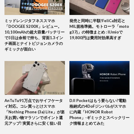
ミッドレンジタフネススマホ
発売と同時に半額!FeliCa対応と
「DOOGEE S200X」レビュー。
MIL規格準拠。モトローラ「moto
10,100mAhの超大容量バッテリー
g37j」の特徴まとめ : IIJmioで
で3日は余裕で持ち、背面1.3イン
19,800円は費用対効果高すぎ
チ画面とナイトビジョンカメラの
ギミックが面白い
AnTuTu91万点でおサイフケータ
DJI Pocketはもう要らない?電動
イ対応。コレ買っとけスマホ
格納式の4DoFジンバルがスマホ
「Nothing Phone (3a) Lite」が楽
に内蔵「HONOR Robot
天お買い物マラソンでポイント還
Phone」-ギミックとスペックリー
元アップ! 実質さらに安く狙い目
ク情報まとめてみた