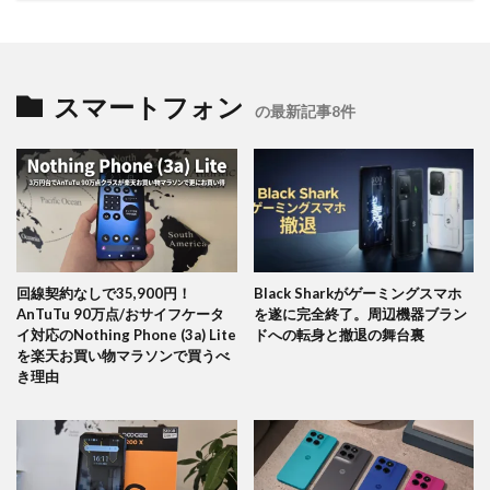
スマートフォン
の最新記事8件
回線契約なしで35,900円！
Black Sharkがゲーミングスマホ
AnTuTu 90万点/おサイフケータ
を遂に完全終了。周辺機器ブラン
イ対応のNothing Phone (3a) Lite
ドへの転身と撤退の舞台裏
を楽天お買い物マラソンで買うべ
き理由