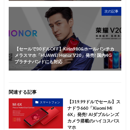
次の記事
【セールで30ドルOFF】Kirin980&ホールパンチカ
メラスマホ「HUAWEI Honor V20」発売! 国内4G
プラチナバンドにも対応
関連する記事
【319.99ドルでセール】ス
スマートフォン
ナドラ660「Xiaomi Mi
6X」発売! AIダブルレンズ
カメラ搭載のハイコスパス
マホ