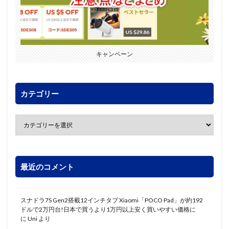
キャンペーン
カテゴリー
最近のコメント
スナドラ7S Gen2搭載12インチタブ Xiaomi「POCO Pad」が約192
ドルで2万円台!日本で買うより1万円以上安く買いやすい価格に
に
Uni
より