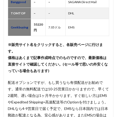
Banggood
–
–
SAGAWA Direct Mail
TOMTOP
–
–
DHL
55220
Geekbuying
7.05ドル
EMS
円
※販売サイト名をクリックすると、各販売ページに行けま
す。
価格はあくまで記事作成時点でのものですので、最新価格は
直接サイトで確認してください。(セール等で思いの外安くな
っている場合もあります)
配送オプションですが、もし買うなら有償配送がお勧めで
す。通常の無料配送では10-25営業日かかりますので、早くて
2週間、遅い場合は1ヶ月半かかります。すぐ欲しい方はEMS
やExpedited Shipping=高速配送等のOptionを付けましょう。
DHLなら4-9営業日で届く予定で、EMSなら日本国内では日本
郵政が配達となる為、安心感があります。またEMSの場合は