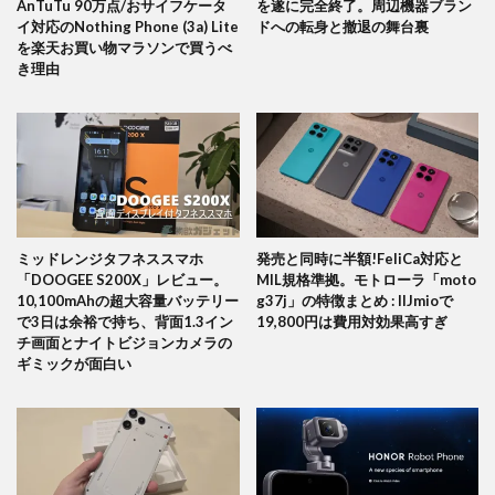
AnTuTu 90万点/おサイフケータ
を遂に完全終了。周辺機器ブラン
イ対応のNothing Phone (3a) Lite
ドへの転身と撤退の舞台裏
を楽天お買い物マラソンで買うべ
き理由
ミッドレンジタフネススマホ
発売と同時に半額!FeliCa対応と
「DOOGEE S200X」レビュー。
MIL規格準拠。モトローラ「moto
10,100mAhの超大容量バッテリー
g37j」の特徴まとめ : IIJmioで
で3日は余裕で持ち、背面1.3イン
19,800円は費用対効果高すぎ
チ画面とナイトビジョンカメラの
ギミックが面白い