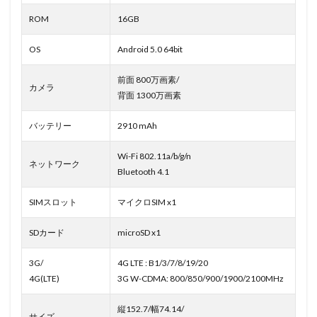
ROM
16GB
OS
Android 5.0 64bit
前面 800万画素/
カメラ
背面 1300万画素
バッテリー
2910 mAh
Wi-Fi 802.11a/b/g/n
ネットワーク
Bluetooth 4.1
SIMスロット
マイクロSIM x1
SDカード
microSD x1
3G/
4G LTE : B1/3/7/8/19/20
4G(LTE)
3G W-CDMA: 800/850/900/1900/2100MHz
縦152.7/幅74.14/
サイズ