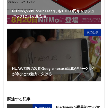
NifMoでZenFone2 Laserにも10,000円キャッシュ
バック!これが最安値
次の記事
HUAWEI製の次期Google nexus6写真がリーク!だ
が今ひとつ魅力に欠ける
関連する記事
Blackviewが世界初の5G対
Blackview