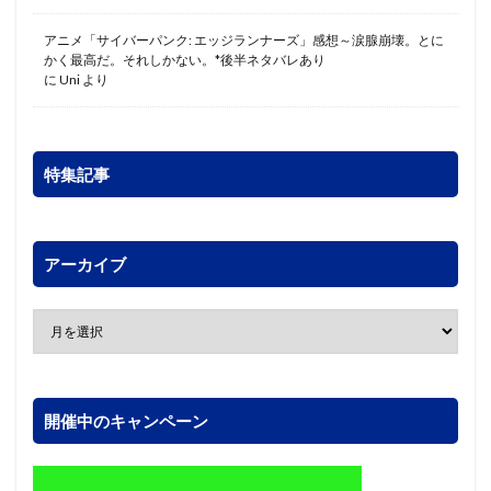
アニメ「サイバーパンク: エッジランナーズ」感想～涙腺崩壊。とに
かく最高だ。それしかない。*後半ネタバレあり
に
Uni
より
特集記事
アーカイブ
開催中のキャンペーン