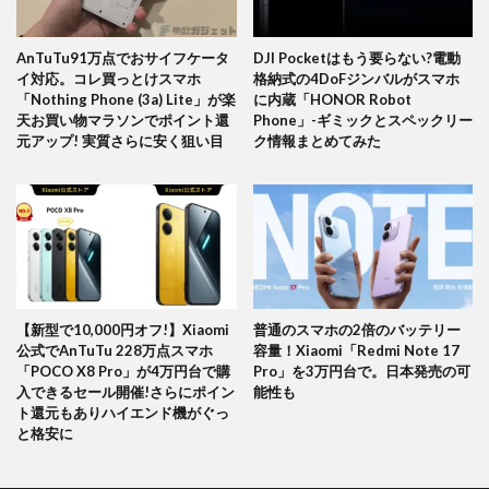
AnTuTu91万点でおサイフケータ
DJI Pocketはもう要らない?電動
イ対応。コレ買っとけスマホ
格納式の4DoFジンバルがスマホ
「Nothing Phone (3a) Lite」が楽
に内蔵「HONOR Robot
天お買い物マラソンでポイント還
Phone」-ギミックとスペックリー
元アップ! 実質さらに安く狙い目
ク情報まとめてみた
【新型で10,000円オフ!】Xiaomi
普通のスマホの2倍のバッテリー
公式でAnTuTu 228万点スマホ
容量！Xiaomi「Redmi Note 17
「POCO X8 Pro」が4万円台で購
Pro」を3万円台で。日本発売の可
入できるセール開催!さらにポイン
能性も
ト還元もありハイエンド機がぐっ
と格安に