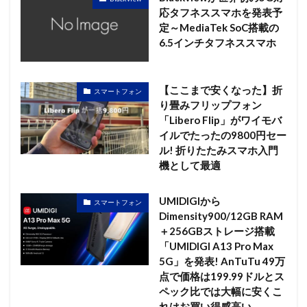
応タフネススマホを発表予
定～MediaTek SoC搭載の
6.5インチタフネススマホ
【ここまで安くなった】折
スマートフォン
り畳みフリップフォン
「Libero Flip」がワイモバ
イルでたったの9800円セー
ル! 折りたたみスマホ入門
機として最適
UMIDIGIから
スマートフォン
Dimensity900/12GB RAM
＋256GBストレージ搭載
「UMIDIGI A13 Pro Max
5G」を発表! AnTuTu 49万
点で価格は199.99ドルとス
ペック比では大幅に安くこ
れはお買い得感高い