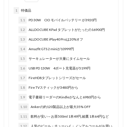
1
特価品
1.1
PD 30W CIO モバイルバッテリー が3920円
1.2
ALLDOCUBE KPad タブレットがたったの16900円
1.3
ALLDOCUBE iPlay40 Proは20%オフ
1.4
Amazfit GTS 2 miniが10999円
1.5
サーキュレーターが大量にタイムセール
1.6
USB PD 130W 4ポート充電器が5199円
1.7
FireHD8タブレットシリーズがセール
1.8
Fire TVスティックが3480円から
1.9
電子書籍リーダーのKindleがなんと6980円から
1.10
Ankerの約120製品以上が最大35% OFF
1.11
飲料が安い～お茶500ml 1本49円,綾鷹 1本64円など
1.12
人気のビール・チューハイ・ノンアルコールがお買い