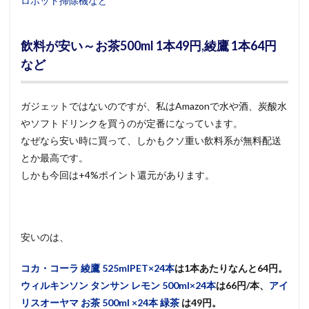
ロボット掃除機など
飲料が安い～お茶500ml 1本49円,綾鷹 1本64円
など
ガジェットではないのですが、私はAmazonで水や酒、炭酸水
やソフトドリンクを買うのが定番になっています。
なぜなら安い時に買って、しかもクソ重い飲料系が無料配送
とか最高です。
しかも今回は+4%ポイント還元があります。
安いのは、
コカ・コーラ 綾鷹 525mlPET×24本
は1本あたりなんと64円。
ウィルキンソン タンサン レモン 500ml×24本
は66円/本、
アイ
リスオーヤマ お茶 500ml ×24本 緑茶
は49円。