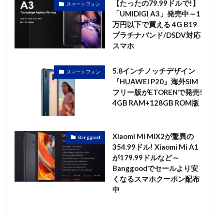
【たったの79.99ドルで!】
スマートフォン
「UMIDIGI A3」発売中～1
万円以下で買える 4G B19
プラチナバンド/DSDV対応
スマホ
5.8インチノッチデザイン
スマートフォン
『HUAWEI P20』海外SIM
フリー版がETORENで発売!
4GB RAM+128GB ROM版
Xiaomi Mi MIX2が驚異の
Banggood
354.99ドル! Xiaomi Mi A1
が179.99ドルなど～
Banggoodでセールより安
くなるスマホクーポン配布
中