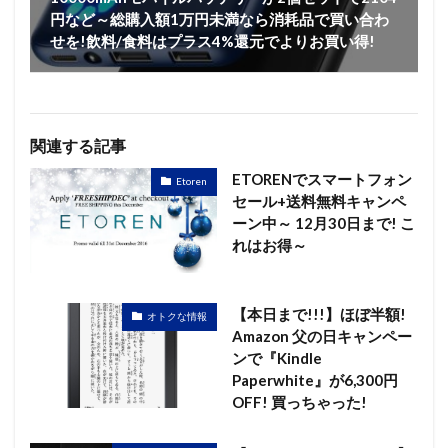
円など～総購入額1万円未満なら消耗品で買い合わ
せを!飲料/食料はプラス4%還元でよりお買い得!
関連する記事
ETORENでスマートフォン
Etoren
セール+送料無料キャンペ
ーン中～ 12月30日まで! こ
れはお得～
【本日まで!!!】ほぼ半額!
オトクな情報
Amazon 父の日キャンペー
ンで『Kindle
Paperwhite』が6,300円
OFF! 買っちゃった!