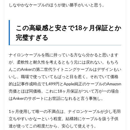
しなやかなケーブルのほうが使い勝手がいいと思う。
この高級感と安さで18ヶ月保証とか
完璧すぎる
ナイロンケーブルを既に持っている方なら分かると思います
が、柔軟性と耐久性を考えるともう元には戻れない。もちろ
んこのAnkerの第二世代ライトニングケーブルはデザインもい
いし、職場で使っていてもぱっと目を惹く。それでいて価格
的は記事作成時点で1,499円とApple純正のケーブルのAmazon
売価とほぼ同価格。これに18ヶ月保証がついて万が一の場合
はAnkerのサポートにお世話になれると言う事無し。
1ヶ月使用して唯一の不満点は、ナイロンケーブルが少し毛羽
立ちやすいかなーという程度。結構雑にケーブルを扱う子供
達が使ってこの程度だから、安心して使えそう。