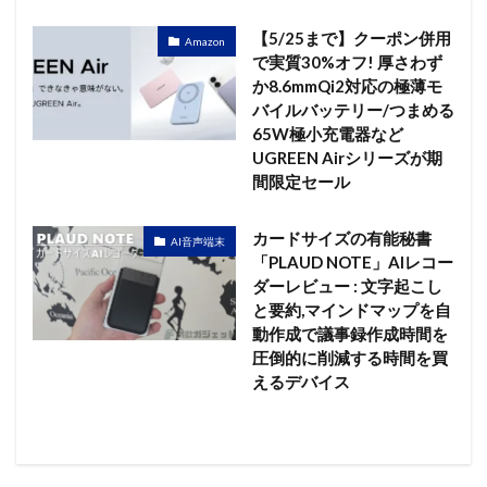
【5/25まで】クーポン併用
Amazon
で実質30%オフ! 厚さわず
か8.6mmQi2対応の極薄モ
バイルバッテリー/つまめる
65W極小充電器など
UGREEN Airシリーズが期
間限定セール
カードサイズの有能秘書
AI音声端末
「PLAUD NOTE」AIレコー
ダーレビュー : 文字起こし
と要約,マインドマップを自
動作成で議事録作成時間を
圧倒的に削減する時間を買
えるデバイス