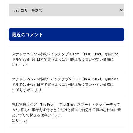
最近のコメント
スナドラ7S Gen2搭載12インチタブ Xiaomi「POCO Pad」が約192
ドルで2万円台!日本で買うより1万円以上安く買いやすい価格に
に
Uni
より
スナドラ7S Gen2搭載12インチタブ Xiaomi「POCO Pad」が約192
ドルで2万円台!日本で買うより1万円以上安く買いやすい価格に
に
通りすがり
より
忘れ物防止タグ「Tile Pro」「Tile Slim」 スマートトラッカー使って
みた! 難しい事考えず付けとくだけと簡単で自分や子供の忘れ物に音
とアプリで探せる便利アイテム
に
Uni
より