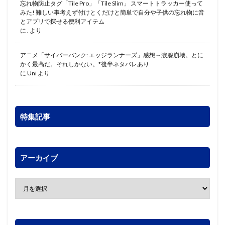
忘れ物防止タグ「Tile Pro」「Tile Slim」 スマートトラッカー使って
みた! 難しい事考えず付けとくだけと簡単で自分や子供の忘れ物に音
とアプリで探せる便利アイテム
に
.
より
アニメ「サイバーパンク: エッジランナーズ」感想～涙腺崩壊。とに
かく最高だ。それしかない。*後半ネタバレあり
に
Uni
より
特集記事
アーカイブ