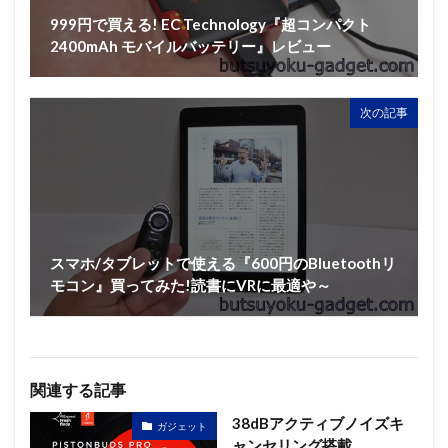
999円で買える! EC Technology『超コンパクト
2400mAh モバイルバッテリー』レビュー
次の記事
スマホ/タブレットで使える『600円のBluetoothリ
モコン』買ってみた!読書にVRに最適や～
関連する記事
38dBアクティブノイズキ
ガジェット
ャンセリング搭載