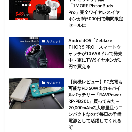
「1MORE PistonBuds
Pro」完全ワイヤレスイヤ
ホンが約5000円で期間限定
セールに
AndroidOS「Zeblaze
ガジェット
THOR 5 PRO」スマートウ
ォッチが139.98ドルで発売
中～更にTWSイヤホンが1
円で買える
【実機レビュー】PC充電も
ガジェット
可能なPD 60W出力モバイ
ルバッテリー「RAVPower
RP-PB201」買ってみた～
20,000mAhの大容量且つコ
ンパクトなので毎日の予備
電源として活躍してくれる
ぞ