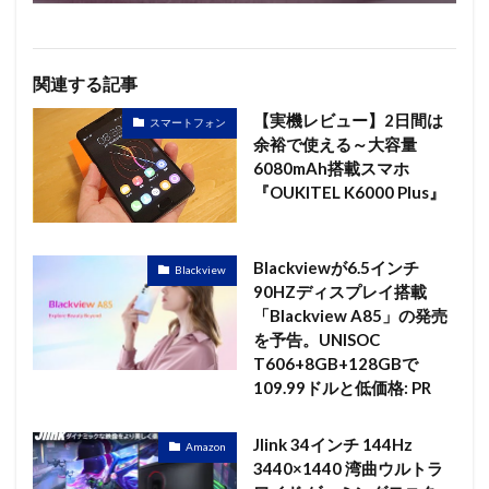
関連する記事
【実機レビュー】2日間は
スマートフォン
余裕で使える～大容量
6080mAh搭載スマホ
『OUKITEL K6000 Plus』
Blackviewが6.5インチ
Blackview
90HZディスプレイ搭載
「Blackview A85」の発売
を予告。UNISOC
T606+8GB+128GBで
109.99ドルと低価格: PR
Jlink 34インチ 144Hz
Amazon
3440×1440 湾曲ウルトラ