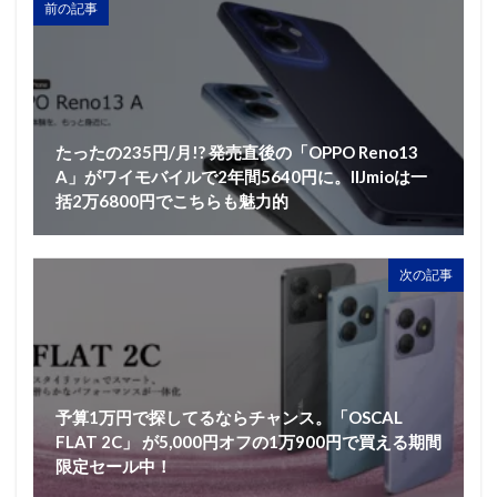
前の記事
たったの235円/月!? 発売直後の「OPPO Reno13
A」がワイモバイルで2年間5640円に。IIJmioは一
括2万6800円でこちらも魅力的
次の記事
予算1万円で探してるならチャンス。「OSCAL
FLAT 2C」 が5,000円オフの1万900円で買える期間
限定セール中！