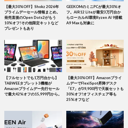
【最大30%OFF】Shokz 2026年
GEEKOMのミニPCが最大30%オ
プライムデーセール情報まとめ。
フ。AIR12 Liteが最安3万円台か
発売直後のOpen Dots2がもう
らローカルAI環境Ryzen AI 9搭載
10%オフ!その他限定キットなど
A9 Maxも対象に
プレゼントもあり
【フルセットでも1万円台から】
【最大30%OFF】Amazonプライ
TABWEEタブレット3機種が
ムデーでFlexiSpot昇降デスク
Amazonプライムデー先行セール
「E7」が39,900円で天板セットも
で最大42%オフの15,999円から。
30%オフ!オフィスチェア等も
25%オフなど