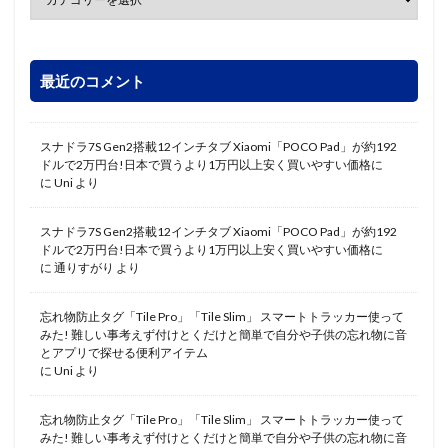
最近のコメント
スナドラ7S Gen2搭載12インチタブ Xiaomi「POCO Pad」が約192
ドルで2万円台!日本で買うより1万円以上安く買いやすい価格に
に
Uni
より
スナドラ7S Gen2搭載12インチタブ Xiaomi「POCO Pad」が約192
ドルで2万円台!日本で買うより1万円以上安く買いやすい価格に
に
通りすがり
より
忘れ物防止タグ「Tile Pro」「Tile Slim」 スマートトラッカー使って
みた! 難しい事考えず付けとくだけと簡単で自分や子供の忘れ物に音
とアプリで探せる便利アイテム
に
Uni
より
忘れ物防止タグ「Tile Pro」「Tile Slim」 スマートトラッカー使って
みた! 難しい事考えず付けとくだけと簡単で自分や子供の忘れ物に音