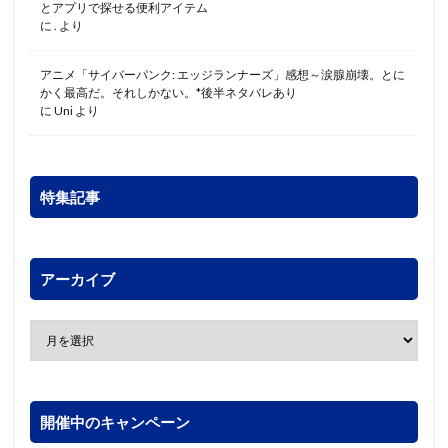
とアプリで探せる便利アイテム
に
.
より
アニメ「サイバーパンク: エッジランナーズ」感想～涙腺崩壊。とに
かく最高だ。それしかない。*後半ネタバレあり
に
Uni
より
特集記事
アーカイブ
開催中のキャンペーン