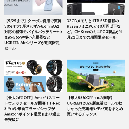
【5/25まで】クーポン併用で実質
32GBメモリと1TB SSD搭載の
30%オフ! 厚さわずか8.6mmQi2
Ryzen 7ミニPCが10万円以下な
対応の極薄モバイルバッテリー/つ
ど。GMKtecのミニPC 3製品が4
まめる65W極小充電器など
月21日までの期間限定セール
UGREEN Airシリーズが期間限定
セール
【最大26%OFF】Amazfitスマー
【最大55%OFF＋αの衝撃】
トウォッチセールが開幕！T-Rex
UGREEN 2026新生活セールで欲
3 Proや最新フラッグシップが
しかった充電器やモバ充をまとめ
Amazonポイント還元もあり過去
買いするチャンス
最安級に