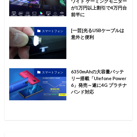
ワイド ゲーミングモニター
が1万円以上割引で4万円台
前半に
[一芸]光るUSBケーブルは
スマートフォン
意外と便利
6350mAhの大容量バッテ
スマートフォン
リー搭載「Ulefone Power
6」発売～遂に4G プラチナ
バンド対応