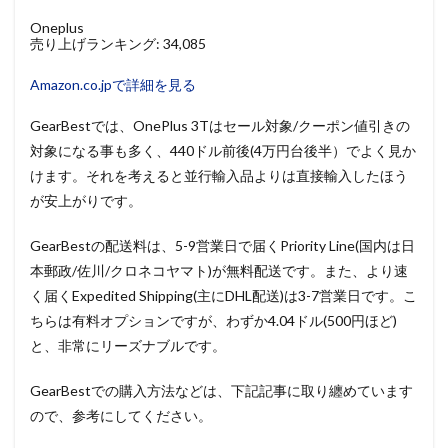
Oneplus
売り上げランキング: 34,085
Amazon.co.jpで詳細を見る
GearBestでは、OnePlus 3Tはセール対象/クーポン値引きの
対象になる事も多く、440ドル前後(4万円台後半）でよく見か
けます。それを考えると並行輸入品よりは直接輸入したほう
が安上がりです。
GearBestの配送料は、5-9営業日で届くPriority Line(国内は日
本郵政/佐川/クロネコヤマト)が無料配送です。また、より速
く届くExpedited Shipping(主にDHL配送)は3-7営業日です。こ
ちらは有料オプションですが、わずか4.04ドル(500円ほど)
と、非常にリーズナブルです。
GearBestでの購入方法などは、下記記事に取り纏めています
ので、参考にしてください。