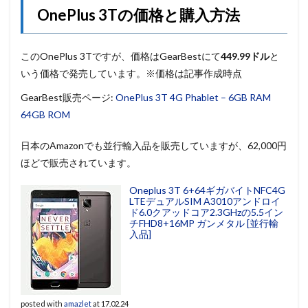
OnePlus 3Tの価格と購入方法
このOnePlus 3Tですが、価格はGearBestにて
449.99ドル
と
いう価格で発売しています。※価格は記事作成時点
GearBest販売ページ:
OnePlus 3T 4G Phablet – 6GB RAM
64GB ROM
日本のAmazonでも並行輸入品を販売していますが、62,000円
ほどで販売されています。
Oneplus 3T 6+64ギガバイトNFC4G
LTEデュアルSIM A3010アンドロイ
ド6.0クアッドコア2.3GHzの5.5イン
チFHD8+16MP ガンメタル [並行輸
入品]
posted with
amazlet
at 17.02.24