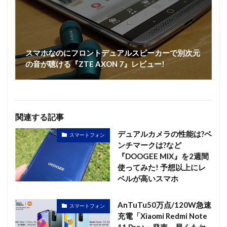
スマホなのにフロントデュアルスピーカーで別次元
の音が聴ける『ZTE AXON 7』レビュー!
関連する記事
デュアルカメラの性能は?ベ
スマートフォン
ンチマークは?など
『DOOGEE MIX』を2週間
使ってみた! 予想以上にレ
ベルが高いスマホ
AnTuTu50万点/120W急速
スマートフォン
充電「Xiaomi Redmi Note
11 Pro+」発売～早くもセ