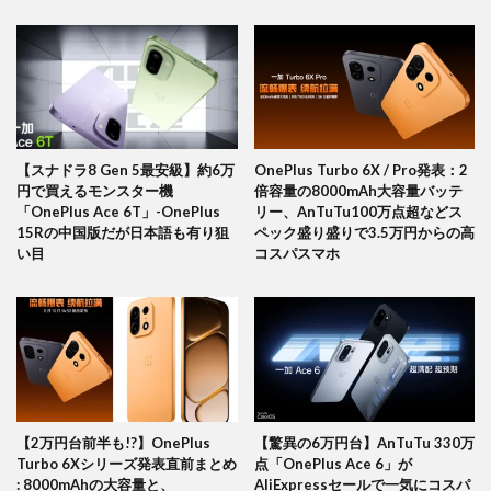
【スナドラ8 Gen 5最安級】約6万
OnePlus Turbo 6X / Pro発表：2
円で買えるモンスター機
倍容量の8000mAh大容量バッテ
「OnePlus Ace 6T」-OnePlus
リー、AnTuTu100万点超などス
15Rの中国版だが日本語も有り狙
ペック盛り盛りで3.5万円からの高
い目
コスパスマホ
【2万円台前半も!?】OnePlus
【驚異の6万円台】AnTuTu 330万
Turbo 6Xシリーズ発表直前まとめ
点「OnePlus Ace 6」が
: 8000mAhの大容量と、
AliExpressセールで一気にコスパ