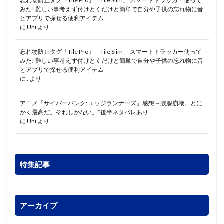
忘れ物防止タグ「Tile Pro」「Tile Slim」 スマートトラッカー使って
みた! 難しい事考えず付けとくだけと簡単で自分や子供の忘れ物に音
とアプリで探せる便利アイテム
に
Uni
より
忘れ物防止タグ「Tile Pro」「Tile Slim」 スマートトラッカー使って
みた! 難しい事考えず付けとくだけと簡単で自分や子供の忘れ物に音
とアプリで探せる便利アイテム
に
.
より
アニメ「サイバーパンク: エッジランナーズ」感想～涙腺崩壊。とに
かく最高だ。それしかない。*後半ネタバレあり
に
Uni
より
特集記事
アーカイブ