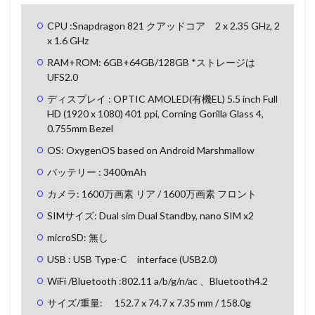
CPU :Snapdragon 821 クアッドコア 2 x 2.35 GHz, 2
x 1.6 GHz
RAM+ROM: 6GB+64GB/128GB *ストレージは
UFS2.0
ディスプレイ : OPTIC AMOLED(有機EL) 5.5 inch Full
HD (1920 x 1080) 401 ppi, Corning Gorilla Glass 4,
0.755mm Bezel
OS: OxygenOS based on Android Marshmallow
バッテリー : 3400mAh
カメラ: 1600万画素 リア / 1600万画素 フロント
SIMサイズ: Dual sim Dual Standby, nano SIM x2
microSD: 無し
USB : USB Type-C interface (USB2.0)
WiFi /Bluetooth :802.11 a/b/g/n/ac 、Bluetooth4.2
サイズ/重量: 152.7 x 74.7 x 7.35 mm / 158.0g