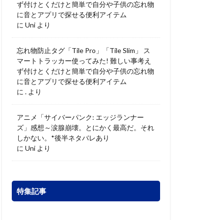
ず付けとくだけと簡単で自分や子供の忘れ物
に音とアプリで探せる便利アイテム
に
Uni
より
忘れ物防止タグ「Tile Pro」「Tile Slim」 ス
マートトラッカー使ってみた! 難しい事考え
ず付けとくだけと簡単で自分や子供の忘れ物
に音とアプリで探せる便利アイテム
に
.
より
アニメ「サイバーパンク: エッジランナー
ズ」感想～涙腺崩壊。とにかく最高だ。それ
しかない。*後半ネタバレあり
に
Uni
より
特集記事