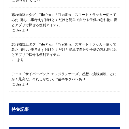
に
通りすがり
より
忘れ物防止タグ「Tile Pro」「Tile Slim」 スマートトラッカー使って
みた! 難しい事考えず付けとくだけと簡単で自分や子供の忘れ物に音
とアプリで探せる便利アイテム
に
Uni
より
忘れ物防止タグ「Tile Pro」「Tile Slim」 スマートトラッカー使って
みた! 難しい事考えず付けとくだけと簡単で自分や子供の忘れ物に音
とアプリで探せる便利アイテム
に
.
より
アニメ「サイバーパンク: エッジランナーズ」感想～涙腺崩壊。とに
かく最高だ。それしかない。*後半ネタバレあり
に
Uni
より
特集記事