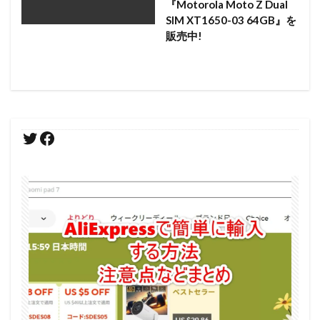
『Motorola Moto Z Dual
SIM XT1650-03 64GB』を
販売中!