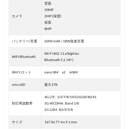
背面
50MP
カメラ
2MP (深度)
前面
8MP
バッテリー/充電
6000 mAh / 18W急速充電
Wi-Fi 802.11 a/b/g/n/ac
WiFi/Bluetooth
Bluetooth 5.2 ,NFC
SIMスロット
nano SIM x2 /eSIM
microSD
最大1TB
4G LTE : 1/3/7/8/19/226/28/40/41
対応周波数帯
3G WCDMA : Band 1/8
2G GSM : B2/3/5/8
サイズ
167.8x 77.4 x 9.1 mm