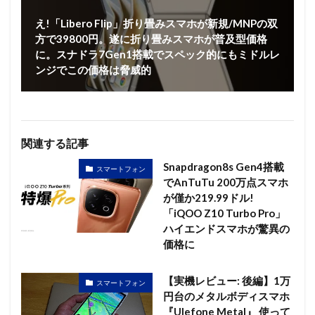
え!「Libero Flip」折り畳みスマホが新規/MNPの双
方で39800円。遂に折り畳みスマホが普及型価格
に。スナドラ7Gen1搭載でスペック的にもミドルレ
ンジでこの価格は脅威的
関連する記事
Snapdragon8s Gen4搭載
スマートフォン
でAnTuTu 200万点スマホ
が僅か219.99ドル!
「iQOO Z10 Turbo Pro」
ハイエンドスマホが驚異の
価格に
【実機レビュー: 後編】1万
スマートフォン
円台のメタルボディスマホ
『Ulefone Metal』 使って