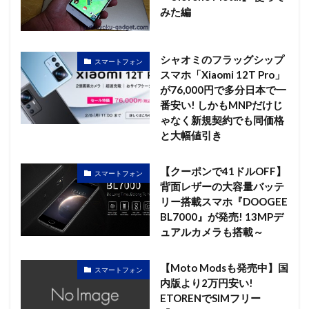
みた編
シャオミのフラッグシップ
スマートフォン
スマホ「Xiaomi 12T Pro」
が76,000円で多分日本で一
番安い! しかもMNPだけじ
ゃなく新規契約でも同価格
と大幅値引き
【クーポンで41ドルOFF】
スマートフォン
背面レザーの大容量バッテ
リー搭載スマホ『DOOGEE
BL7000』が発売! 13MPデ
ュアルカメラも搭載～
【Moto Modsも発売中】国
スマートフォン
内版より2万円安い!
ETORENでSIMフリー