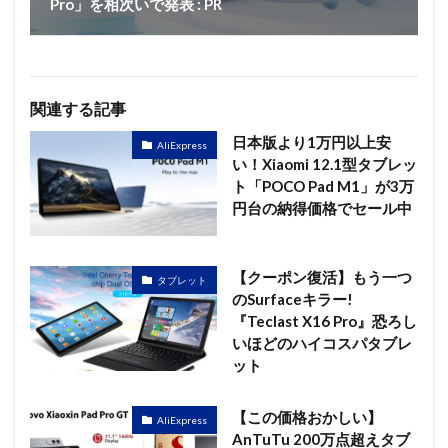
Pro」を相次いで発表 : PR
関連する記事
日本版より1万円以上安
AliExpress
い！Xiaomi 12.1型タブレッ
ト「POCO Pad M1」が3万
円台の納得価格でセール中
【クーポン復活】もう一つ
タブレット
のSurfaceキラー!
『Teclast X16 Pro』恐ろし
いほどのハイコスパタブレ
ット
【この価格おかしい】
AliExpress
AnTuTu 200万点超えタブ