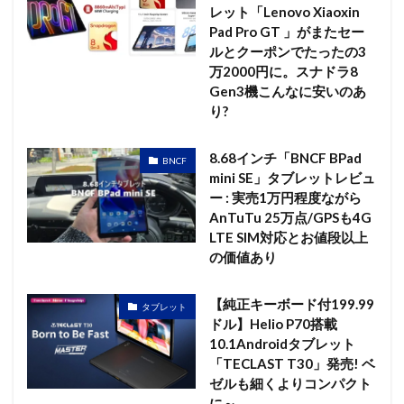
レット「Lenovo Xiaoxin
Pad Pro GT 」がまたセー
ルとクーポンでたったの3
万2000円に。スナドラ8
Gen3機こんなに安いのあ
り?
8.68インチ「BNCF BPad
BNCF
mini SE」タブレットレビュ
ー : 実売1万円程度ながら
AnTuTu 25万点/GPSも4G
LTE SIM対応とお値段以上
の価値あり
【純正キーボード付199.99
タブレット
ドル】Helio P70搭載
10.1Androidタブレット
「TECLAST T30」発売! ベ
ゼルも細くよりコンパクト
に～