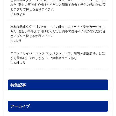
みた! 難しい事考えず付けとくだけと簡単で自分や子供の忘れ物に音
とアプリで探せる便利アイテム
に
Uni
より
忘れ物防止タグ「Tile Pro」「Tile Slim」 スマートトラッカー使って
みた! 難しい事考えず付けとくだけと簡単で自分や子供の忘れ物に音
とアプリで探せる便利アイテム
に
.
より
アニメ「サイバーパンク: エッジランナーズ」感想～涙腺崩壊。とに
かく最高だ。それしかない。*後半ネタバレあり
に
Uni
より
特集記事
アーカイブ