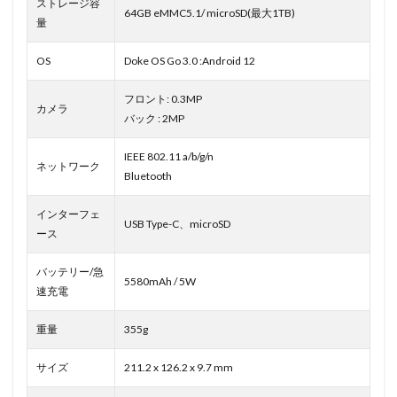
ストレージ容
64GB eMMC5.1/ microSD(最大1TB)
量
OS
Doke OS Go 3.0 :Android 12
フロント: 0.3MP
カメラ
バック : 2MP
IEEE 802.11 a/b/g/n
ネットワーク
Bluetooth
インターフェ
USB Type-C、microSD
ース
バッテリー/急
5580mAh / 5W
速充電
重量
355g
サイズ
211.2 x 126.2 x 9.7 mm