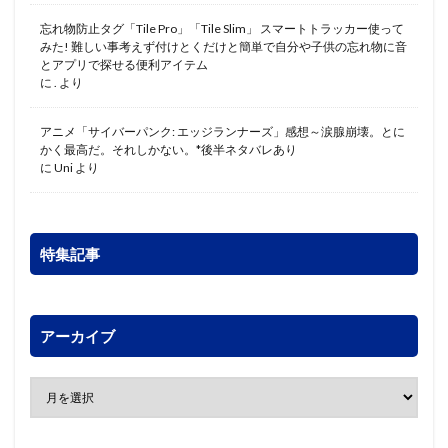
忘れ物防止タグ「Tile Pro」「Tile Slim」 スマートトラッカー使って
みた! 難しい事考えず付けとくだけと簡単で自分や子供の忘れ物に音
とアプリで探せる便利アイテム
に
.
より
アニメ「サイバーパンク: エッジランナーズ」感想～涙腺崩壊。とに
かく最高だ。それしかない。*後半ネタバレあり
に
Uni
より
特集記事
アーカイブ