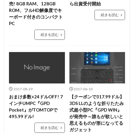
売! 8GB RAM、128GB
ら出資受付開始
ROM、フルHD解像度でキ
続きを読む
ーボード付きのコンパクト
PC
続きを読む
2017-08-29
2017-06-10
おまけ多数+24ドルOFF! 7
【クーポンで317.99ドル】
インチUMPC『GPD
3DS LLのような折りたたみ
Pocket』がTOMTOPで
式超小型PC『GPD WIN』
495.99ドル!
が発売中～誰もが欲しいと
思えるものが形になってる
続きを読む
ガジェット