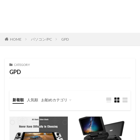
HOME
パソコン/PC
GPD
CATEGORY
GPD
新着順
人気順
お勧めカテゴリ
レビュー
スマートフォン
タブレット
パソコン/PC
旅行記