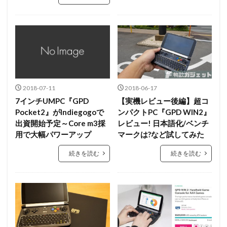
2018-07-11
2018-06-17
7インチUMPC『GPD
【実機レビュー後編】超コ
Pocket2』がIndiegogoで
ンパクトPC『GPD WIN2』
出資開始予定～Core m3採
レビュー! 日本語化/ベンチ
用で大幅パワーアップ
マークは?など試してみた
続きを読む
続きを読む