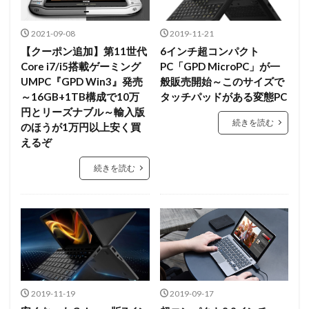
2021-09-08
2019-11-21
【クーポン追加】第11世代
6インチ超コンパクト
Core i7/i5搭載ゲーミング
PC「GPD MicroPC」が一
UMPC『GPD Win3』発売
般販売開始～このサイズで
～16GB+1TB構成で10万
タッチパッドがある変態PC
円とリーズナブル～輸入版
続きを読む
のほうが1万円以上安く買
えるぞ
続きを読む
2019-11-19
2019-09-17