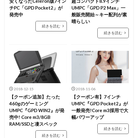
安くなったCeleron版7イン
超コンパクト8.9インチ
チPC「GPD Pocket2」が
UMPC「GPD P2 Max」一
発売中
般販売開始～キー配列が素
晴らしい
続きを読む
続きを読む
2018-12-15
2018-11-06
【クーポン追加】たった
【クーポン有】7インチ
460gのゲーミング
UMPC『GPD Pocket2』が
UMPC『GPD WIN2』が発
一般発売!Core m3採用で大
売中! Core m3/8GB
幅パワーアップ
RAM/SSDと凄スペック
続きを読む
続きを読む