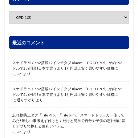
最近のコメント
スナドラ7S Gen2搭載12インチタブ Xiaomi「POCO Pad」が約192
ドルで2万円台!日本で買うより1万円以上安く買いやすい価格に
に
Uni
より
スナドラ7S Gen2搭載12インチタブ Xiaomi「POCO Pad」が約192
ドルで2万円台!日本で買うより1万円以上安く買いやすい価格に
に
通りすがり
より
忘れ物防止タグ「Tile Pro」「Tile Slim」 スマートトラッカー使って
みた! 難しい事考えず付けとくだけと簡単で自分や子供の忘れ物に音
とアプリで探せる便利アイテム
に
Uni
より