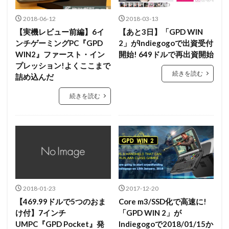
2018-06-12
2018-03-13
【実機レビュー前編】6イ
【あと3日】「GPD WIN
ンチゲーミングPC『GPD
2」がIndiegogoで出資受付
WIN2』ファースト・イン
開始! 649ドルで再出資開始
プレッション!よくここまで
続きを読む
詰め込んだ
続きを読む
2018-01-23
2017-12-20
【469.99ドルで5つのおま
Core m3/SSD化で高速に!
け付】7インチ
「GPD WIN 2」が
UMPC『GPD Pocket』発
Indiegogoで2018/01/15か