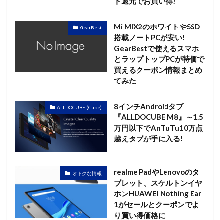
ト還元でお買い得!
Mi MIX2のホワイトやSSD
GearBest
搭載ノートPCが安い!
GearBestで使えるスマホ
とラップトップPCが特価で
買えるクーポン情報まとめ
てみた
8インチAndroidタブ
ALLDOCUBE (Cube)
『ALLDOCUBE M8』～1.5
万円以下でAnTuTu10万点
越えタブが手に入る!
realme PadやLenovoのタ
オトクな情報
ブレット、スケルトンイヤ
ホンHUAWEI Nothing Ear
1がセールとクーポンでよ
り買い得価格に