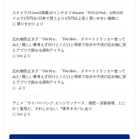
スナドラ7S Gen2搭載12インチタブ Xiaomi「POCO Pad」が約192
ドルで2万円台!日本で買うより1万円以上安く買いやすい価格に
に
通りすがり
より
忘れ物防止タグ「Tile Pro」「Tile Slim」 スマートトラッカー使って
みた! 難しい事考えず付けとくだけと簡単で自分や子供の忘れ物に音
とアプリで探せる便利アイテム
に
Uni
より
忘れ物防止タグ「Tile Pro」「Tile Slim」 スマートトラッカー使って
みた! 難しい事考えず付けとくだけと簡単で自分や子供の忘れ物に音
とアプリで探せる便利アイテム
に
.
より
アニメ「サイバーパンク: エッジランナーズ」感想～涙腺崩壊。とに
かく最高だ。それしかない。*後半ネタバレあり
に
Uni
より