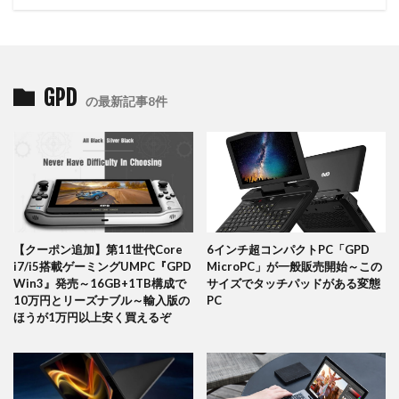
GPD
の最新記事8件
【クーポン追加】第11世代Core
6インチ超コンパクトPC「GPD
i7/i5搭載ゲーミングUMPC『GPD
MicroPC」が一般販売開始～この
Win3』発売～16GB+1TB構成で
サイズでタッチパッドがある変態
10万円とリーズナブル～輸入版の
PC
ほうが1万円以上安く買えるぞ