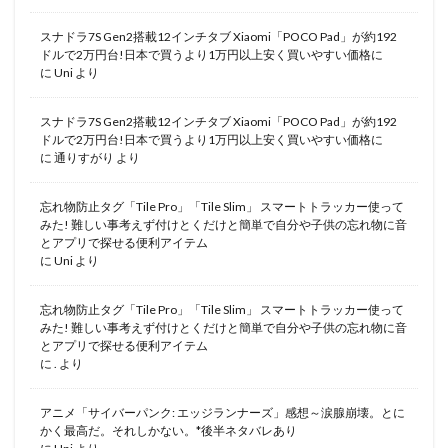
スナドラ7S Gen2搭載12インチタブ Xiaomi「POCO Pad」が約192
ドルで2万円台!日本で買うより1万円以上安く買いやすい価格に
に
Uni
より
スナドラ7S Gen2搭載12インチタブ Xiaomi「POCO Pad」が約192
ドルで2万円台!日本で買うより1万円以上安く買いやすい価格に
に
通りすがり
より
忘れ物防止タグ「Tile Pro」「Tile Slim」 スマートトラッカー使って
みた! 難しい事考えず付けとくだけと簡単で自分や子供の忘れ物に音
とアプリで探せる便利アイテム
に
Uni
より
忘れ物防止タグ「Tile Pro」「Tile Slim」 スマートトラッカー使って
みた! 難しい事考えず付けとくだけと簡単で自分や子供の忘れ物に音
とアプリで探せる便利アイテム
に
.
より
アニメ「サイバーパンク: エッジランナーズ」感想～涙腺崩壊。とに
かく最高だ。それしかない。*後半ネタバレあり