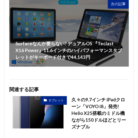
次の記事
Surfaceなんか要らない? デュアルOS 『Teclast
X16 Power』11.6インチのハイパフォーマンスタブ
レットがキーボード付きで44,143円
関連する記事
久々の9.7インチ iPadクロ
タブレット
ーン「VOYO i8」発売!
Helio X25搭載のミドル機
ながら150ドルほどとリー
ズナブル