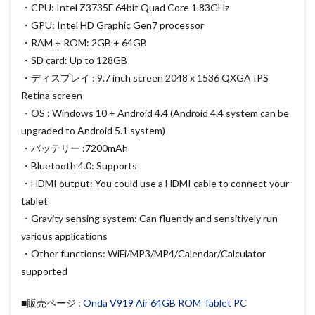
・CPU: Intel Z3735F 64bit Quad Core 1.83GHz
・GPU: Intel HD Graphic Gen7 processor
・RAM + ROM: 2GB + 64GB
・SD card: Up to 128GB
・ディスプレイ : 9.7 inch screen 2048 x 1536 QXGA IPS
Retina screen
・OS : Windows 10 + Android 4.4 (Android 4.4 system can be
upgraded to Android 5.1 system)
・バッテリー :7200mAh
・Bluetooth 4.0: Supports
・HDMI output: You could use a HDMI cable to connect your
tablet
・Gravity sensing system: Can fluently and sensitively run
various applications
・Other functions: WiFi/MP3/MP4/Calendar/Calculator
supported
■販売ページ :
Onda V919 Air 64GB ROM Tablet PC