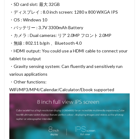
・SD card slot: 最大 32GB
・ディスプレイ : 8.0 inch screen: 1280 x 800 WXGA IPS
・OS : Windows 10
・バッテリー : 3.7V 3300mAh Battery
・カメラ : Dual cameras: リア 2.0MP フロント 2.0MP
・無線 : 802.11 b/g/n 、Bluetooth 4.0
・HDMI output: You could use a HDMI cable to connect your
tablet to output
・Gravity sensing system: Can fluently and sensitively run
various applications
・Other functions:
WiFi/MP3/MP4/Calendar/Calculator/Ebook supported