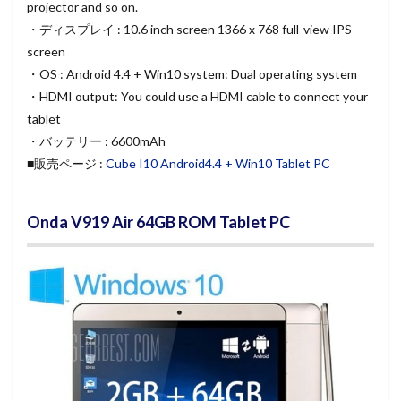
projector and so on.
・ディスプレイ : 10.6 inch screen 1366 x 768 full-view IPS
screen
・OS : Android 4.4 + Win10 system: Dual operating system
・HDMI output: You could use a HDMI cable to connect your
tablet
・バッテリー : 6600mAh
■販売ページ :
Cube I10 Android4.4 + Win10 Tablet PC
Onda V919 Air 64GB ROM Tablet PC