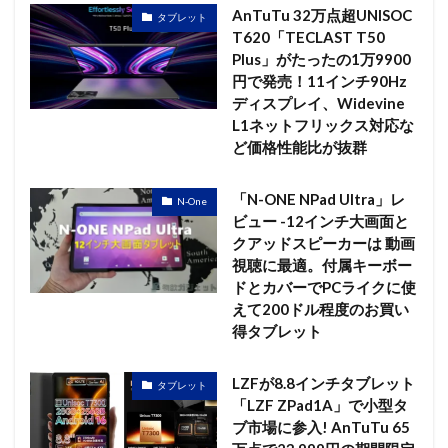
AnTuTu 32万点超UNISOC
タブレット
T620「TECLAST T50
Plus」がたったの1万9900
円で発売！11インチ90Hz
ディスプレイ、Widevine
L1ネットフリックス対応な
ど価格性能比が抜群
「N-ONE NPad Ultra」レ
N-One
ビュー -12インチ大画面と
クアッドスピーカーは 動画
視聴に最適。付属キーボー
ドとカバーでPCライクに使
えて200ドル程度のお買い
得タブレット
LZFが8.8インチタブレット
タブレット
「LZF ZPad1A」で小型タ
ブ市場に参入! AnTuTu 65