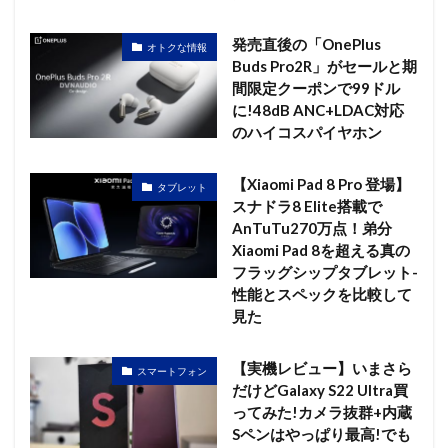
発売直後の「OnePlus
オトクな情報
Buds Pro2R」がセールと期
間限定クーポンで99ドル
に!48dB ANC+LDAC対応
のハイコスパイヤホン
【Xiaomi Pad 8 Pro 登場】
タブレット
スナドラ8 Elite搭載で
AnTuTu270万点！弟分
Xiaomi Pad 8を超える真の
フラッグシップタブレット-
性能とスペックを比較して
見た
【実機レビュー】いまさら
スマートフォン
だけどGalaxy S22 Ultra買
ってみた!カメラ抜群+内蔵
Sペンはやっぱり最高!でも