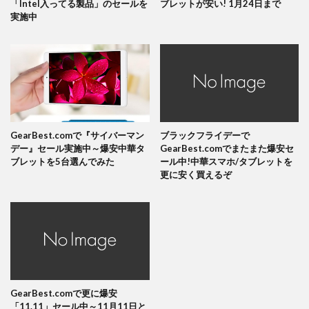
「Intel入ってる製品」のセールを
ブレットが安い! 1月24日まで
実施中
GearBest.comで『サイバーマン
ブラックフライデーで
デー』セール実施中～爆安中華タ
GearBest.comでまたまた爆安セ
ブレットを5台選んでみた
ール中!中華スマホ/タブレットを
更に安く買えるぞ
GearBest.comで更に爆安
「11.11」セール中～11月11日と