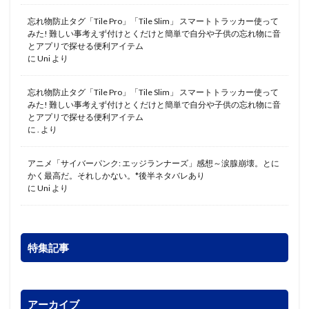
忘れ物防止タグ「Tile Pro」「Tile Slim」 スマートトラッカー使って
みた! 難しい事考えず付けとくだけと簡単で自分や子供の忘れ物に音
とアプリで探せる便利アイテム
に
Uni
より
忘れ物防止タグ「Tile Pro」「Tile Slim」 スマートトラッカー使って
みた! 難しい事考えず付けとくだけと簡単で自分や子供の忘れ物に音
とアプリで探せる便利アイテム
に
.
より
アニメ「サイバーパンク: エッジランナーズ」感想～涙腺崩壊。とに
かく最高だ。それしかない。*後半ネタバレあり
に
Uni
より
特集記事
アーカイブ