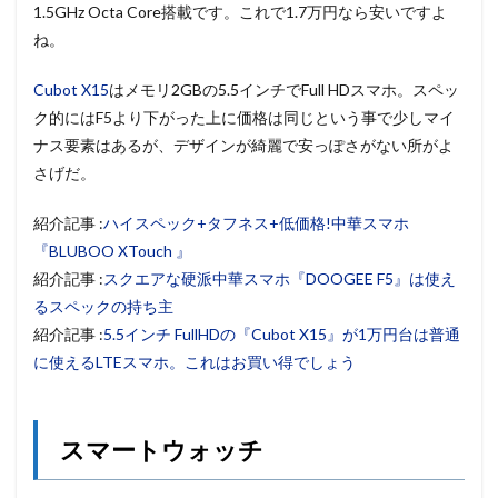
1.5GHz Octa Core搭載です。これで1.7万円なら安いですよ
ね。
Cubot X15
はメモリ2GBの5.5インチでFull HDスマホ。スペッ
ク的にはF5より下がった上に価格は同じという事で少しマイ
ナス要素はあるが、デザインが綺麗で安っぽさがない所がよ
さげだ。
紹介記事 :
ハイスペック+タフネス+低価格!中華スマホ
『BLUBOO XTouch 』
紹介記事 :
スクエアな硬派中華スマホ『DOOGEE F5』は使え
るスペックの持ち主
紹介記事 :
5.5インチ FullHDの『Cubot X15』が1万円台は普通
に使えるLTEスマホ。これはお買い得でしょう
スマートウォッチ