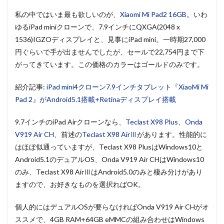
私の中ではいま最も欲しいのが、
Xiaomi Mi Pad2 16GB
。いわ
ゆるiPad miniクローンで、7.9インチにQXGA(2048 x
1536)IGZOディスプレイと、見事にiPad mini。一時期27,000
円ぐらいで手が出ませんでしたが、セールで22,754円まで下
がってきています。この価格のカラーはゴールドのみです。
紹介記事:
iPad mini4クローン7.9インチタブレット『XiaoMi Mi
Pad 2』がAndroid5.1搭載+Retinaディスプレイ搭載
9.7インチのiPad Airクローンなら、
Teclast X98 Plus
、
Onda
V919 Air CH
、前述の
Teclast X98 AirⅢ
があります。性能的に
はほぼ似通っていますが、Teclast X98 PlusはWindows10と
Android5.1のデュアルOS、Onda V919 Air CHはWindows10
のみ、Teclast X98 AirⅢはAndroid5.0のみと棲み分けがあり
ますので、お好きなものを選択ればOK。
個人的にはデュアルOSが要らなければOnda V919 Air CHがオ
ススメで、4GB RAM+64GB eMMCの組み合わせはWindows