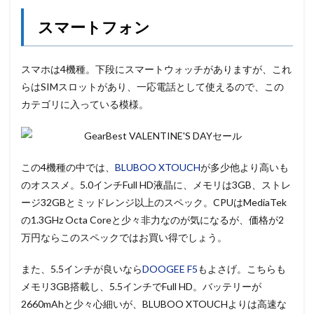
スマートフォン
スマホは4機種。下段にスマートウォッチがありますが、これ
らはSIMスロットがあり、一応電話として使えるので、この
カテゴリに入っている模様。
この4機種の中では、
BLUBOO XTOUCH
が多少他より高いも
のオススメ。5.0インチFull HD液晶に、メモリは3GB、ストレ
ージ32GBとミッドレンジ以上のスペック。CPUはMediaTek
の1.3GHz Octa Coreと少々非力なのが気になるが、価格が2
万円ならこのスペックではお買い得でしょう。
また、5.5インチが良いなら
DOOGEE F5
もよさげ。こちらも
メモリ3GB搭載し、5.5インチでFull HD。バッテリーが
2660mAhと少々心細いが、BLUBOO XTOUCHよりは高速な