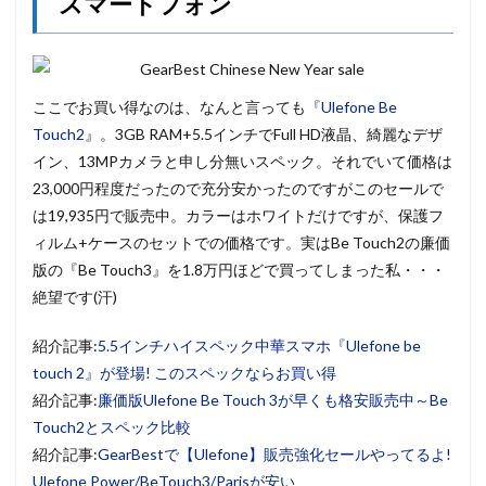
スマートフォン
ここでお買い得なのは、なんと言っても『
Ulefone Be
Touch2
』。3GB RAM+5.5インチでFull HD液晶、綺麗なデザ
イン、13MPカメラと申し分無いスペック。それでいて価格は
23,000円程度だったので充分安かったのですがこのセールで
は19,935円で販売中。カラーはホワイトだけですが、保護フ
ィルム+ケースのセットでの価格です。実はBe Touch2の廉価
版の『Be Touch3』を1.8万円ほどで買ってしまった私・・・
絶望です(汗)
紹介記事:
5.5インチハイスペック中華スマホ『Ulefone be
touch 2』が登場! このスペックならお買い得
紹介記事:
廉価版Ulefone Be Touch 3が早くも格安販売中～Be
Touch2とスペック比較
紹介記事:
GearBestで【Ulefone】販売強化セールやってるよ!
Ulefone Power/BeTouch3/Parisが安い