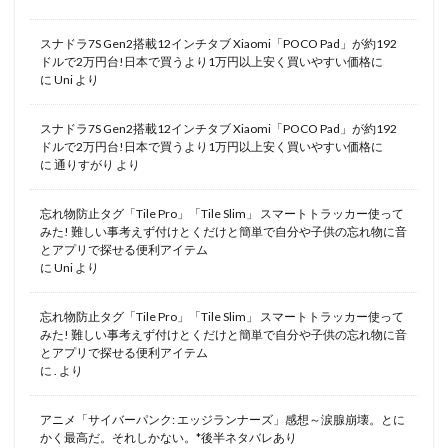
スナドラ7S Gen2搭載12インチタブ Xiaomi「POCO Pad」が約192
ドルで2万円台!日本で買うより1万円以上安く買いやすい価格に
に
Uni
より
スナドラ7S Gen2搭載12インチタブ Xiaomi「POCO Pad」が約192
ドルで2万円台!日本で買うより1万円以上安く買いやすい価格に
に
通りすがり
より
忘れ物防止タグ「Tile Pro」「Tile Slim」 スマートトラッカー使って
みた! 難しい事考えず付けとくだけと簡単で自分や子供の忘れ物に音
とアプリで探せる便利アイテム
に
Uni
より
忘れ物防止タグ「Tile Pro」「Tile Slim」 スマートトラッカー使って
みた! 難しい事考えず付けとくだけと簡単で自分や子供の忘れ物に音
とアプリで探せる便利アイテム
に
.
より
アニメ「サイバーパンク: エッジランナーズ」感想～涙腺崩壊。とに
かく最高だ。それしかない。*後半ネタバレあり