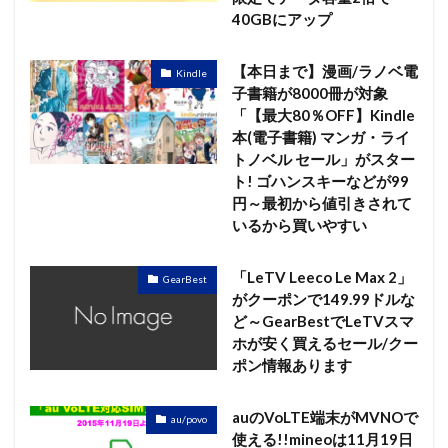
40GBにアップ
【本日まで】漫画/ラノベ電
Kindle
子書籍が8000冊が対象
「【最大80％OFF】Kindle
本(電子書籍) マンガ・ライ
トノベル セール」がスター
ト! ゴハンスキーなどが99
円～最初から値引きされて
いるから買いやすい
「LeTV Leeco Le Max 2」
GearBest
がクーポンで149.99ドルな
ど～GearBestでLeTVスマ
ホが安く買えるセール/クー
ポン情報あります
auのVoLTE端末がMVNOで
au/povo
使える!!mineoは11月19日