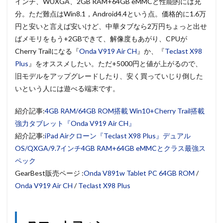
インチ、WUXGA、2GB RAM+64GB eMMCと性能的には充
分。ただ難点はWin8.1，Android4.4という点。価格的に1.6万
円と安いと言えば安いけど、中華タブなら2万円ちょっと出せ
ばメモリをもう+2GBできて、解像度もあがり、CPUが
Cherry Trailになる『
Onda V919 Air CH
』か、『
Teclast X98
Plus
』をオススメしたい。ただ+5000円と値が上がるので、
旧モデルをアップグレードしたり、安く買っていじり倒した
いという人には遊べる端末です。
紹介記事:
4GB RAM/64GB ROM搭載 Win10+Cherry Trail搭載
強力タブレット『Onda V919 Air CH』
紹介記事:
iPad Airクローン『Teclast X98 Plus』デュアル
OS/QXGA/9.7インチ4GB RAM+64GB eMMCとクラス最強ス
ペック
GearBest販売ページ :
Onda V891w Tablet PC 64GB ROM
/
Onda V919 Air CH
/
Teclast X98 Plus