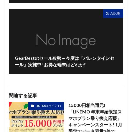
次の記事
GearBestのセール攻勢～今度は「バレンタインセ
ール」実施中! お得な端末はどれか?
関連する記事
15000円相当還元!
LINEMO(ラインモ)
「LINEMO 年末年始限定ス
マホプラン乗り換え応援」
キャンペーンスタート! 1月
限定でデータ容量2倍で