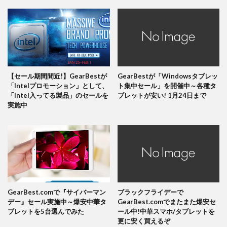
【セール期間間近!】GearBestが
GearBestが「Windowsタブレッ
「Intelプロモーション」として、
ト集中セール」を開催中～各種タ
「Intel入ってる製品」のセールを
ブレットが安い! 1月24日まで
実施中
GearBest.comで『サイバーマン
ブラックフライデーで
デー』セール実施中～爆安中華タ
GearBest.comでまたまた爆安セ
ブレットを5台選んでみた
ール中!中華スマホ/タブレットを
更に安く買えるぞ