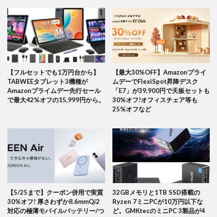
【フルセットでも1万円台から】
【最大30%OFF】Amazonプライ
TABWEEタブレット3機種が
ムデーでFlexiSpot昇降デスク
Amazonプライムデー先行セール
「E7」が39,900円で天板セットも
で最大42%オフの15,999円から。
30%オフ!オフィスチェア等も
25%オフなど
【5/25まで】クーポン併用で実質
32GBメモリと1TB SSD搭載の
30%オフ! 厚さわずか8.6mmQi2
Ryzen 7ミニPCが10万円以下な
対応の極薄モバイルバッテリー/つ
ど。GMKtecのミニPC 3製品が4