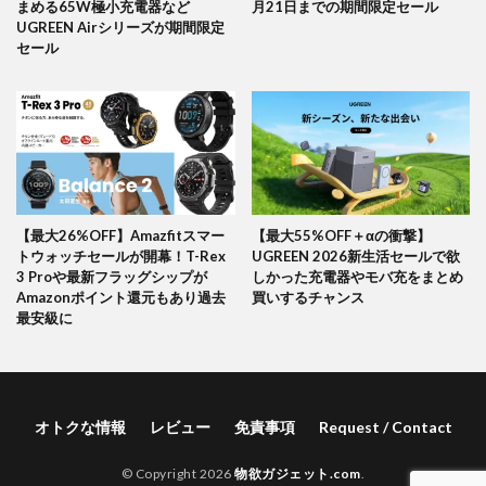
まめる65W極小充電器など
月21日までの期間限定セール
UGREEN Airシリーズが期間限定
セール
【最大26%OFF】Amazfitスマー
【最大55%OFF＋αの衝撃】
トウォッチセールが開幕！T-Rex
UGREEN 2026新生活セールで欲
3 Proや最新フラッグシップが
しかった充電器やモバ充をまとめ
Amazonポイント還元もあり過去
買いするチャンス
最安級に
オトクな情報
レビュー
免責事項
Request / Contact
© Copyright 2026
物欲ガジェット.com
.