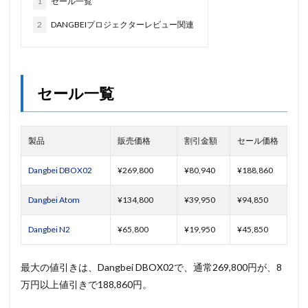
1
セール一覧
2
DANGBEIプロジェクターレビュー関連
セール一覧
製品
販売価格
割引金額
セール価格
Dangbei DBOX02
¥269,800
¥80,940
¥188,860
Dangbei Atom
¥134,800
¥39,950
¥94,850
Dangbei N2
¥65,800
¥19,950
¥45,850
最大の値引きは、Dangbei DBOX02で、通常269,800円が、8
万円以上値引きで188,860円。