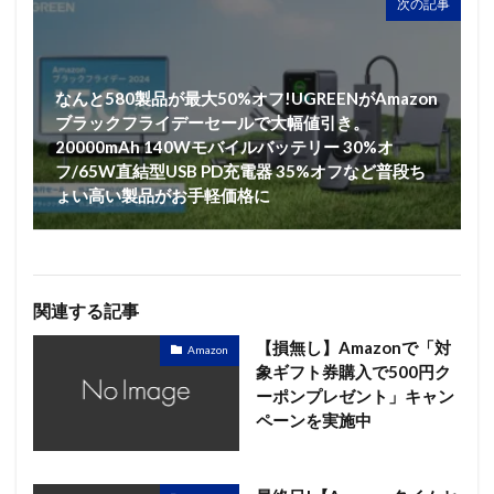
次の記事
なんと580製品が最大50%オフ!UGREENがAmazon
ブラックフライデーセールで大幅値引き。
20000mAh 140Wモバイルバッテリー 30%オ
フ/65W直結型USB PD充電器 35%オフなど普段ち
ょい高い製品がお手軽価格に
関連する記事
【損無し】Amazonで「対
Amazon
象ギフト券購入で500円ク
ーポンプレゼント」キャン
ペーンを実施中