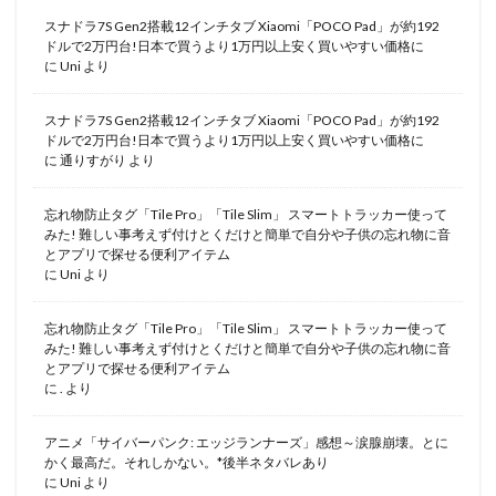
スナドラ7S Gen2搭載12インチタブ Xiaomi「POCO Pad」が約192
ドルで2万円台!日本で買うより1万円以上安く買いやすい価格に
に
Uni
より
スナドラ7S Gen2搭載12インチタブ Xiaomi「POCO Pad」が約192
ドルで2万円台!日本で買うより1万円以上安く買いやすい価格に
に
通りすがり
より
忘れ物防止タグ「Tile Pro」「Tile Slim」 スマートトラッカー使って
みた! 難しい事考えず付けとくだけと簡単で自分や子供の忘れ物に音
とアプリで探せる便利アイテム
に
Uni
より
忘れ物防止タグ「Tile Pro」「Tile Slim」 スマートトラッカー使って
みた! 難しい事考えず付けとくだけと簡単で自分や子供の忘れ物に音
とアプリで探せる便利アイテム
に
.
より
アニメ「サイバーパンク: エッジランナーズ」感想～涙腺崩壊。とに
かく最高だ。それしかない。*後半ネタバレあり
に
Uni
より