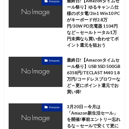
最終日!【Amazonタイムセ
Amazon
ール祭り】ゆるキャン△仕
様のポタ電/2in1 Win10 PC
がキーボード付2.8万
円/30W PD充電器 1104円
など～セールトータル1万
円未満なら買い合わせてポ
イント還元を狙おう
最終日!【Amazonタイムセ
Amazon
ール祭り】USB SSD 500GB
6358円/TECLAST M40 1.8
万円/コードレスブロワーな
ど～更にポイント還元でお
買い得!
3月20日～今月は
Amazon
「Amazon新生活セール」
を開催!事前エントリー忘れ
るな～セールで安くて更に