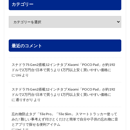
カテゴリー
最近のコメント
スナドラ7S Gen2搭載12インチタブ Xiaomi「POCO Pad」が約192
ドルで2万円台!日本で買うより1万円以上安く買いやすい価格に
に
Uni
より
スナドラ7S Gen2搭載12インチタブ Xiaomi「POCO Pad」が約192
ドルで2万円台!日本で買うより1万円以上安く買いやすい価格に
に
通りすがり
より
忘れ物防止タグ「Tile Pro」「Tile Slim」 スマートトラッカー使って
みた! 難しい事考えず付けとくだけと簡単で自分や子供の忘れ物に音
とアプリで探せる便利アイテム
に
Uni
より