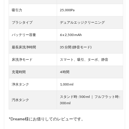
吸引力
25,000Pa
ブラシタイプ
デュアルエッジクリーニング
バッテリー容量
6 x 2,500 mAh
最長床洗浄時間
35 分間 (静音モード)
床洗浄モード
スマート、吸引、ターボ、静音
充電時間
4 時間
浄水タンク
1,000 ml
スタンド時 : 500 ml ｜ フルフラット時 :
汚水タンク
300 ml
*Dreame様にお借りしてのレビューです。