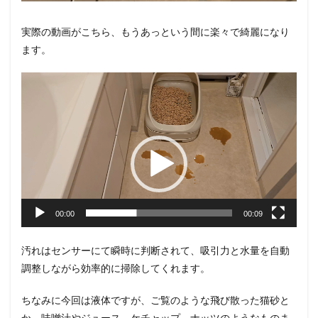
実際の動画がこちら、もうあっという間に楽々で綺麗になり
ます。
動
画
プ
レ
ー
ヤ
ー
00:00
00:09
汚れはセンサーにて瞬時に判断されて、吸引力と水量を自動
調整しながら効率的に掃除してくれます。
ちなみに今回は液体ですが、ご覧のような飛び散った猫砂と
か、味噌汁やジュース、ケチャップ、ナッツのようなものま