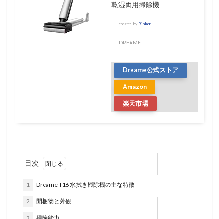
乾湿両用掃除機
created by
Rinker
DREAME
Dreame公式ストア
Amazon
楽天市場
目次
1
Dreame T16 水拭き掃除機の主な特徴
2
開梱物と外観
3
掃除能力