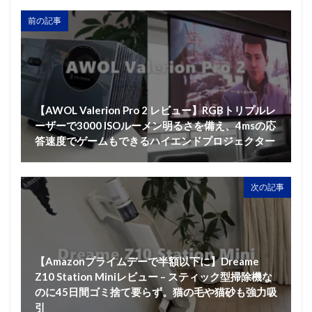
前の記事
【AWOL Valerion Pro 2 レビュー】RGBトリプルレ
ーザーで3000 ISOルーメン明るさを備え、4msの応
答速度でゲームもできるハイエンドプロジェクター
次の記事
【Amazonプライムデーで半額以下に】Dreame
Z10 Station Miniレビュー – スティック型掃除機な
のに45日間ゴミ捨て要らず。猫の毛や猫砂も強力吸
引