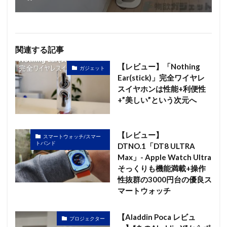
関連する記事
【レビュー】「Nothing
ガジェット
Ear(stick)」完全ワイヤレ
スイヤホンは性能+利便性
+”美しい”という次元へ
【レビュー】
スマートウォッチ/スマー
トバンド
DTNO.1「DT8 ULTRA
Max」- Apple Watch Ultra
そっくりも機能満載+操作
性抜群の3000円台の優良ス
マートウォッチ
【Aladdin Poca レビュ
プロジェクター