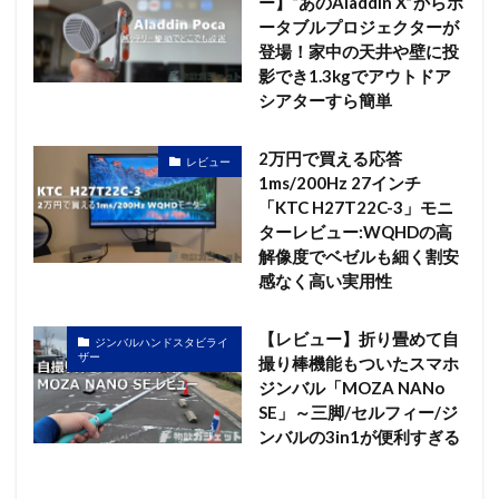
ー】“あのAladdin X”からポ
ータブルプロジェクターが
登場！家中の天井や壁に投
影でき1.3kgでアウトドア
シアターすら簡単
2万円で買える応答
レビュー
1ms/200Hz 27インチ
「KTC H27T22C-3」モニ
ターレビュー:WQHDの高
解像度でベゼルも細く割安
感なく高い実用性
【レビュー】折り畳めて自
ジンバルハンドスタビライ
ザー
撮り棒機能もついたスマホ
ジンバル「MOZA NANo
SE」～三脚/セルフィー/ジ
ンバルの3in1が便利すぎる