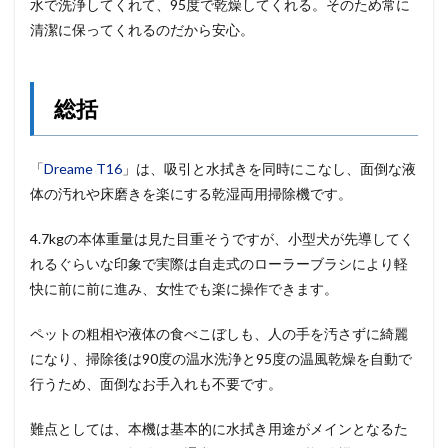
水で洗浄してくれて、95度で乾燥してくれる。そのため常に
清潔に保ってくれるのだから安心。
総括
「
Dreame T16
」は、吸引と水拭きを同時にこなし、面倒な液
体の汚れや床磨きを楽にする乾湿両用掃除機です。
4.7kgの本体重量は見た目重そうですが、小型犬が先導してく
れるぐらいな印象で実際は自走式のローラーブラシにより軽
快に前に前に進み、女性でも楽に操作できます。
ペットの粗相や液体の食べこぼしも、人の手を汚さずに綺麗
になり、掃除後は90度の温水洗浄と95度の温風乾燥を自動で
行うため、面倒なお手入れも不要です。
難点としては、本機は基本的に水拭き用途がメインとなるた