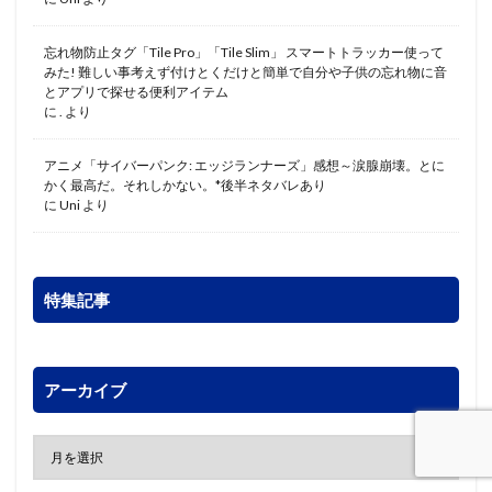
忘れ物防止タグ「Tile Pro」「Tile Slim」 スマートトラッカー使って
みた! 難しい事考えず付けとくだけと簡単で自分や子供の忘れ物に音
とアプリで探せる便利アイテム
に
.
より
アニメ「サイバーパンク: エッジランナーズ」感想～涙腺崩壊。とに
かく最高だ。それしかない。*後半ネタバレあり
に
Uni
より
特集記事
アーカイブ