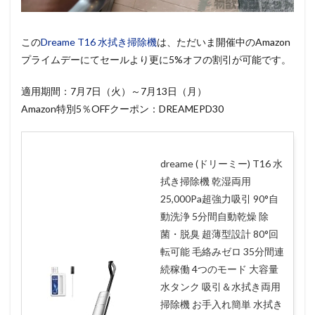
この
Dreame T16 水拭き掃除機
は、ただいま開催中のAmazon
プライムデーにてセールより更に5%オフの割引が可能です。
適用期間：7月7日（火）～7月13日（月）
Amazon特別5％OFFクーポン：DREAMEPD30
dreame (ドリーミー) T16 水
拭き掃除機 乾湿両用
25,000Pa超強力吸引 90°自
動洗浄 5分間自動乾燥 除
菌・脱臭 超薄型設計 80°回
転可能 毛絡みゼロ 35分間連
続稼働 4つのモード 大容量
水タンク 吸引＆水拭き両用
掃除機 お手入れ簡単 水拭き