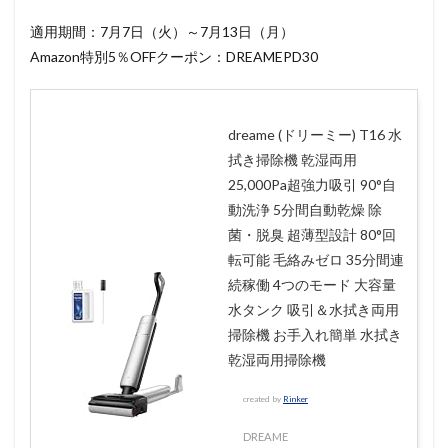
適用期間：7月7日（火）～7月13日（月）
Amazon特別5％OFFクーポン：DREAMEPD30
dreame (ドリーミー) T16 水
拭き掃除機 乾湿両用
25,000Pa超強力吸引 90°自
動洗浄 5分間自動乾燥 除
菌・脱臭 超薄型設計 80°回
転可能 毛絡みゼロ 35分間連
続稼働 4つのモード 大容量
水タンク 吸引＆水拭き両用
掃除機 お手入れ簡単 水拭き
乾湿両用掃除機
created by
Rinker
DREAME