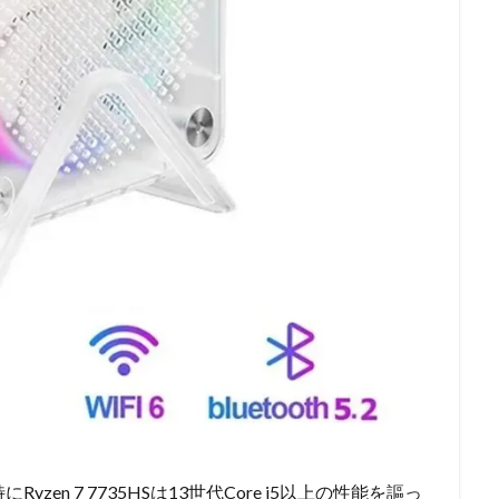
en 7 7735HSは13世代Core i5以上の性能を謳っ