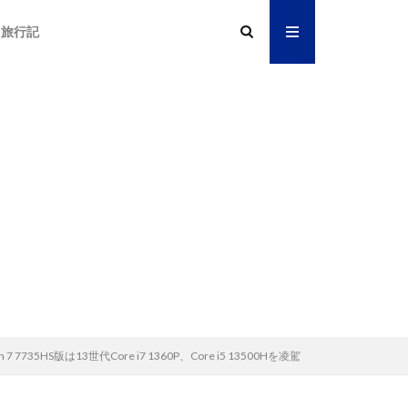
旅行記
5HS版は13世代Core i7 1360P、Core i5 13500Hを凌駕