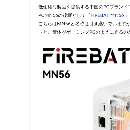
低価格な製品を提供する中国のPCブランドであ
PCMN56の後継として『
FIREBAT MN56
』
こちらはMN56と名称は引き継いでいます
ドと、筐体がゲーミングPCのように光るの