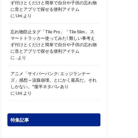
ず付けとくだけと簡単で自分や子供の忘れ物
に音とアプリで探せる便利アイテム
に
Uni
より
忘れ物防止タグ「Tile Pro」「Tile Slim」 ス
マートトラッカー使ってみた! 難しい事考え
ず付けとくだけと簡単で自分や子供の忘れ物
に音とアプリで探せる便利アイテム
に
.
より
アニメ「サイバーパンク: エッジランナー
ズ」感想～涙腺崩壊。とにかく最高だ。それ
しかない。*後半ネタバレあり
に
Uni
より
特集記事