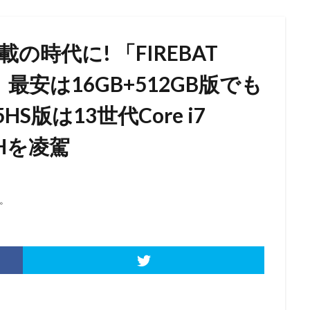
の時代に! 「FIREBAT
最安は16GB+512GB版でも
5HS版は13世代Core i7
00Hを凌駕
。