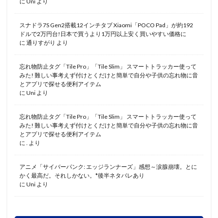
に
Uni
より
スナドラ7S Gen2搭載12インチタブ Xiaomi「POCO Pad」が約192
ドルで2万円台!日本で買うより1万円以上安く買いやすい価格に
に
通りすがり
より
忘れ物防止タグ「Tile Pro」「Tile Slim」 スマートトラッカー使って
みた! 難しい事考えず付けとくだけと簡単で自分や子供の忘れ物に音
とアプリで探せる便利アイテム
に
Uni
より
忘れ物防止タグ「Tile Pro」「Tile Slim」 スマートトラッカー使って
みた! 難しい事考えず付けとくだけと簡単で自分や子供の忘れ物に音
とアプリで探せる便利アイテム
に
.
より
アニメ「サイバーパンク: エッジランナーズ」感想～涙腺崩壊。とに
かく最高だ。それしかない。*後半ネタバレあり
に
Uni
より