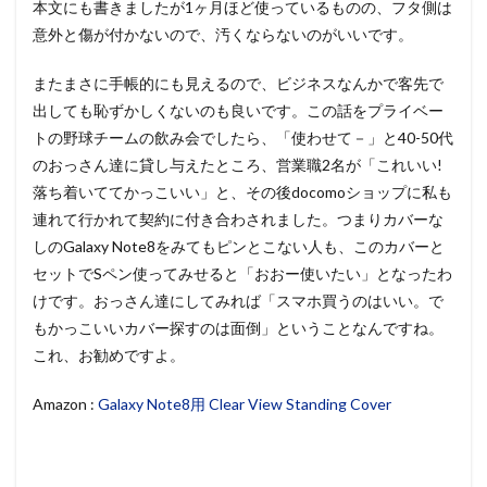
本文にも書きましたが1ヶ月ほど使っているものの、フタ側は
意外と傷が付かないので、汚くならないのがいいです。
またまさに手帳的にも見えるので、ビジネスなんかで客先で
出しても恥ずかしくないのも良いです。この話をプライベー
トの野球チームの飲み会でしたら、「使わせて－」と40-50代
のおっさん達に貸し与えたところ、営業職2名が「これいい!
落ち着いててかっこいい」と、その後docomoショップに私も
連れて行かれて契約に付き合わされました。つまりカバーな
しのGalaxy Note8をみてもピンとこない人も、このカバーと
セットでSペン使ってみせると「おおー使いたい」となったわ
けです。おっさん達にしてみれば「スマホ買うのはいい。で
もかっこいいカバー探すのは面倒」ということなんですね。
これ、お勧めですよ。
Amazon :
Galaxy Note8用 Clear View Standing Cover