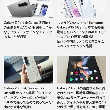
Galaxy Z Fold 6/Galaxy Z Flip 6
ちょうどいいスマホ「Samsung
の画像をサムソンがお漏らし!? か
Galaxy A35 5G」- 日本でも発売
なりフラットデザインなモデルで
期待したい 6.6インチAMOLEDデ
あることが判明
ィスプレイ/画面内指紋認
証/50MP3眼カメラなどそこそこ
スペックでサムソン品質
Galaxy Z Fold4/Galaxy S22
Galaxy Z Fold4の画面フィルム剥
Ultra用 サムソン純正「シリコン
がれたので、即時修理可能なドコ
グリップカバー」の○ピー品が
モGalaxyリペアコーナーへ行って
SHEINで売ってるので買ってみた!
みた。フィルム張り替え無料で10
凄いが複雑な気持ちに
分程度で張り替え完了。但し問題