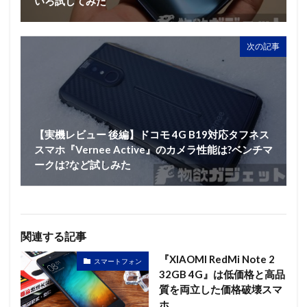
いろ試してみた
次の記事
【実機レビュー 後編】ドコモ 4G B19対応タフネス
スマホ『Vernee Active』のカメラ性能は?ベンチマ
ークは?など試しみた
関連する記事
『XIAOMI RedMi Note 2
スマートフォン
32GB 4G』は低価格と高品
質を両立した価格破壊スマ
ホ