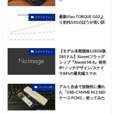
最新のau TORQUE G02よ
スマートフォン
り初代G01のほうが良い訳
【モデル末期価格128GB版
スマートフォン
385ドル】Xiaomiフラッグ
シップ『Xiaomi Mi 8』発売
中!ノッチデザイン/スナド
ラ845の最先端スマホ
アルミ合金で放熱性に優れ
パソコン/PC
た「USB-C NVME M.2 SSD
ケース PCM2」使ってみた