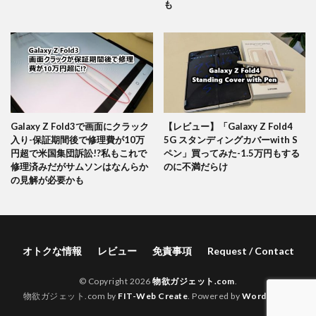
も
Galaxy Z Fold3で画面にクラック
【レビュー】「Galaxy Z Fold4
入り-保証期間後で修理費が10万
5G スタンディングカバーwith S
円超で米国集団訴訟!?私もこれで
ペン」買ってみた-1.5万円もする
修理済みだがサムソンはなんらか
のに不満だらけ
の見解が必要かも
オトクな情報
レビュー
免責事項
Request / Contact
© Copyright 2026
物欲ガジェット.com
.
物欲ガジェット.com by
FIT-Web Create
. Powered by
WordPress
.