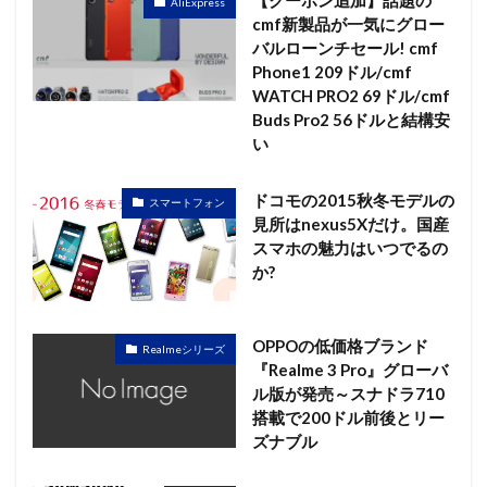
AliExpress
cmf新製品が一気にグロー
バルローンチセール! cmf
Phone1 209ドル/cmf
WATCH PRO2 69ドル/cmf
Buds Pro2 56ドルと結構安
い
ドコモの2015秋冬モデルの
スマートフォン
見所はnexus5Xだけ。国産
スマホの魅力はいつでるの
か?
OPPOの低価格ブランド
Realmeシリーズ
『Realme 3 Pro』グローバ
ル版が発売～スナドラ710
搭載で200ドル前後とリー
ズナブル