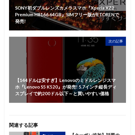
SONY初ダブルレンズカメラスマホ『Xperia XZ2
Premium H8166 64GB』SIMフリー版がETORENで
発売!
次の記事
【144ドルは安すぎ】Lenovoのミドルレンジスマ
ホ『Lenovo S5 K520』が発売! 5.7インチ縦長ディ
スプレイで約200ドル以下～と買いやすい価格
関連する記事
【クーポン追加】話題の