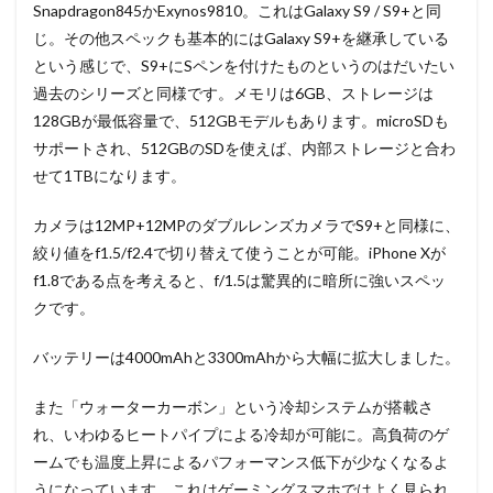
Snapdragon845かExynos9810。これはGalaxy S9 / S9+と同
じ。その他スペックも基本的にはGalaxy S9+を継承している
という感じで、S9+にSペンを付けたものというのはだいたい
過去のシリーズと同様です。メモリは6GB、ストレージは
128GBが最低容量で、512GBモデルもあります。microSDも
サポートされ、512GBのSDを使えば、内部ストレージと合わ
せて1TBになります。
カメラは12MP+12MPのダブルレンズカメラでS9+と同様に、
絞り値をf1.5/f2.4で切り替えて使うことが可能。iPhone Xが
f1.8である点を考えると、f/1.5は驚異的に暗所に強いスペッ
クです。
バッテリーは4000mAhと3300mAhから大幅に拡大しました。
また「ウォーターカーボン」という冷却システムが搭載さ
れ、いわゆるヒートパイプによる冷却が可能に。高負荷のゲ
ームでも温度上昇によるパフォーマンス低下が少なくなるよ
うになっています。これはゲーミングスマホではよく見られ