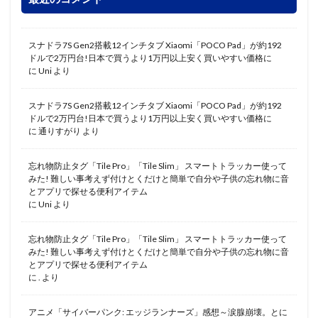
スナドラ7S Gen2搭載12インチタブ Xiaomi「POCO Pad」が約192
ドルで2万円台!日本で買うより1万円以上安く買いやすい価格に
に
Uni
より
スナドラ7S Gen2搭載12インチタブ Xiaomi「POCO Pad」が約192
ドルで2万円台!日本で買うより1万円以上安く買いやすい価格に
に
通りすがり
より
忘れ物防止タグ「Tile Pro」「Tile Slim」 スマートトラッカー使って
みた! 難しい事考えず付けとくだけと簡単で自分や子供の忘れ物に音
とアプリで探せる便利アイテム
に
Uni
より
忘れ物防止タグ「Tile Pro」「Tile Slim」 スマートトラッカー使って
みた! 難しい事考えず付けとくだけと簡単で自分や子供の忘れ物に音
とアプリで探せる便利アイテム
に
.
より
アニメ「サイバーパンク: エッジランナーズ」感想～涙腺崩壊。とに