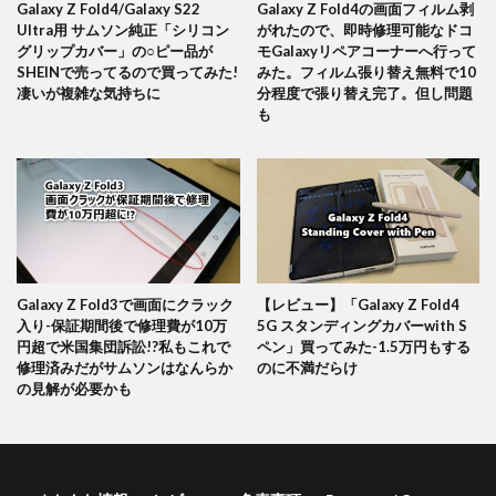
Galaxy Z Fold4/Galaxy S22
Galaxy Z Fold4の画面フィルム剥
Ultra用 サムソン純正「シリコン
がれたので、即時修理可能なドコ
グリップカバー」の○ピー品が
モGalaxyリペアコーナーへ行って
SHEINで売ってるので買ってみた!
みた。フィルム張り替え無料で10
凄いが複雑な気持ちに
分程度で張り替え完了。但し問題
も
Galaxy Z Fold3で画面にクラック
【レビュー】「Galaxy Z Fold4
入り-保証期間後で修理費が10万
5G スタンディングカバーwith S
円超で米国集団訴訟!?私もこれで
ペン」買ってみた-1.5万円もする
修理済みだがサムソンはなんらか
のに不満だらけ
の見解が必要かも