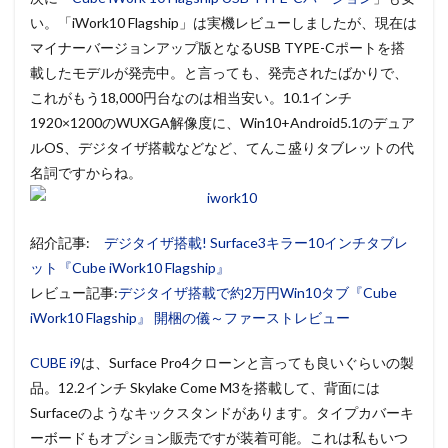
い。「iWork10 Flagship」は実機レビューしましたが、現在は
マイナーバージョンアップ版となるUSB TYPE-Cポートを搭
載したモデルが発売中。と言っても、発売されたばかりで、
これがもう18,000円台なのは相当安い。10.1インチ
1920×1200のWUXGA解像度に、Win10+Android5.1のデュア
ルOS、デジタイザ搭載などなど、てんこ盛りタブレットの代
名詞ですからね。
紹介記事:
デジタイザ搭載! Surface3キラー10インチタブレ
ット『Cube iWork10 Flagship』
レビュー記事:
デジタイザ搭載で約2万円Win10タブ『Cube
iWork10 Flagship』 開梱の儀～ファーストレビュー
CUBE i9
は、Surface Pro4クローンと言っても良いぐらいの製
品。12.2インチ Skylake Come M3を搭載して、背面には
Surfaceのようなキックスタンドがあります。タイプカバーキ
ーボードもオプション販売ですが装着可能。これは私もいつ