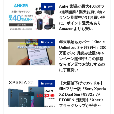
Anker製品が最大40%オフ
楽天
+送料無料! 楽天お買い物マ
ラソン期間中だけお買い得
に。ポイント還元もあり
Amazonよりも安い
年末年始もカバー「Kindle
Kindle
Unlimited 3ヶ月99円」200
万冊が3ヶ月読み放題!キャ
ンペーン開催中! この価格
ならダメ元でお試しするの
に丁度良い
【大幅値下げで399ドル】
Etoren
SIMフリー版『Sony Xperia
XZ Dual Sim F8332』が
ETORENで販売中! Xperia
フラッグシップが発売～