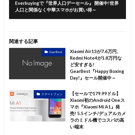
Everbuyingで『世界人口デーセール』 開催中!世界
人口と関係なく中華スマホがお買い得～
関連する記事
Xiaomi Air13が7.6万円、
GearBest
Redmi Note4が1.8万円な
ど安すぎる!
GearBest『Happy Boxing
Day!』セール開催中～
【セールで179.99ドル】
スマートフォン
Xiaomi初のAndroid Oneス
マホ『Xiaomi Mi A1』発
売! 5.5インチ/デュアルカメ
ラのミドル機でコスパの高
い端末