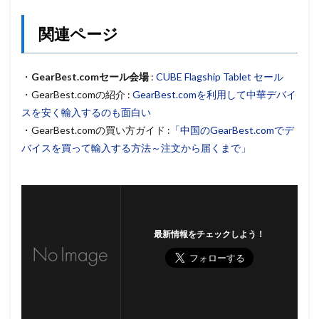
関連ページ
・
GearBest.comセール会場
:
CUBE Flagship Tablet セール
・GearBest.comの紹介 :
GearBest.comを利用して中華デバイ
スを安く輸入するのも面白い
・GearBest.comの買い方ガイド :
「中国のGearBest.comでデ
バイスを買って輸入する方法～注文から届くまで」
最新情報をチェックしよう！