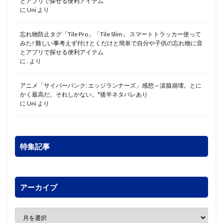
とアプリで探せる便利アイテム
に
Uni
より
忘れ物防止タグ「Tile Pro」「Tile Slim」 スマートトラッカー使って
みた! 難しい事考えず付けとくだけと簡単で自分や子供の忘れ物に音
とアプリで探せる便利アイテム
に
.
より
アニメ「サイバーパンク: エッジランナーズ」感想～涙腺崩壊。とに
かく最高だ。それしかない。*後半ネタバレあり
に
Uni
より
特集記事
アーカイブ