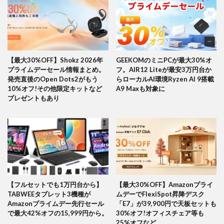
【最大30%OFF】Shokz 2026年
GEEKOMのミニPCが最大30%オ
プライムデーセール情報まとめ。
フ。AIR12 Liteが最安3万円台か
発売直後のOpen Dots2がもう
らローカルAI環境Ryzen AI 9搭載
10%オフ!その他限定キットなど
A9 Maxも対象に
プレゼントもあり
【フルセットでも1万円台から】
【最大30%OFF】Amazonプライ
TABWEEタブレット3機種が
ムデーでFlexiSpot昇降デスク
Amazonプライムデー先行セール
「E7」が39,900円で天板セットも
で最大42%オフの15,999円から。
30%オフ!オフィスチェア等も
25%オフなど