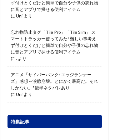
ず付けとくだけと簡単で自分や子供の忘れ物
に音とアプリで探せる便利アイテム
に
Uni
より
忘れ物防止タグ「Tile Pro」「Tile Slim」 ス
マートトラッカー使ってみた! 難しい事考え
ず付けとくだけと簡単で自分や子供の忘れ物
に音とアプリで探せる便利アイテム
に
.
より
アニメ「サイバーパンク: エッジランナー
ズ」感想～涙腺崩壊。とにかく最高だ。それ
しかない。*後半ネタバレあり
に
Uni
より
特集記事