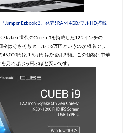
per Ezbook 2』発売! RAM 4GB/フルHD搭載
Skylake世代のCore m3を搭載した12.2インチの
のi9の価格はそもそもセールで6万円というのが相場でし
約45,000円)と1.5万円もの値引き額。この価格は中華
クを見ればぶっ飛ぶほど安いです。