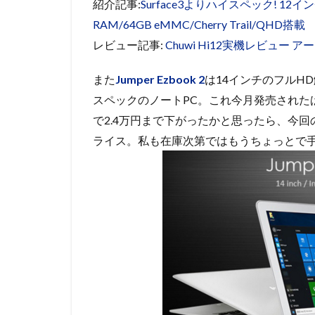
紹介記事:
Surface3よりハイスペック! 12イン
RAM/64GB eMMC/Cherry Trail/QHD搭載
レビュー記事:
Chuwi Hi12実機レビュー ア
また
Jumper Ezbook 2
は14インチのフルHD
スペックのノートPC。これ今月発売された
で2.4万円まで下がったかと思ったら、今回のセ
ライス。私も在庫次第ではもうちょっとで