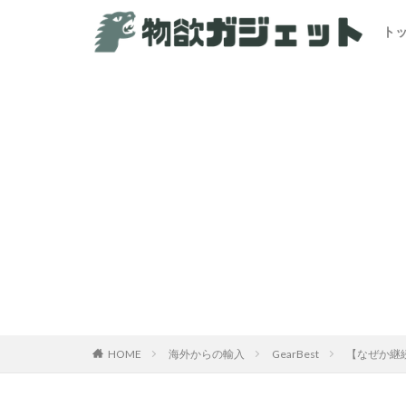
ト
HOME
海外からの輸入
GearBest
【なぜか継続