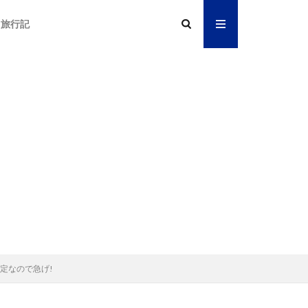
旅行記
量限定なので急げ!