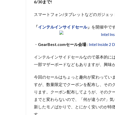
6/30まで!
スマートフォン/タブレットなどのガジェッ
「
インテルインサイドセール
」
を開催中で
・
GearBest.comセール会場
:
Intel Inside 
インテルインサイドセールなので基本的には
一部マザーボードなどもありますが、興味
今回のセールはちょっと趣向が変わっていまして、下
すが、数量限定でクーポンを配布し、その
ります。クーポン配布してようが、そのク
までと変わらないので、「何が違うの?」気
新したモノばかりで、とにかく安いのが特徴
す。