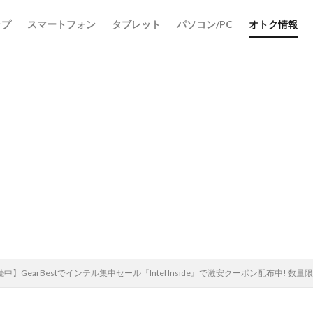
ップ
スマートフォン
タブレット
パソコン/PC
オトク情報
中】GearBestでインテル集中セール『Intel Inside』で激安クーポン配布中! 数