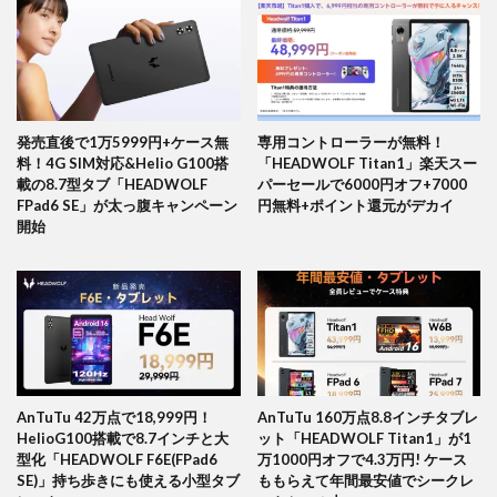
発売直後で1万5999円+ケース無
専用コントローラーが無料！
料！4G SIM対応&Helio G100搭
「HEADWOLF Titan1」楽天スー
載の8.7型タブ「HEADWOLF
パーセールで6000円オフ+7000
FPad6 SE」が太っ腹キャンペーン
円無料+ポイント還元がデカイ
開始
AnTuTu 42万点で18,999円！
AnTuTu 160万点8.8インチタブレ
HelioG100搭載で8.7インチと大
ット「HEADWOLF Titan1」が1
型化「HEADWOLF F6E(FPad6
万1000円オフで4.3万円! ケース
SE)」持ち歩きにも使える小型タブ
ももらえて年間最安値でシークレ