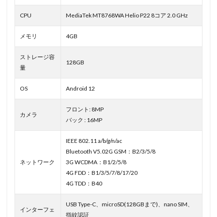
CPU
MediaTek MT8768WA Helio P22 8コア 2.0 GHz
メモリ
4GB
ストレージ容
128GB
量
OS
Android 12
フロント: 8MP
カメラ
バック : 16MP
IEEE 802.11 a/b/g/n/ac
Bluetooth V5.02G GSM：B2/3/5/8
ネットワーク
3G WCDMA：B1/2/5/8
4G FDD：B1/3/5/7/8/17/20
4G TDD：B40
USB Type-C、microSD(128GBまで)、nano SIM、
インターフェ
指紋認証