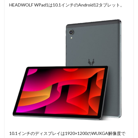
HEADWOLF WPad1は10.1インチのAndroid12タブレット。
10.1インチのディスプレイは1920×1200のWUXGA解像度で