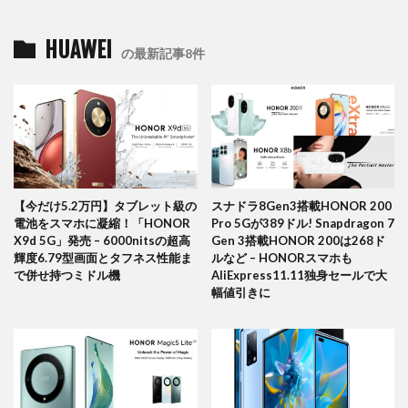
HUAWEI
の最新記事8件
【今だけ5.2万円】タブレット級の
スナドラ8Gen3搭載HONOR 200
電池をスマホに凝縮！「HONOR
Pro 5Gが389ドル! Snapdragon 7
X9d 5G」発売 – 6000nitsの超高
Gen 3搭載HONOR 200は268ド
輝度6.79型画面とタフネス性能ま
ルなど – HONORスマホも
で併せ持つミドル機
AliExpress11.11独身セールで大
幅値引きに