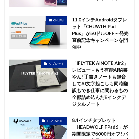
11.0インチAndroidタブレ
CHUWI
ット「CHUWI HiPad
Plus」が50ドルOFF～発売
直前記念キャンペーンを開
催中
「iFLYTEK AINOTE Air2」
タブレット
レビュー – もう有能AI秘書
やん! 手書きノートも録音
してAI文字起こしも同時翻
訳もでき仕事に関わるもの
全部詰め込んだEインクデ
ジタルノート
8.4インチタブレット
HEADWOLF
「HEADWOLF FPad6」が
期間限定で6000円オフ! バ