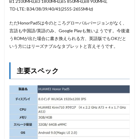
B1 2100MHz,B3 1800MHz,B5 850MHz,B8 900MHz,
TD-LTE: B34/38/39/40/41(2555-2655MHz)
ただHonorPad5は今のところグローバルバージョンがなく、
言語も中国語/英語のみ、Google Playも無いようです。今後違
うROMが出た場合に書き換えられる方、英語版でもOKだと
いう方にはリーズナブルなタブレットと言えそうです。
主要スペック