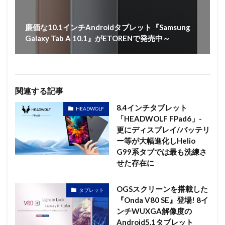
廉価な10.1インチAndroidタブレット『Samsung
Galaxy Tab A 10.1』がETORENで発売中～
関連する記事
8.4インチタブレット
HEADWOLF
「HEADWOLF FPad6」-
更にディスプレイ/バッテリ
ー等が大幅進化しHelio
G99系タブでは最も洗練さ
せた存在に
OGSスクリーンを搭載した
タブレット
『Onda V80 SE』登場! 8イ
ンチWUXGA解像度の
Android5.1タブレット