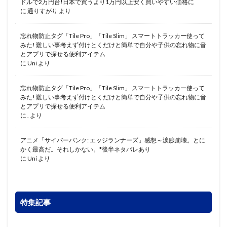
ドルで2万円台!日本で買うより1万円以上安く買いやすい価格に
に
通りすがり
より
忘れ物防止タグ「Tile Pro」「Tile Slim」 スマートトラッカー使って
みた! 難しい事考えず付けとくだけと簡単で自分や子供の忘れ物に音
とアプリで探せる便利アイテム
に
Uni
より
忘れ物防止タグ「Tile Pro」「Tile Slim」 スマートトラッカー使って
みた! 難しい事考えず付けとくだけと簡単で自分や子供の忘れ物に音
とアプリで探せる便利アイテム
に
.
より
アニメ「サイバーパンク: エッジランナーズ」感想～涙腺崩壊。とに
かく最高だ。それしかない。*後半ネタバレあり
に
Uni
より
特集記事