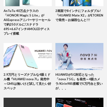
AnTuTu 40万点クラスの
2画面で8インチにフォルダブル!
「HONOR Magic 5 Lite」が
「HUAWEI Mate X2」がETOREN
AliExpressアニバーサリーセール
で発売～お値段なんと!!!
で約250ドルに!スナドラ
695+6.67インチAMOLEDディス
プレイ搭載
2.9万円とリーズナブルな4眼ミド
HUAWEIが5G対応となった
ル機『HUAWEI nova 7i』発売中
「nova 7 5G」を発売～4眼カメ
～GMSは無いけど試して見たい好
ラ/Kirin985搭載で5万円台と安い
スペック
が、、、