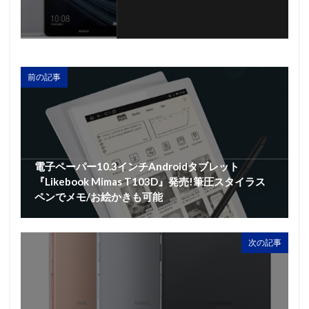
前の記事
電子ペーパー10.3インチAndroidタブレット
『Likebook Mimas T103D』発売!筆圧スタイラス
ペンでメモ/お絵かきも可能
次の記事