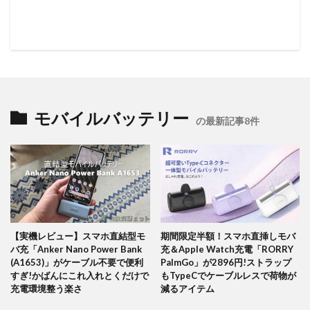
モバイルバッテリー
の最新記事8件
【実機レビュー】スマホ直結型モ
期間限定半額！スマホ直挿しモバ
バ充「Anker Nano Power Bank
充＆Apple Watch充電「RORRY
(A1653)」がケーブル不要で便利
PalmGo」が2896円!ストラップ
すぎ!かばんにこれ入れとくだけで
もTypeCでケーブルレスで荷物が
充電環境整う楽さ
減るアイテム