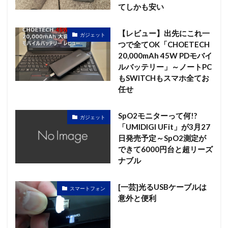
てしかも安い
【レビュー】出先にこれ一
ガジェット
つで全てOK「CHOETECH
20,000mAh 45W PDモバイ
ルバッテリー」～ノートPC
もSWITCHもスマホ全てお
任せ
SpO2モニターって何!?
ガジェット
「UMIDIGI UFit」が3月27
日発売予定～SpO2測定が
できて6000円台と超リーズ
ナブル
[一芸]光るUSBケーブルは
スマートフォン
意外と便利