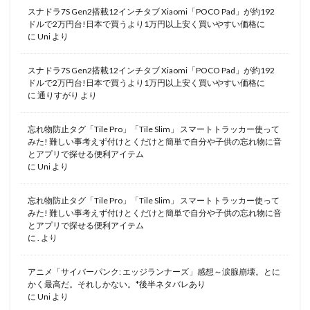
スナドラ7S Gen2搭載12インチタブ Xiaomi「POCO Pad」が約192
ドルで2万円台!日本で買うより1万円以上安く買いやすい価格に
に
Uni
より
スナドラ7S Gen2搭載12インチタブ Xiaomi「POCO Pad」が約192
ドルで2万円台!日本で買うより1万円以上安く買いやすい価格に
に
通りすがり
より
忘れ物防止タグ「Tile Pro」「Tile Slim」 スマートトラッカー使って
みた! 難しい事考えず付けとくだけと簡単で自分や子供の忘れ物に音
とアプリで探せる便利アイテム
に
Uni
より
忘れ物防止タグ「Tile Pro」「Tile Slim」 スマートトラッカー使って
みた! 難しい事考えず付けとくだけと簡単で自分や子供の忘れ物に音
とアプリで探せる便利アイテム
に
.
より
アニメ「サイバーパンク: エッジランナーズ」感想～涙腺崩壊。とに
かく最高だ。それしかない。*後半ネタバレあり
に
Uni
より