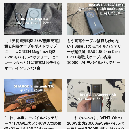
【世界初発売Qi2 25W無線充電】
もう充電ケーブルは持ち歩かな
頑丈内蔵ケーブルがストラップ
い！Baseusのモバイルバッテリ
に！「UGREEN MagFlow Qi2
ーが超快適 -BASEUS EnerCore
25W モバイルバッテリー」はコ
CR11 巻取式ケーブル内蔵
レ一つもっとけば充電はお任せな
10000mAhモバイルバッテリー
オールインワンな1台
“これ、本当にモバイルバッテリ
「これでいいのよ」VENTIONの
ー？”170W出力と140W入力の驚
100W出力20000mAhモバイルバ
愕パワー「SHARGE Shargeek
ッテリーが3700円で私にはぴった