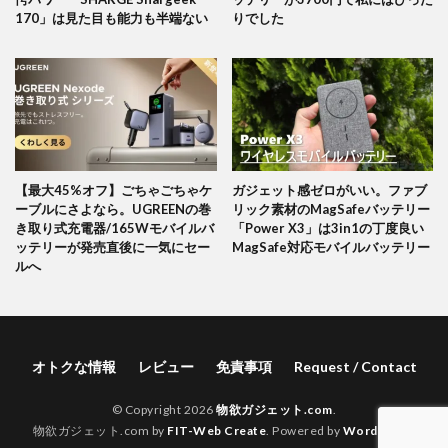
170」は見た目も能力も半端ない
りでした
【最大45%オフ】ごちゃごちゃケ
ガジェット感ゼロがいい。ファブ
ーブルにさよなら。UGREENの巻
リック素材のMagSafeバッテリー
き取り式充電器/165Wモバイルバ
「Power X3」は3in1の丁度良い
ッテリーが発売直後に一気にセー
MagSafe対応モバイルバッテリー
ルへ
オトクな情報
レビュー
免責事項
Request / Contact
© Copyright 2026
物欲ガジェット.com
.
物欲ガジェット.com by
FIT-Web Create
. Powered by
WordPress
.