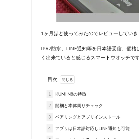
1ヶ月ほど使ってみたのでレビューしていき
IP67防水、LINE通知等を日本語受信、価
く出来ていると感じるスマートウオッチで
目次
1
KUMI N8の特徴
2
開梱と本体周りチェック
3
ペアリングとアプリインストール
4
アプリは日本語対応しLINE通知も可能