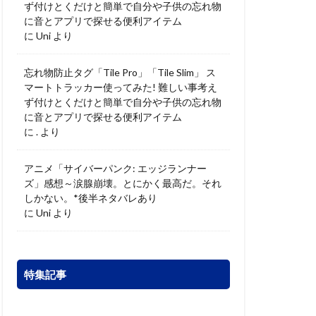
ず付けとくだけと簡単で自分や子供の忘れ物
に音とアプリで探せる便利アイテム
に
Uni
より
忘れ物防止タグ「Tile Pro」「Tile Slim」 ス
マートトラッカー使ってみた! 難しい事考え
ず付けとくだけと簡単で自分や子供の忘れ物
に音とアプリで探せる便利アイテム
に
.
より
アニメ「サイバーパンク: エッジランナー
ズ」感想～涙腺崩壊。とにかく最高だ。それ
しかない。*後半ネタバレあり
に
Uni
より
特集記事