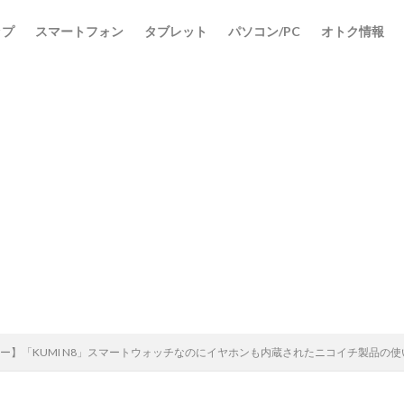
ップ
スマートフォン
タブレット
パソコン/PC
オトク情報
検索
ー】「KUMI N8」スマートウォッチなのにイヤホンも内蔵されたニコイチ製品の使