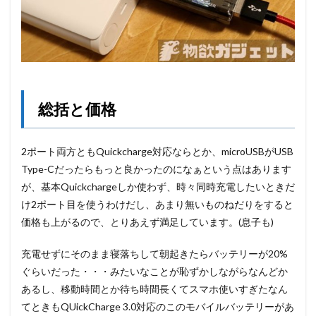
総括と価格
2ポート両方ともQuickcharge対応ならとか、microUSBがUSB
Type-Cだったらもっと良かったのになぁという点はあります
が、基本Quickchargeしか使わず、時々同時充電したいときだ
け2ポート目を使うわけだし、あまり無いものねだりをすると
価格も上がるので、とりあえず満足しています。(息子も)
充電せずにそのまま寝落ちして朝起きたらバッテリーが20%
ぐらいだった・・・みたいなことが恥ずかしながらなんどか
あるし、移動時間とか待ち時間長くてスマホ使いすぎたなん
てときもQUickCharge 3.0対応のこのモバイルバッテリーがあ