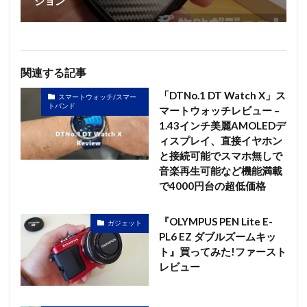
ション
関連する記事
「DTNo.1 DT Watch X」ス
スマートウォッチ/スマー
トバンド
マートウォッチレビュー –
1.43インチ美麗AMOLEDデ
ィスプレイ、直接イヤホン
と接続可能でスマホ無しで
音楽再生可能など機能満載
で4000円台の超低価格
『OLYMPUS PEN Lite E-
ガジェット
PL6 EZ ダブルズームキッ
ト』買ってみた!ファースト
レビュー