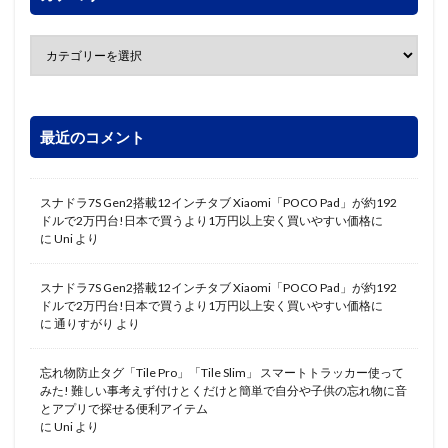
最近のコメント
スナドラ7S Gen2搭載12インチタブ Xiaomi「POCO Pad」が約192
ドルで2万円台!日本で買うより1万円以上安く買いやすい価格に
に
Uni
より
スナドラ7S Gen2搭載12インチタブ Xiaomi「POCO Pad」が約192
ドルで2万円台!日本で買うより1万円以上安く買いやすい価格に
に
通りすがり
より
忘れ物防止タグ「Tile Pro」「Tile Slim」 スマートトラッカー使って
みた! 難しい事考えず付けとくだけと簡単で自分や子供の忘れ物に音
とアプリで探せる便利アイテム
に
Uni
より