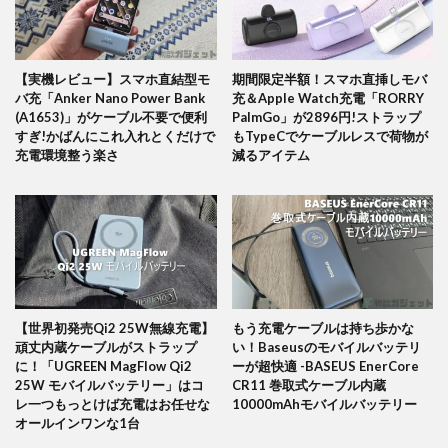
【実機レビュー】スマホ直結型モ
期間限定半額！スマホ直挿しモバ
バ充「Anker Nano Power Bank
充＆Apple Watch充電「RORRY
(A1653)」がケーブル不要で便利
PalmGo」が2896円!ストラップ
すぎ!かばんにこれ入れとくだけで
もTypeCでケーブルレスで荷物が
充電環境整う楽さ
減るアイテム
【世界初発売Qi2 25W無線充電】
もう充電ケーブルは持ち歩かな
頑丈内蔵ケーブルがストラップ
い！Baseusのモバイルバッテリ
に！「UGREEN MagFlow Qi2
ーが超快適 -BASEUS EnerCore
25W モバイルバッテリー」はコ
CR11 巻取式ケーブル内蔵
レ一つもっとけば充電はお任せな
10000mAhモバイルバッテリー
オールインワンな1台