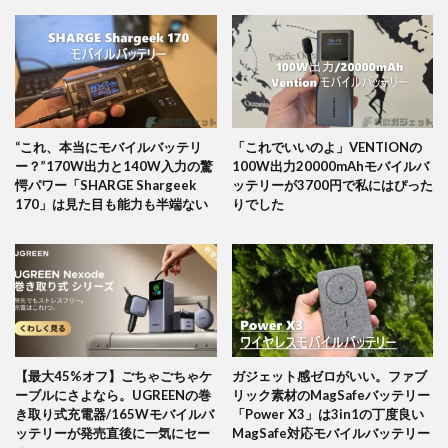
“これ、本当にモバイルバッテリ
「これでいいのよ」VENTIONの
ー？”170W出力と140W入力の驚
100W出力20000mAhモバイルバ
愕パワー「SHARGE Shargeek
ッテリーが3700円で私にはぴった
170」は見た目も能力も半端ない
りでした
【最大45%オフ】ごちゃごちゃケ
ガジェット感ゼロがいい。ファブ
ーブルにさよなら。UGREENの巻
リック素材のMagSafeバッテリー
き取り式充電器/165Wモバイルバ
「Power X3」は3in1の丁度良い
ッテリーが発売直後に一気にセー
MagSafe対応モバイルバッテリー