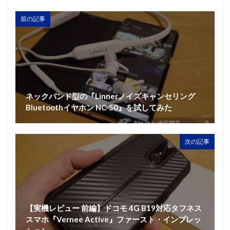
前の記事
ネックバンド型の『Linnerノイズキャンセリング
Bluetoothイヤホン NC-50』を試してみた
次の記事
【実機レビュー 前編】ドコモ 4G B19対応タフネス
スマホ『Vernee Active』ファースト・インプレッ