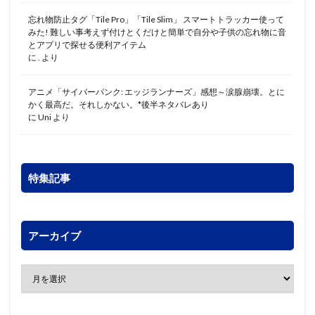
忘れ物防止タグ「Tile Pro」「Tile Slim」 スマートトラッカー使って
みた! 難しい事考えず付けとくだけと簡単で自分や子供の忘れ物に音
とアプリで探せる便利アイテム
に
.
より
アニメ「サイバーパンク: エッジランナーズ」感想～涙腺崩壊。とに
かく最高だ。それしかない。*後半ネタバレあり
に
Uni
より
特集記事
アーカイブ