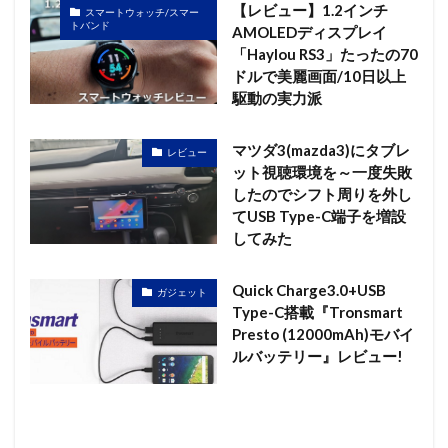
【レビュー】1.2インチ
スマートウォッチ/スマー
トバンド
AMOLEDディスプレイ
「Haylou RS3」たったの70
ドルで美麗画面/10日以上
駆動の実力派
マツダ3(mazda3)にタブレ
レビュー
ット視聴環境を～一度失敗
したのでシフト周りを外し
てUSB Type-C端子を増設
してみた
Quick Charge3.0+USB
ガジェット
Type-C搭載『Tronsmart
Presto (12000mAh)モバイ
ルバッテリー』レビュー!