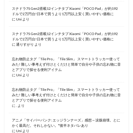
スナドラ7S Gen2搭載12インチタブ Xiaomi「POCO Pad」が約192
ドルで2万円台!日本で買うより1万円以上安く買いやすい価格に
に
Uni
より
スナドラ7S Gen2搭載12インチタブ Xiaomi「POCO Pad」が約192
ドルで2万円台!日本で買うより1万円以上安く買いやすい価格に
に
通りすがり
より
忘れ物防止タグ「Tile Pro」「Tile Slim」 スマートトラッカー使って
みた! 難しい事考えず付けとくだけと簡単で自分や子供の忘れ物に音
とアプリで探せる便利アイテム
に
Uni
より
忘れ物防止タグ「Tile Pro」「Tile Slim」 スマートトラッカー使って
みた! 難しい事考えず付けとくだけと簡単で自分や子供の忘れ物に音
とアプリで探せる便利アイテム
に
.
より
アニメ「サイバーパンク: エッジランナーズ」感想～涙腺崩壊。とに
かく最高だ。それしかない。*後半ネタバレあり
に
Uni
より