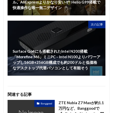
ル。AliExpressよりかなり安いぞ! Helio G99搭載で
快適操作な唯一無二デザイン
次の記事
Surface Go4にも搭載されたIntel N200搭載
「Morefine M6」ミニPC – Intel N100よりパワーア
ップし16GB+256GB構成でも約200ドルと低価格
なデスクトップ代替パソコンとして有能そう
関連する記事
ZTE Nubia Z7 Maxが約1.1
Banggood
万円など、Banggoodで