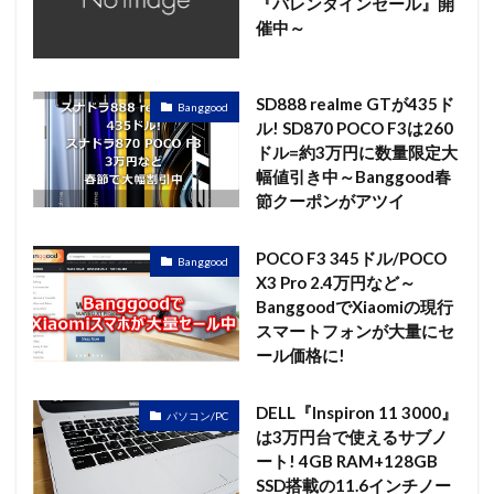
『バレンタインセール』開
催中～
SD888 realme GTが435ド
Banggood
ル! SD870 POCO F3は260
ドル=約3万円に数量限定大
幅値引き中～Banggood春
節クーポンがアツイ
POCO F3 345ドル/POCO
Banggood
X3 Pro 2.4万円など～
BanggoodでXiaomiの現行
スマートフォンが大量にセ
ール価格に!
DELL『Inspiron 11 3000』
パソコン/PC
は3万円台で使えるサブノ
ート! 4GB RAM+128GB
SSD搭載の11.6インチノー