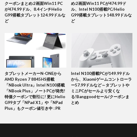
クーポンまとめ:2画面Win11 PC
め:2画面Win11 PCが474.99ド
が474.99ドル、8.4インチHelio
ル、Intel N100搭載PC/Helio
G99搭載タブレット124.99ドルな
G99搭載タブレット148.99ドルな
ど
ど
タブレットメーカーN-ONEから
Intel N100搭載PCが149.99ドル
AMD Ryzen 7 8845HS搭載
から、Xiaomiゲームコントローラ
「NBook Ultra」Intel N100搭載
ー57.99ドルなど～タブレットや
「NBook Plus」ノートPCが発売!
ミニPCがセールより安くな
特価クーポンで割引に! 更にHelio
る!Banggoodセール/クーポンま
G99タブ「NPad X1」や「NPad
とめ
Plus」もクーポン値引き中 : PR