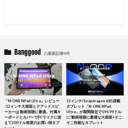
Banggood
の最新記事8件
「N-ONE NPad Ultra」レビュー
12インチ/Snapdragon 685搭載
-12インチ大画面とクアッドスピ
タブレット「N-ONE NPad
ーカーは 動画視聴に最適。付属キ
Ultra」が期間限定で194.99ドル
ーボードとカバーでPCライクに使
に!動画視聴に最適な大画面+そこ
えて200ドル程度のお買い得タブ
そこ性能なタブレット