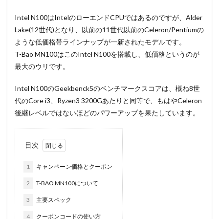
Intel N100はIntelのローエンドCPUではあるのですが、Alder
Lake(12世代)となり、以前の11世代以前のCeleron/Pentiumの
ような低価格帯ラインナップが一新されたモデルです。
T-Bao MN100はこのIntel N100を搭載し、低価格というのが
最大のウリです。
Intel N100のGeekbenck5のベンチマークスコアは、概ね8世
代のCore i3、Ryzen3 3200Gあたりと同等で、もはやCeleron
後継レベルではないほどのパワーアップを果たしています。
目次
1
キャンペーン価格とクーポン
2
T-BAO MN100について
3
主要スペック
4
クーポンコードの使い方