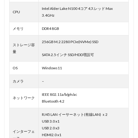
Intel Alder Lake N100 4コア 4スレッド Max
CPU
3.4GHz
メモリ
DDR4 8GB
256GB M.2 2280 PCIe(NVMe) SSD
ストレージ容
量
SATA 2.5インチ SSD/HDD増設可
OS
Windows11
カメラ
–
IEEE 802.11a/b/g/n/ac
ネットワーク
Bluetooth 4.2
RJ45 LAN イーサーネット(有線LAN) ｘ2
USB 3.0 x1
USB 2.0 x3
インターフェ
HDMI2.0 x1