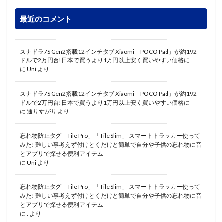
最近のコメント
スナドラ7S Gen2搭載12インチタブ Xiaomi「POCO Pad」が約192
ドルで2万円台!日本で買うより1万円以上安く買いやすい価格に
に
Uni
より
スナドラ7S Gen2搭載12インチタブ Xiaomi「POCO Pad」が約192
ドルで2万円台!日本で買うより1万円以上安く買いやすい価格に
に
通りすがり
より
忘れ物防止タグ「Tile Pro」「Tile Slim」 スマートトラッカー使って
みた! 難しい事考えず付けとくだけと簡単で自分や子供の忘れ物に音
とアプリで探せる便利アイテム
に
Uni
より
忘れ物防止タグ「Tile Pro」「Tile Slim」 スマートトラッカー使って
みた! 難しい事考えず付けとくだけと簡単で自分や子供の忘れ物に音
とアプリで探せる便利アイテム
に
.
より