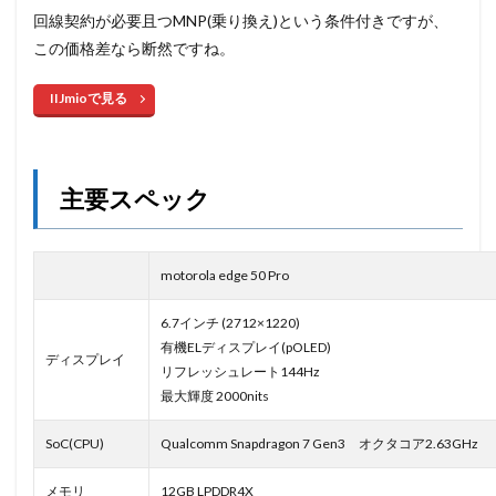
回線契約が必要且つMNP(乗り換え)という条件付きですが、
この価格差なら断然ですね。
IIJmioで見る
主要スペック
motorola edge 50 Pro
6.7インチ (2712×1220)
有機ELディスプレイ(pOLED)
ディスプレイ
リフレッシュレート144Hz
最大輝度 2000nits
SoC(CPU)
Qualcomm Snapdragon 7 Gen3 オクタコア2.63GHz
メモリ
12GB LPDDR4X