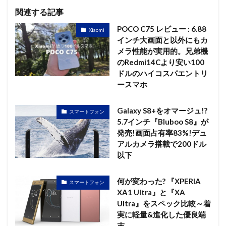
関連する記事
POCO C75 レビュー : 6.88
Xiaomi
インチ大画面と以外にもカ
メラ性能が実用的。兄弟機
のRedmi14Cより安い100
ドルのハイコスパエントリ
ースマホ
Galaxy S8+をオマージュ!?
スマートフォン
5.7インチ『Bluboo S8』が
発売!画面占有率83%!デュ
アルカメラ搭載で200ドル
以下
何が変わった? 『XPERIA
スマートフォン
XA1 Ultra』と『XA
Ultra』をスペック比較～着
実に軽量&進化した優良端
末