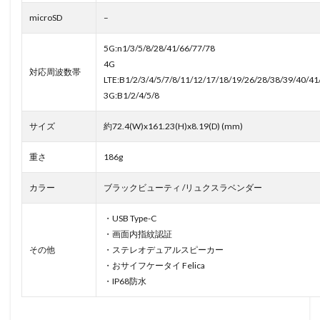
microSD
–
5G:n1/3/5/8/28/41/66/77/78
4G
対応周波数帯
LTE:B1/2/3/4/5/7/8/11/12/17/18/19/26/28/38/39/40/41
3G:B1/2/4/5/8
サイズ
約72.4(W)x161.23(H)x8.19(D) (mm)
重さ
186g
カラー
ブラックビューティ /リュクスラベンダー
・USB Type-C
・画面内指紋認証
その他
・ステレオデュアルスピーカー
・おサイフケータイ Felica
・IP68防水