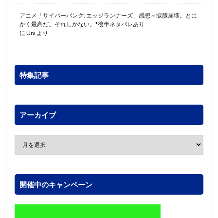
アニメ「サイバーパンク: エッジランナーズ」感想～涙腺崩壊。とに
かく最高だ。それしかない。*後半ネタバレあり
に
Uni
より
特集記事
アーカイブ
開催中のキャンペーン