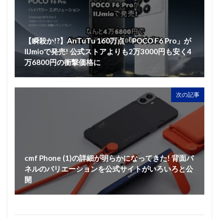
【瞬殺か!?】AnTuTu 160万点「POCO F6 Pro」が
IIJmioで発売! 公式ストアよりも2万3000円も安く4
万6800円の衝撃価格に
次の記事
cmf Phone (1)の詳細が明らかになってきた! 背面パ
ネルのバリエーションを公式サイトがいろいろと公
開