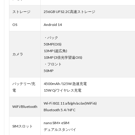
ストレージ
256GB UFS2.2C高速ストレージ
OS
Android 14
・バック
50MP(OIS)
13MP (超広角)
カメラ
10MP (3倍光学望遠OIS)
・フロント
50MP
バッテリー/充
4500mAh /125W 急速充電
電
15W Qiワイヤレス充電
Wi-Fi 802.11 a/b/g/n/ac/ax(WiFi6)
WiFi/Bluetooth
Bluetooth 5.4 / NFC
nano SIM+ eSIM
SIMスロット
デュアルスタンバイ