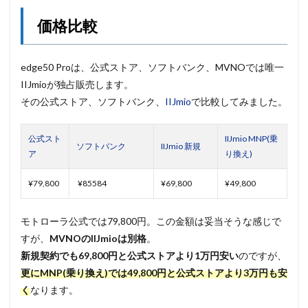
価格比較
edge50 Proは、公式ストア、ソフトバンク、MVNOでは唯一
IIJmioが独占販売します。
その公式ストア、ソフトバンク、
IIJmio
で比較してみました。
公式スト
IIJmio MNP(乗
ソフトバンク
IIJmio 新規
ア
り換え)
¥79,800
¥85584
¥69,800
¥49,800
モトローラ公式では79,800円。この金額は妥当そうな感じで
すが、
MVNOのIIJmioは別格
。
新規契約でも
69,800円と公式ストアより1万円安い
のですが、
更にMNP(乗り換え)では49,800円と公式ストアより3万円も安
く
なります。