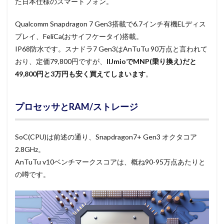
た日本仕様のスマートフォン。
Qualcomm Snapdragon 7 Gen3搭載で6.7インチ有機ELディス
プレイ、FeliCa(おサイフケータイ)搭載。
IP68防水です。スナドラ7 Gen3はAnTuTu 90万点と言われて
おり、定価79,800円ですが、
IIJmioでMNP(乗り換え)だと
49,800円と3万円も安く買えてしまいます
。
プロセッサとRAM/ストレージ
SoC(CPU)は前述の通り、Snapdragon7+ Gen3 オクタコア
2.8GHz。
AnTuTu v10ベンチマークスコアは、概ね90-95万点あたりと
の噂です。