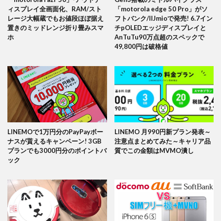
ィスプレイ全画面化、RAM/スト
「motorola edge 50 Pro」がソ
レージ大幅蔵でもお値段ほぼ据え
フトバンク/IIJmioで発売! 6.7イン
置きのミッドレンジ折り畳みスマ
チpOLEDエッジディスプレイと
ホ
AnTuTu90万点超のスペックで
49,800円は破格値
LINEMOで1万円分のPayPayボー
LINEMO 月990円新プラン発表～
ナスが貰えるキャンペーン! 3GB
注意点まとめてみた～キャリア品
プランでも3000円分のポイントバ
質でこの金額はMVMO潰し
ック