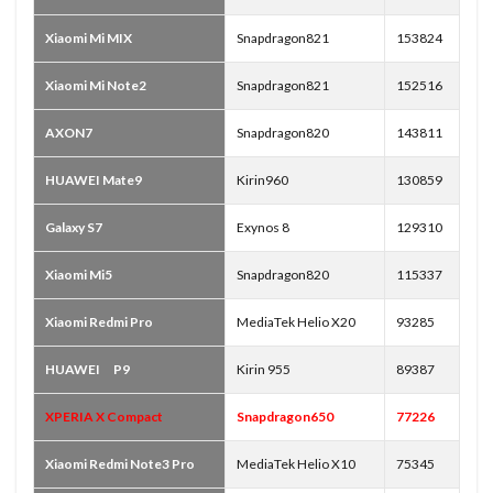
Xiaomi Mi MIX
Snapdragon821
153824
Xiaomi Mi Note2
Snapdragon821
152516
AXON7
Snapdragon820
143811
HUAWEI Mate9
Kirin960
130859
Galaxy S7
Exynos 8
129310
Xiaomi Mi5
Snapdragon820
115337
Xiaomi Redmi Pro
MediaTek Helio X20
93285
HUAWEI P9
Kirin 955
89387
XPERIA X Compact
Snapdragon650
77226
Xiaomi Redmi Note3 Pro
MediaTek Helio X10
75345