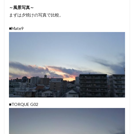
～風景写真～
まずは夕焼けの写真で比較。
■Mate9
■TORQUE G02