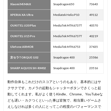
Xiaomi Mi MAX
Snapdragon650
73643
XPERIA XA Ultra
Mediatek Helio P10
49112
OUKITEL U20 Plus
MediaTek MTK6737T
40570
OUKITEL U15 Pro
MediaTek MTK6737T
40219
Ulefone ARMOR
MediaTek MTK6753
37435
京セラTORQUE G02
Snapdragon 400
25586
SHARP AQUOS SH-RM02
Snapdragon 400
23516
動作自体もこれだけのスコアというのもあり、基本的にはサ
クサクです。カメラの起動もシャッターボタンでさくっと起
動してくれます。私がよく使うKindle、Chrome、YouTubeな
ども遅い・カクつくといった事は皆無で、相当重いゲームさ
えしなければ多くの人にとってこの程度のパフォーマンスで