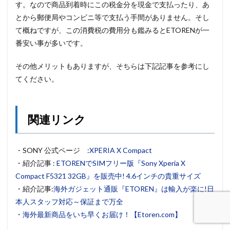
す。なので商品到着時にこの税金分を現金で支払ったり、あ
とから郵便局やコンビニ等で支払う手間がありません。そし
て概ねですが、この消費税の費用分も鑑みるとETORENが一
番安い事が多いです。
その他メリットもありますが、そちらは下記記事を参考にし
てください。
関連リンク
・SONY 公式ページ :
XPERIA X Compact
・紹介記事 :
ETORENでSIMフリー版『Sony Xperia X
Compact F5321 32GB』を販売中! 4.6インチの貴重サイズ
・紹介記事:
海外ガジェット通販『ETOREN』は輸入が楽に!日
本人スタッフ対応～保証まで万全
・
海外最新商品をいち早くお届け！【Etoren.com】