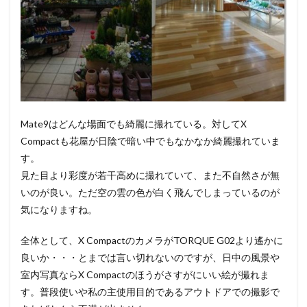
Mate9はどんな場面でも綺麗に撮れている。対してX
Compactも花屋が日陰で暗い中でもなかなか綺麗撮れていま
す。
見た目より彩度が若干高めに撮れていて、また不自然さが無
いのが良い。ただ空の雲の色が白く飛んでしまっているのが
気になりますね。
全体として、X CompactのカメラがTORQUE G02より遙かに
良いか・・・とまでは言い切れないのですが、日中の風景や
室内写真ならX Compactのほうがさすがにいい絵が撮れま
す。普段使いや私の主使用目的であるアウトドアでの撮影で