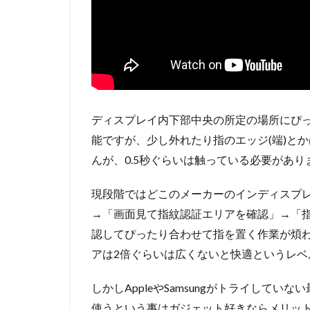
ディスプレイ内下部中央の所定の場所にぴ
能ですが、少し外れたり指のエッジ(端)と
んが、0.5秒ぐらいは触っている必要があり
現段階ではどこのメーカーのインディスプ
→「画面見て指紋認証エリアを確認」→「
認してぴったり合わせて指を置く作業が煩
アは2倍ぐらいは広くないと快適というレベ
しかしAppleやSamsungがトライして
使うという事はガジェット好きならメリッ