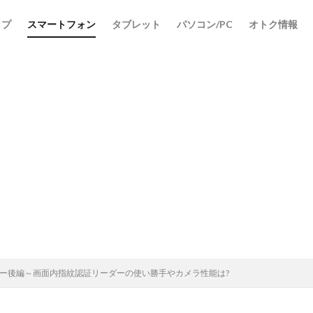
ップ
スマートフォン
タブレット
パソコン/PC
オトク情報
機レビュー後編～画面内指紋認証リーダーの使い勝手やカメラ性能は?