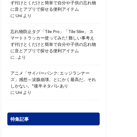
ず付けとくだけと簡単で自分や子供の忘れ物
に音とアプリで探せる便利アイテム
に
Uni
より
忘れ物防止タグ「Tile Pro」「Tile Slim」 ス
マートトラッカー使ってみた! 難しい事考え
ず付けとくだけと簡単で自分や子供の忘れ物
に音とアプリで探せる便利アイテム
に
.
より
アニメ「サイバーパンク: エッジランナー
ズ」感想～涙腺崩壊。とにかく最高だ。それ
しかない。*後半ネタバレあり
に
Uni
より
特集記事