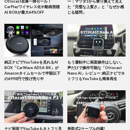
Ottocast在庫一掃セール！
ー：マツダ3から乗り換えて見え
CarPlayワイヤレス化や動画視聴
た「完璧な上質さ」と「なぜか感
AI BOXが最大64%OFF
じる疑問」
純正ナビでYouTubeを見れるAI
もう運転中に画面操作はしない。
BOX「CarWave AD5A-BK」が
声だけで操作可能な「Ottocast
Amazonタイムセールで半額以下
Nano AI」レビュー :純正ナビでネ
の6998円で投げ売り中
トフリもYouTubeも簡単再生
ナビ画面でYouTubeもネトフリ見
巻取式2ケーブル内蔵!