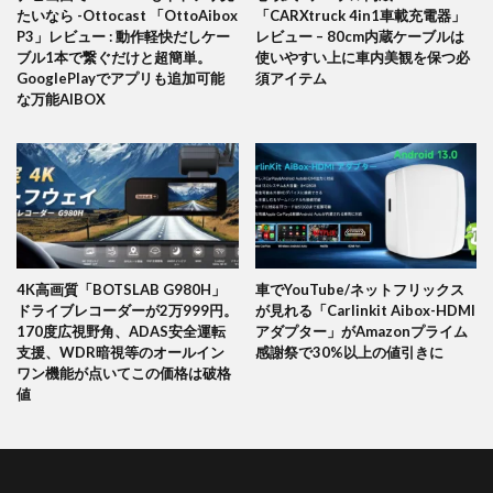
たいなら -Ottocast 「OttoAibox
「CARXtruck 4in1車載充電器」
P3」レビュー : 動作軽快だしケー
レビュー – 80cm内蔵ケーブルは
ブル1本で繋ぐだけと超簡単。
使いやすい上に車内美観を保つ必
GooglePlayでアプリも追加可能
須アイテム
な万能AIBOX
4K高画質「BOTSLAB G980H」
車でYouTube/ネットフリックス
ドライブレコーダーが2万999円。
が見れる「Carlinkit Aibox-HDMI
170度広視野角、ADAS安全運転
アダプター」がAmazonプライム
支援、WDR暗視等のオールイン
感謝祭で30%以上の値引きに
ワン機能が点いてこの価格は破格
値