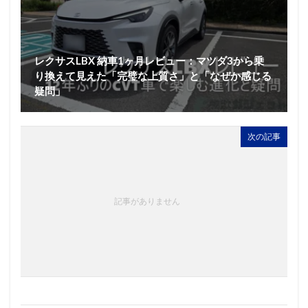
レクサスLBX 納車1ヶ月レビュー：マツダ3から乗
り換えて見えた「完璧な上質さ」と「なぜか感じる
疑問」
次の記事
記事がありません