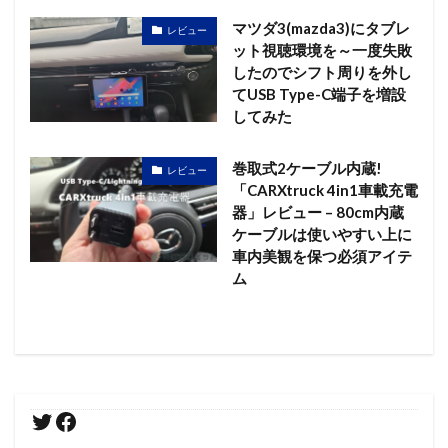
マツダ3(mazda3)にタブレ
レビュー
ット視聴環境を～一度失敗
したのでシフト周りを外し
てUSB Type-C端子を増設
してみた
巻取式2ケーブル内蔵!
レビュー
「CARXtruck 4in1車載充電
器」レビュー – 80cm内蔵
ケーブルは使いやすい上に
車内美観を保つ必須アイテ
ム