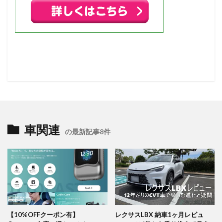
車関連
の最新記事8件
【10%OFFクーポン有】
レクサスLBX 納車1ヶ月レビュ