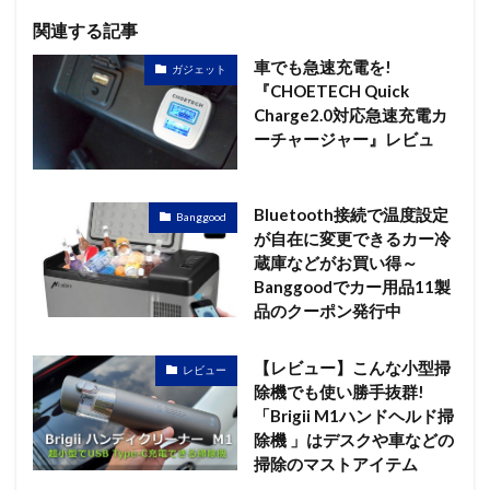
関連する記事
車でも急速充電を!
ガジェット
『CHOETECH Quick
Charge2.0対応急速充電カ
ーチャージャー』レビュ
Bluetooth接続で温度設定
Banggood
が自在に変更できるカー冷
蔵庫などがお買い得～
Banggoodでカー用品11製
品のクーポン発行中
【レビュー】こんな小型掃
レビュー
除機でも使い勝手抜群!
「Brigii M1ハンドヘルド掃
除機 」はデスクや車などの
掃除のマストアイテム