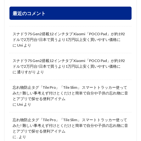
最近のコメント
スナドラ7S Gen2搭載12インチタブ Xiaomi「POCO Pad」が約192
ドルで2万円台!日本で買うより1万円以上安く買いやすい価格に
に
Uni
より
スナドラ7S Gen2搭載12インチタブ Xiaomi「POCO Pad」が約192
ドルで2万円台!日本で買うより1万円以上安く買いやすい価格に
に
通りすがり
より
忘れ物防止タグ「Tile Pro」「Tile Slim」 スマートトラッカー使って
みた! 難しい事考えず付けとくだけと簡単で自分や子供の忘れ物に音
とアプリで探せる便利アイテム
に
Uni
より
忘れ物防止タグ「Tile Pro」「Tile Slim」 スマートトラッカー使って
みた! 難しい事考えず付けとくだけと簡単で自分や子供の忘れ物に音
とアプリで探せる便利アイテム
に
.
より