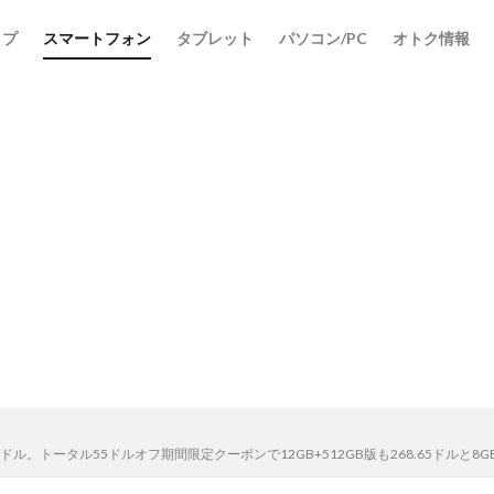
ップ
スマートフォン
タブレット
パソコン/PC
オトク情報
24.65ドル。トータル55ドルオフ期間限定クーポンで12GB+512GB版も268.65ドルと