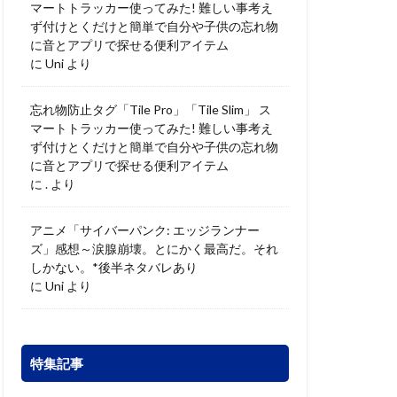
マートトラッカー使ってみた! 難しい事考え
ず付けとくだけと簡単で自分や子供の忘れ物
に音とアプリで探せる便利アイテム
に
Uni
より
忘れ物防止タグ「Tile Pro」「Tile Slim」 ス
マートトラッカー使ってみた! 難しい事考え
ず付けとくだけと簡単で自分や子供の忘れ物
に音とアプリで探せる便利アイテム
に
.
より
アニメ「サイバーパンク: エッジランナー
ズ」感想～涙腺崩壊。とにかく最高だ。それ
しかない。*後半ネタバレあり
に
Uni
より
特集記事