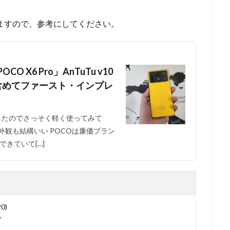
ていますので、参考にしてください。
 X6 Pro」AnTuTu v10
含めてファースト・インプレ
きましたのでさっそく軽く使ってみて
 外観も結構いい POCOは廉価ブラン
きていて[…]
0)
イ