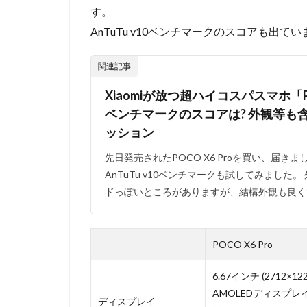
す。
AnTuTu v10ベンチマークのスコアも出
関連記事
Xiaomiが放つ超ハイコスパスマホ「POCO
ベンチマークのスコアは? 外観等も
ッション
先日発売されたPOCO X6 Proを買い、届
AnTuTu v10ベンチマークも試してみました。
ドっぽいところがありますが、結構外観も良くで
POCO X6 Pro
6.67インチ (2712×122
AMOLEDディスプレ
ディスプレイ