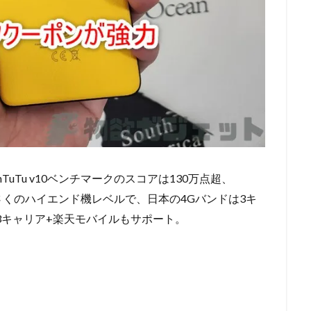
TuTu v10ベンチマークのスコアは130万点超、
さくさくのハイエンド機レベルで、日本の4Gバンドは3キ
3キャリア+楽天モバイルもサポート。