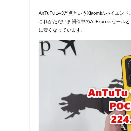
AnTuTu 143万点というXiaomiのハイエ
これがただいま開催中のAliExpressセー
に安くなっています。