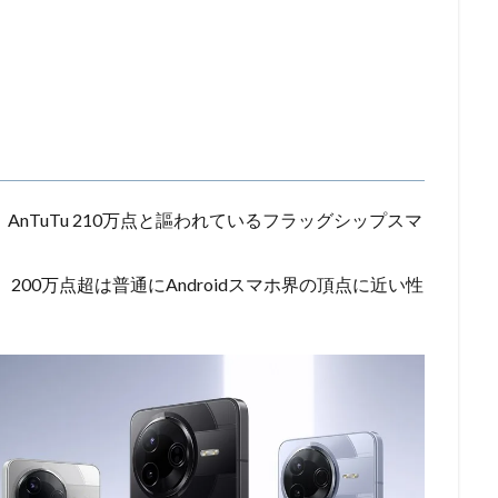
n3搭載で、AnTuTu 210万点と謳われているフラッグシップスマ
劣るものの、200万点超は普通にAndroidスマホ界の頂点に近い性