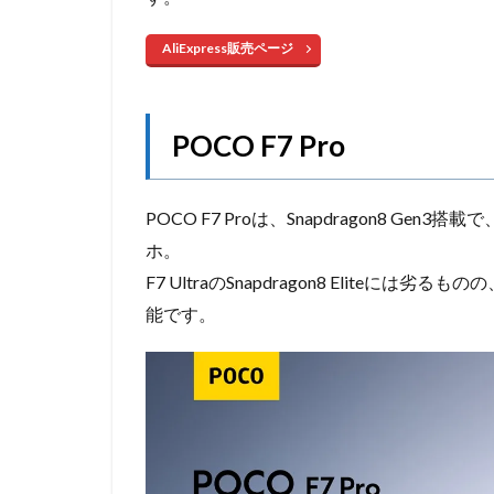
AliExpress販売ページ
POCO F7 Pro
POCO F7 Proは、Snapdragon8 Ge
ホ。
F7 UltraのSnapdragon8 Eliteには
能です。