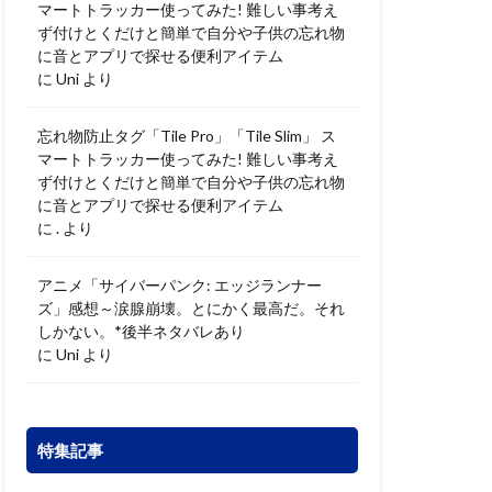
マートトラッカー使ってみた! 難しい事考え
ず付けとくだけと簡単で自分や子供の忘れ物
に音とアプリで探せる便利アイテム
に
Uni
より
忘れ物防止タグ「Tile Pro」「Tile Slim」 ス
マートトラッカー使ってみた! 難しい事考え
ず付けとくだけと簡単で自分や子供の忘れ物
に音とアプリで探せる便利アイテム
に
.
より
アニメ「サイバーパンク: エッジランナー
ズ」感想～涙腺崩壊。とにかく最高だ。それ
しかない。*後半ネタバレあり
に
Uni
より
特集記事