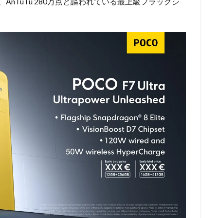
ite搭載で、AnTuTu 280万点と謳われている最上級フラッグシ