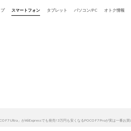
ップ
スマートフォン
タブレット
パソコン/PC
オトク情報
F7 Ultra」がAliExpressでも発売! 3万円も安くなるPOCO F7 Proが実は一番