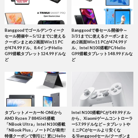
Banggoodでゴールデンウィーク
Banggoodで春セール開催中～
セール開催中～5/12までに使える
3/31までに使えるクーポンまと
クーポンまとめ:2画面Win11 PC
め:2画面Win11 PCが474.99ド
が474.99ドル、8.4インチHelio
ル、Intel N100搭載PC/Helio
G99搭載タブレット124.99ドルな
G99搭載タブレット148.99ドルな
ど
ど
タブレットメーカーN-ONEから
Intel N100搭載PCが149.99ドル
AMD Ryzen 7 8845HS搭載
から、Xiaomiゲームコントローラ
「NBook Ultra」Intel N100搭載
ー57.99ドルなど～タブレットや
「NBook Plus」ノートPCが発売!
ミニPCがセールより安くな
特価クーポンで割引に! 更にHelio
る!Banggoodセール/クーポンま