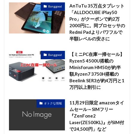
AnTuTu 35万点タブレット
Banggood
「ALLDOCUBE iPlay50
Pro」がクーポンで約2万
2000円に。同プロセッサの
Redmi Padよりパワフルで
半額レベルの安さに
【ミニPC在庫一掃セール】
Banggood
Ryzen5 4500U搭載の
Minisforum HM50が約半
額,Ryzen7 3750H搭載の
Beelink SER3が約4万円と1
万円以上割引に
11月29日限定 amazonタイ
オトクな情報
ムセール～SIMフリー
『ZenFone2
Laser(ZE500KL)』がSIM付
で24,500円」など