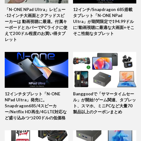
「N-ONE NPad Ultra」レビュー
12インチ/Snapdragon 685搭載
-12インチ大画面とクアッドスピ
タブレット「N-ONE NPad
ーカーは 動画視聴に最適。付属キ
Ultra」が期間限定で194.99ドル
ーボードとカバーでPCライクに使
に!動画視聴に最適な大画面+そこ
えて200ドル程度のお買い得タブ
そこ性能なタブレット
レット
12インチタブレット「N-ONE
Banggoodで「サマータイムセー
NPad Ultra」発売に。
ル」が開始!ゲーム関連、タブレッ
Snapdragon685/4スピーカ
ト、スマホ、ミニPCなど大量70
ー/Netflix HD再生/4G LTE対応な
製品以上のクーポンまとめ
ど盛り込みつつ200ドルの低価格