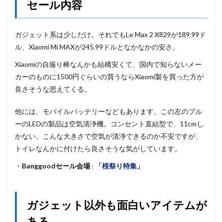
セール内容
ガジェット系は少しだけ。それでもLe Max 2 X829が189.99ド
ル、Xiaomi Mi MAXが245.99ドルとなかなかの安さ。
Xiaomiの自撮り棒なんかも結構安くて、国内で知らないメー
カーのものに1500円ぐらいの買うならXiaomi製を買った方が
良さそうな思えてくる。
他には、モバイルバッテリーなどもあります。この左のブル
ーのLEDの製品は空気清浄機。コンセント直結型で、11cmし
かない。こんな大きさで空気が清浄できるのか不安ですが、
トイレなんかに付けたら良さそうな気がしています。
・
Banggoodセール会場
:
「
桜祭り特集
」
ガジェット以外も面白いアイテムが
ある