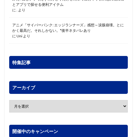
とアプリで探せる便利アイテム
に
.
より
アニメ「サイバーパンク: エッジランナーズ」感想～涙腺崩壊。とに
かく最高だ。それしかない。*後半ネタバレあり
に
Uni
より
特集記事
アーカイブ
開催中のキャンペーン