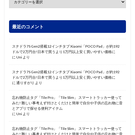
最近のコメント
スナドラ7S Gen2搭載12インチタブ Xiaomi「POCO Pad」が約192
ドルで2万円台!日本で買うより1万円以上安く買いやすい価格に
に
Uni
より
スナドラ7S Gen2搭載12インチタブ Xiaomi「POCO Pad」が約192
ドルで2万円台!日本で買うより1万円以上安く買いやすい価格に
に
通りすがり
より
忘れ物防止タグ「Tile Pro」「Tile Slim」 スマートトラッカー使って
みた! 難しい事考えず付けとくだけと簡単で自分や子供の忘れ物に音
とアプリで探せる便利アイテム
に
Uni
より
忘れ物防止タグ「Tile Pro」「Tile Slim」 スマートトラッカー使って
みた! 難しい事考えず付けとくだけと簡単で自分や子供の忘れ物に音