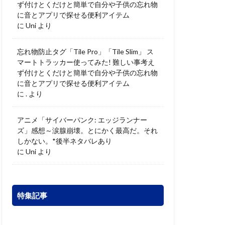
ず付けとくだけと簡単で自分や子供の忘れ物
に音とアプリで探せる便利アイテム
に
Uni
より
忘れ物防止タグ「Tile Pro」「Tile Slim」 ス
マートトラッカー使ってみた! 難しい事考え
ず付けとくだけと簡単で自分や子供の忘れ物
に音とアプリで探せる便利アイテム
に
.
より
アニメ「サイバーパンク: エッジランナー
ズ」感想～涙腺崩壊。とにかく最高だ。それ
しかない。*後半ネタバレあり
に
Uni
より
特集記事