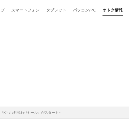
ップ
スマートフォン
タブレット
パソコン/PC
オトク情報
検索
on『Kindle月替わりセール』がスタート～