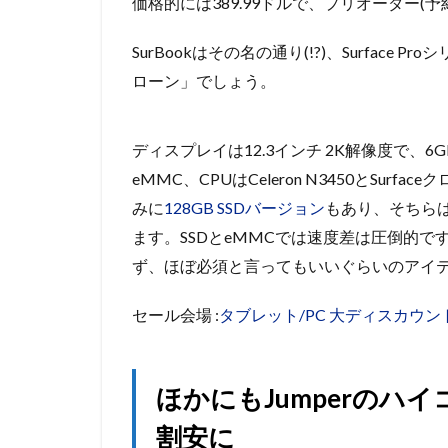
価格的には389.99ドルで、プリオーダー(予
SurBookはその名の通り(!?)、Surface
ローン」でしょう。
ディスプレイは12.3インチ 2K解像度で、6
eMMC、CPUはCeleron N3450とSu
みに
128GB SSDバージョン
もあり、そちらは
ます。SSDとeMMCでは速度差は圧倒的
ず、ほぼ必須と言ってもいいぐらいのアイ
セール会場 :
タブレット/PC 大ディスカウン
ほかにもJumperのハイコ
割安に