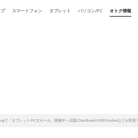
ップ
スマートフォン
タブレット
パソコン/PC
オトク情報
uyingで「タブレット/PC大セール」開催中～話題のSurBookやGPD Pocketなどが割