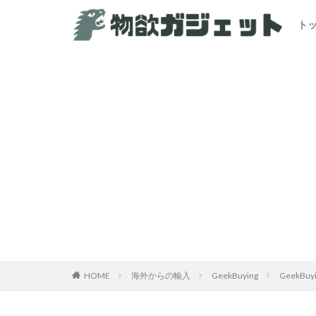
ト
HOME
海外からの輸入
GeekBuying
GeekB