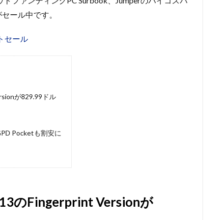
IのクラウドファンディングPC Surbook、Jumperのハイコスパ
がセール中です。
トセール
Versionが829.99ドル
D Pocketも割安に
 13のFingerprint Versionが