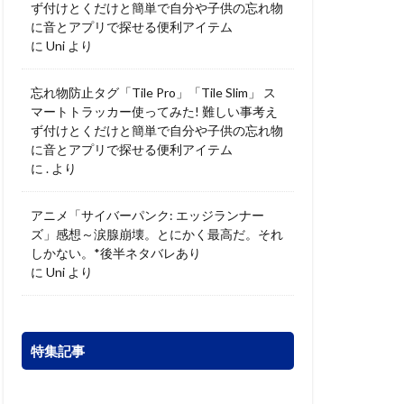
ず付けとくだけと簡単で自分や子供の忘れ物
に音とアプリで探せる便利アイテム
に
Uni
より
忘れ物防止タグ「Tile Pro」「Tile Slim」 ス
マートトラッカー使ってみた! 難しい事考え
ず付けとくだけと簡単で自分や子供の忘れ物
に音とアプリで探せる便利アイテム
に
.
より
アニメ「サイバーパンク: エッジランナー
ズ」感想～涙腺崩壊。とにかく最高だ。それ
しかない。*後半ネタバレあり
に
Uni
より
特集記事