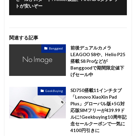
トが安いぞー
関連する記事
前後デュアルカメラ
Banggood
LEAGOO S8や、Helio P25
搭載 S8 Proなどが
Banggoodで期間限定値下
げセール中
SD750搭載11インチタブ
GeekBuying
「Lenovo XiaoXin Pad
Plus」グローバル版+5G対
応版SIMフリーが439.99ド
ルに!Geekbuying10周年記
念セールクーポンで一気に
4100円引きに