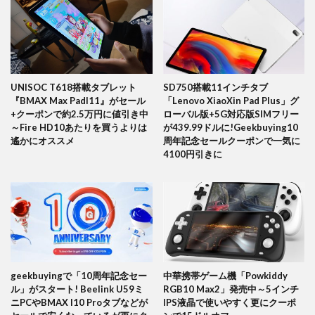
UNISOC T618搭載タブレット
SD750搭載11インチタブ
『BMAX Max PadI11』がセール
「Lenovo XiaoXin Pad Plus」グ
+クーポンで約2.5万円に値引き中
ローバル版+5G対応版SIMフリー
～Fire HD10あたりを買うよりは
が439.99ドルに!Geekbuying10
遙かにオススメ
周年記念セールクーポンで一気に
4100円引きに
geekbuyingで「10周年記念セー
中華携帯ゲーム機「Powkiddy
ル」がスタート! Beelink U59ミ
RGB10 Max2」発売中～5インチ
ニPCやBMAX I10 Proタブなどが
IPS液晶で使いやすく更にクーポ