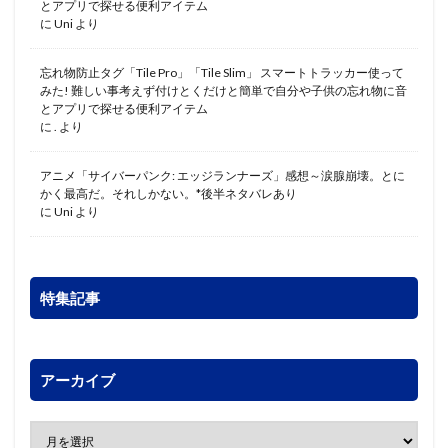
とアプリで探せる便利アイテム
に
Uni
より
忘れ物防止タグ「Tile Pro」「Tile Slim」 スマートトラッカー使って
みた! 難しい事考えず付けとくだけと簡単で自分や子供の忘れ物に音
とアプリで探せる便利アイテム
に
.
より
アニメ「サイバーパンク: エッジランナーズ」感想～涙腺崩壊。とに
かく最高だ。それしかない。*後半ネタバレあり
に
Uni
より
特集記事
アーカイブ