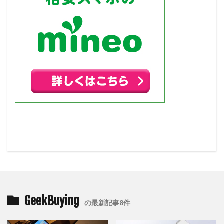
GeekBuying
の最新記事8件