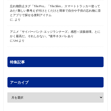
忘れ物防止タグ「Tile Pro」「Tile Slim」 スマートトラッカー使って
みた! 難しい事考えず付けとくだけと簡単で自分や子供の忘れ物に音
とアプリで探せる便利アイテム
に
.
より
アニメ「サイバーパンク: エッジランナーズ」感想～涙腺崩壊。とに
かく最高だ。それしかない。*後半ネタバレあり
に
Uni
より
特集記事
アーカイブ