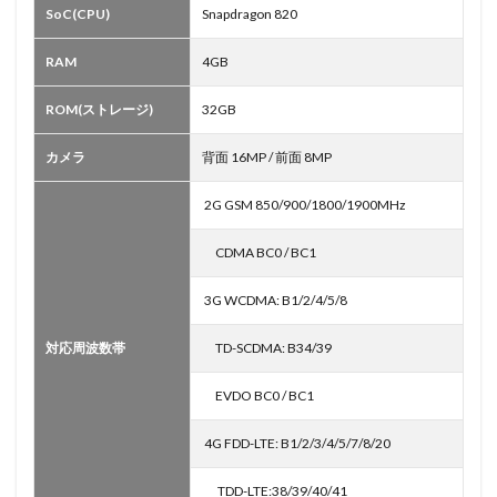
SoC(CPU)
Snapdragon 820
RAM
4GB
ROM(ストレージ)
32GB
カメラ
背面 16MP / 前面 8MP
2G GSM 850/900/1800/1900MHz
CDMA BC0 / BC1
3G WCDMA: B1/2/4/5/8
対応周波数帯
TD-SCDMA: B34/39
EVDO BC0 / BC1
4G FDD-LTE: B1/2/3/4/5/7/8/20
TDD-LTE:38/39/40/41