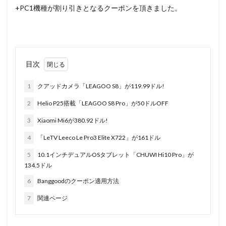
+PC1機種が割り引きとなるクーポンを頂きました。
目次
1
クアッドカメラ「LEAGOO S8」が119.99ドル!
2
Helio P25搭載「LEAGOO S8 Pro」が50ドルOFF
3
Xiaomi Mi6が380.92ドル!
4
「LeTV Leeco Le Pro3 Elite X722」が161ドル
5
10.1インチデュアルOSタブレット「CHUWI Hi10 Pro」が
134.5ドル
6
Banggoodのクーポン適用方法
7
関連ページ