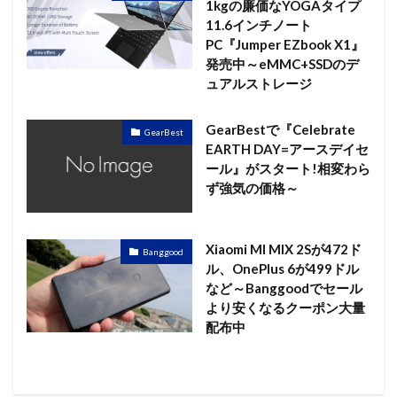
1kgの廉価なYOGAタイプ
11.6インチノート
PC『Jumper EZbook X1』
発売中～eMMC+SSDのデ
ュアルストレージ
GearBestで『Celebrate
GearBest
EARTH DAY=アースデイセ
ール』がスタート!相変わら
ず強気の価格～
Xiaomi MI MIX 2Sが472ド
Banggood
ル、OnePlus 6が499ドル
など～Banggoodでセール
より安くなるクーポン大量
配布中