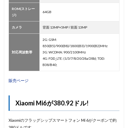
ROM(ストレー
64GB
ジ)
カメラ
背面 13MP+5MP / 前面 13MP
2G: GSM:
850(B5)/900(B8)/1800(B3)/1900(B2)MHz
対応周波数帯
3G: WCDMA: 900/2100MHz
4G: FDD_LTE: (1/3/7/8/20/28a/28b); TDD:
B38/B40;
販売ページ
Xiaomi Mi6が380.92ドル!
Xiaomiのフラッグシップスマートフォン Mi 6がクーポンで約
380ドルです。