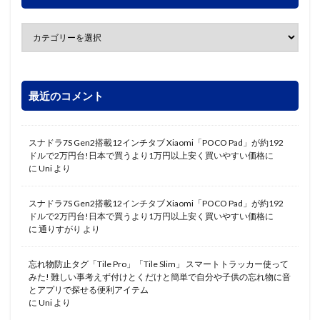
最近のコメント
スナドラ7S Gen2搭載12インチタブ Xiaomi「POCO Pad」が約192
ドルで2万円台!日本で買うより1万円以上安く買いやすい価格に
に
Uni
より
スナドラ7S Gen2搭載12インチタブ Xiaomi「POCO Pad」が約192
ドルで2万円台!日本で買うより1万円以上安く買いやすい価格に
に
通りすがり
より
忘れ物防止タグ「Tile Pro」「Tile Slim」 スマートトラッカー使って
みた! 難しい事考えず付けとくだけと簡単で自分や子供の忘れ物に音
とアプリで探せる便利アイテム
に
Uni
より