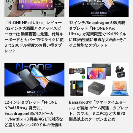
「N-ONE NPad Ultra」レビュー
12インチ/Snapdragon 685搭載
-12インチ大画面とクアッドスピ
タブレット「N-ONE NPad
ーカーは 動画視聴に最適。付属キ
Ultra」が期間限定で194.99ドル
ーボードとカバーでPCライクに使
に!動画視聴に最適な大画面+そこ
えて200ドル程度のお買い得タブ
そこ性能なタブレット
レット
12インチタブレット「N-ONE
Banggoodで「サマータイムセー
NPad Ultra」発売に。
ル」が開始!ゲーム関連、タブレッ
Snapdragon685/4スピーカ
ト、スマホ、ミニPCなど大量70
ー/Netflix HD再生/4G LTE対応な
製品以上のクーポンまとめ
ど盛り込みつつ200ドルの低価格