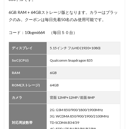
6GB RAM + 64GBストレージ版となります。カラーはブラッ
クのみ。クーポンは毎日先着50名のみ使用可能です。
コード：10bgmi664 （毎日５０台）
ディスプレイ
5.15インチ フルHD (1920×1080)
SoC(CPU)
Qualcomm Snapdragon 835
RAM
6GB
ROM(ストレージ)
64GB
カメラ
背面 12MP+12MP / 前面 8MP
2G: GSM 850/900/1800/1900MHz
3G: WCDMA 850/900/1900/2100MHz
対応周波数帯
TD-SCDMA B34/39
4G: FDD-LTE B1/B3/B5/B7/B8