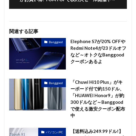
関連する記事
Elephone S7が20% OFFや
Banggood
Redmi Note4が23ドルオフ
など～オトクなBanggood
クーポンあるよ
「Chuwi Hi10 Plus」がキ
Banggood
ーボード付で約150ドル、
「HUAWEI Honor9」が約
300ドルなど～Banggood
で使える激安クーポン配布
中
【送料込み249.99ドル!】
パソコン/PC