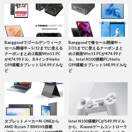
Banggoodでゴールデンウィーク
Banggoodで春セール開催中～
セール開催中～5/12までに使える
3/31までに使えるクーポンまと
クーポンまとめ:2画面Win11 PC
め:2画面Win11 PCが474.99ド
が474.99ドル、8.4インチHelio
ル、Intel N100搭載PC/Helio
G99搭載タブレット124.99ドルな
G99搭載タブレット148.99ドルな
ど
ど
タブレットメーカーN-ONEから
Intel N100搭載PCが149.99ドル
AMD Ryzen 7 8845HS搭載
から、Xiaomiゲームコントローラ