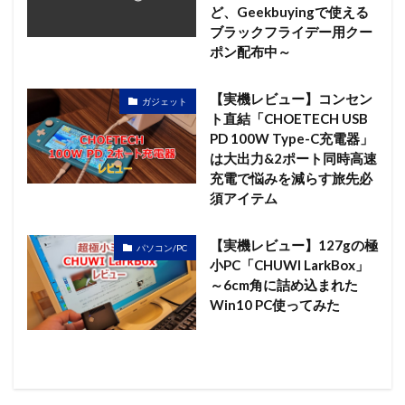
ど、Geekbuyingで使える
ブラックフライデー用クー
ポン配布中～
【実機レビュー】コンセン
ガジェット
ト直結「CHOETECH USB
PD 100W Type-C充電器」
は大出力&2ポート同時高速
充電で悩みを減らす旅先必
須アイテム
【実機レビュー】127gの極
パソコン/PC
小PC「CHUWI LarkBox」
～6cm角に詰め込まれた
Win10 PC使ってみた