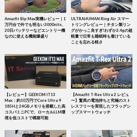
Amazfit Bip Max実機レビュー｜1
ULTRAHUMAN Ring Air スマー
万円台で外でも明るい3000nits、
トリングレビュー｜チタン製リン
20日バッテリーなどエントリー機
グがかっこ良すぎ!わずか2.4gの超
なのに使える機能爆盛り
軽量で日常も睡眠時も着けている
ことを忘れる軽さ
【レビュー】GEEKOM IT13
【Amazfit T-Rex Ultra 2 レビュ
Max：約10万円でCore Ultra 9
ー】驚異の電池持ちと究極のスト
185Hと24GBメモリを搭載した高
レスフリーを実現したフラッグシ
コスパミニPCで、ローカルLLM環
ップスマートウォッチ
境を低コストで構築可能