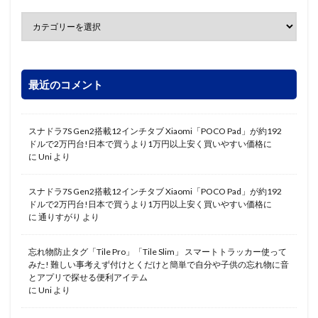
最近のコメント
スナドラ7S Gen2搭載12インチタブ Xiaomi「POCO Pad」が約192
ドルで2万円台!日本で買うより1万円以上安く買いやすい価格に
に
Uni
より
スナドラ7S Gen2搭載12インチタブ Xiaomi「POCO Pad」が約192
ドルで2万円台!日本で買うより1万円以上安く買いやすい価格に
に
通りすがり
より
忘れ物防止タグ「Tile Pro」「Tile Slim」 スマートトラッカー使って
みた! 難しい事考えず付けとくだけと簡単で自分や子供の忘れ物に音
とアプリで探せる便利アイテム
に
Uni
より