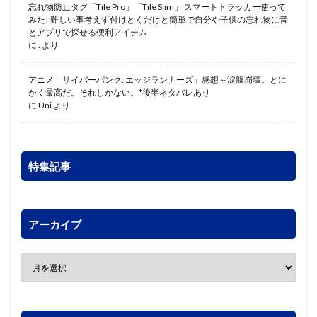
忘れ物防止タグ「Tile Pro」「Tile Slim」 スマートトラッカー使って
みた! 難しい事考えず付けとくだけと簡単で自分や子供の忘れ物に音
とアプリで探せる便利アイテム
に
.
より
アニメ「サイバーパンク: エッジランナーズ」感想～涙腺崩壊。とに
かく最高だ。それしかない。*後半ネタバレあり
に
Uni
より
特集記事
アーカイブ