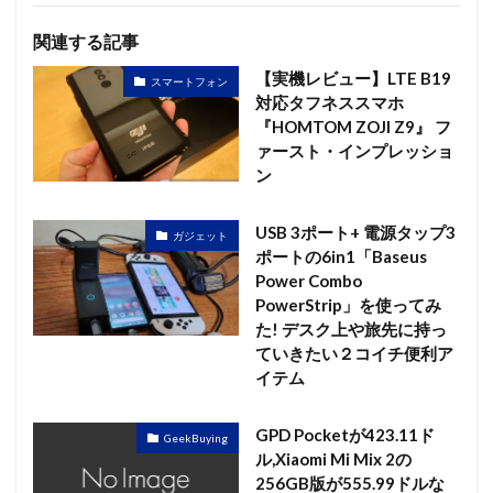
関連する記事
【実機レビュー】LTE B19
スマートフォン
対応タフネススマホ
『HOMTOM ZOJI Z9』 フ
ァースト・インプレッショ
ン
USB 3ポート+ 電源タップ3
ガジェット
ポートの6in1「Baseus
Power Combo
PowerStrip」を使ってみ
た! デスク上や旅先に持っ
ていきたい２コイチ便利ア
イテム
GPD Pocketが423.11ド
GeekBuying
ル,Xiaomi Mi Mix 2の
256GB版が555.99ドルな