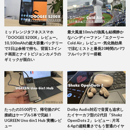
ミッドレンジタフネススマホ
最大風速10m/sの強風も結構静か
「DOOGEE S200X」レビュー。
なハンディーファン「エクーリー
10,100mAhの超大容量バッテリー
Cold Air」レビュー -気化熱効果
で3日は余裕で持ち、背面1.3イン
で涼むミストと最長20時間のパワ
チ画面とナイトビジョンカメラの
フルバッテリー搭載
ギミックが面白い
たったの3500円で、帰宅後のPC
Dolby Audio対応で音質も追求し
接続はケーブル1本で完結！
たイヤーカフ型の2代目「Shokz
UGREEN Uno 6in1 Hub 実機レビ
OpenDots 2」 レビュー : 片耳
ュー
6.4gの超軽量さでもう普通のイヤ