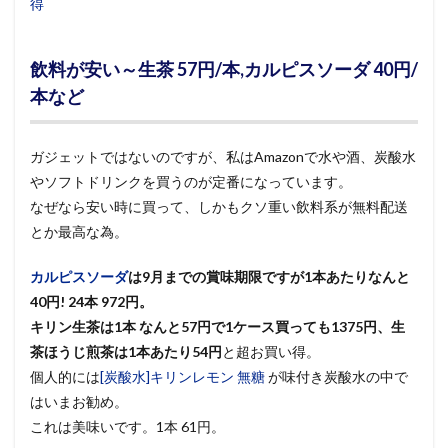
得
飲料が安い～生茶 57円/本,カルピスソーダ 40円/
本など
ガジェットではないのですが、私はAmazonで水や酒、炭酸水
やソフトドリンクを買うのが定番になっています。
なぜなら安い時に買って、しかもクソ重い飲料系が無料配送
とか最高な為。
カルピスソーダ
は9月までの賞味期限ですが
1本あたりなんと
40円! 24本 972円。
キリン生茶は1本 なんと57円で1ケース買っても1375円、生
茶ほうじ煎茶は1本あたり54円
と超お買い得。
個人的には
[炭酸水]キリンレモン 無糖
が味付き炭酸水の中で
はいまお勧め。
これは美味いです。1本 61円。