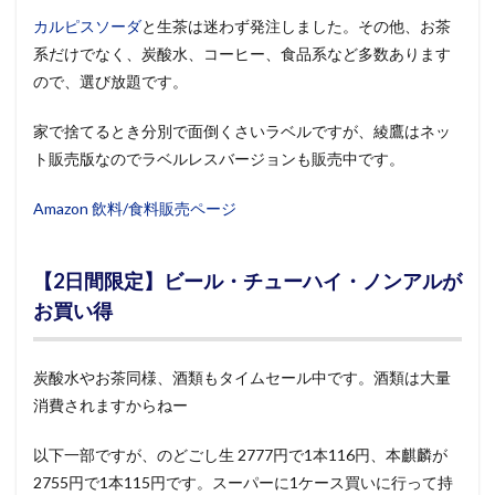
カルピスソーダ
と生茶は迷わず発注しました。その他、お茶
系だけでなく、炭酸水、コーヒー、食品系など多数あります
ので、選び放題です。
家で捨てるとき分別で面倒くさいラベルですが、綾鷹はネッ
ト販売版なのでラベルレスバージョンも販売中です。
Amazon 飲料/食料販売ページ
【2日間限定】ビール・チューハイ・ノンアルが
お買い得
炭酸水やお茶同様、酒類もタイムセール中です。酒類は大量
消費されますからねー
以下一部ですが、のどごし生 2777円で1本116円、本麒麟が
2755円で1本115円です。スーパーに1ケース買いに行って持