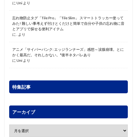
に
Uni
より
忘れ物防止タグ「Tile Pro」「Tile Slim」 スマートトラッカー使って
みた! 難しい事考えず付けとくだけと簡単で自分や子供の忘れ物に音
とアプリで探せる便利アイテム
に
.
より
アニメ「サイバーパンク: エッジランナーズ」感想～涙腺崩壊。とに
かく最高だ。それしかない。*後半ネタバレあり
に
Uni
より
特集記事
アーカイブ