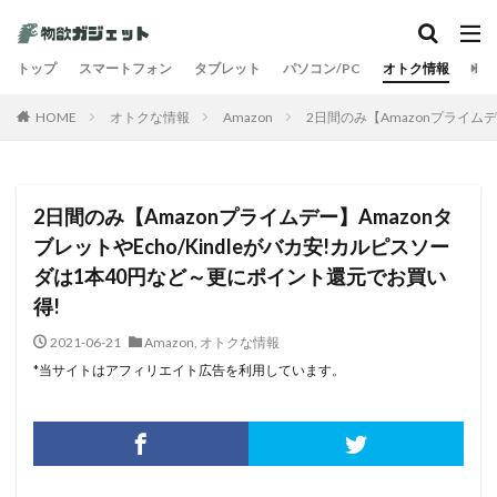
カテゴリー
トップ
スマートフォン
タブレット
パソコン/PC
オトク情報
旅
HOME
オトクな情報
Amazon
2日間のみ【Amazonプライムデ
検索
2日間のみ【Amazonプライムデー】Amazonタ
ブレットやEcho/Kindleがバカ安!カルピスソー
ダは1本40円など～更にポイント還元でお買い
得!
2021-06-21
Amazon
,
オトクな情報
*当サイトはアフィリエイト広告を利用しています。