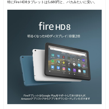
特にFire HD8タブレットは5,680円と、バカみたいに安い。