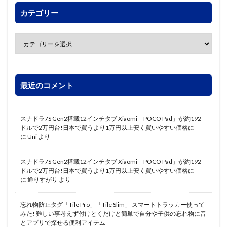
カテゴリー
最近のコメント
スナドラ7S Gen2搭載12インチタブ Xiaomi「POCO Pad」が約192
ドルで2万円台!日本で買うより1万円以上安く買いやすい価格に
に
Uni
より
スナドラ7S Gen2搭載12インチタブ Xiaomi「POCO Pad」が約192
ドルで2万円台!日本で買うより1万円以上安く買いやすい価格に
に
通りすがり
より
忘れ物防止タグ「Tile Pro」「Tile Slim」 スマートトラッカー使って
みた! 難しい事考えず付けとくだけと簡単で自分や子供の忘れ物に音
とアプリで探せる便利アイテム