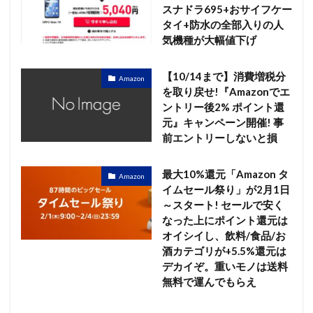
スナドラ695+おサイフケー
タイ+防水の全部入りの人
気機種が大幅値下げ
【10/14まで】消費増税分
Amazon
を取り戻せ!『Amazonでエ
ントリー後2% ポイント還
元』キャンペーン開催! 事
前エントリーしないと損
最大10%還元「Amazon タ
Amazon
イムセール祭り」が2月1日
～スタート! セールで安く
なった上にポイント還元は
オイシイし、飲料/食品/お
酒カテゴリが+5.5%還元は
デカイぞ。重いモノは送料
無料で運んでもらえ