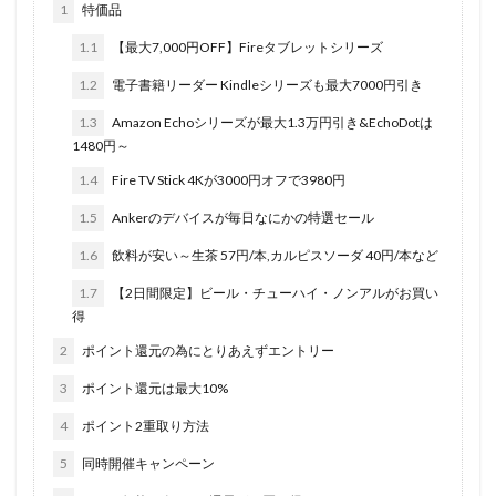
1
特価品
1.1
【最大7,000円OFF】Fireタブレットシリーズ
1.2
電子書籍リーダー Kindleシリーズも最大7000円引き
1.3
Amazon Echoシリーズが最大1.3万円引き&EchoDotは
1480円～
1.4
Fire TV Stick 4Kが3000円オフで3980円
1.5
Ankerのデバイスが毎日なにかの特選セール
1.6
飲料が安い～生茶 57円/本,カルピスソーダ 40円/本など
1.7
【2日間限定】ビール・チューハイ・ノンアルがお買い
得
2
ポイント還元の為にとりあえずエントリー
3
ポイント還元は最大10%
4
ポイント2重取り方法
5
同時開催キャンペーン